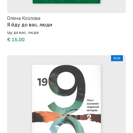
Олена Козлова
Я йду до вас, люди
Іду да вас, людзі
€ 15,00
RUS