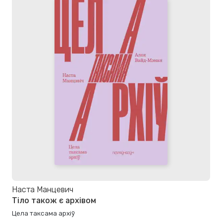
Наста Манцевич
Тіло також є архівом
Цела таксама архіў