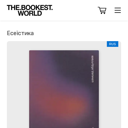
Есеїстика
RUS