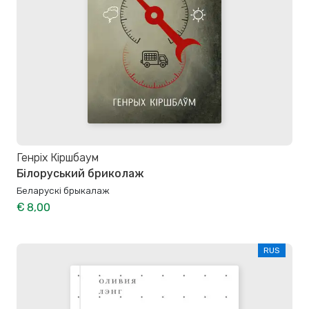
Генріх Кіршбаум
Білоруський бриколаж
Беларускі брыкалаж
€ 8,00
RUS