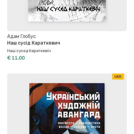
Адам Глобус
Наш сусід Караткевич
Наш сусед Караткевіч
€ 11,00
UKR