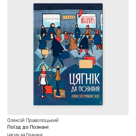
Олексій Праволоцький
Поїзд до Познані
Цягнік да Познаня