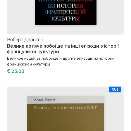
Роберт Дарнтон
Велике котяче побоїще та інші епізоди з історії
французької культури
Великое кошачье побоище и другие эпизоды из истории
французской культуры
€ 23,00
RUS