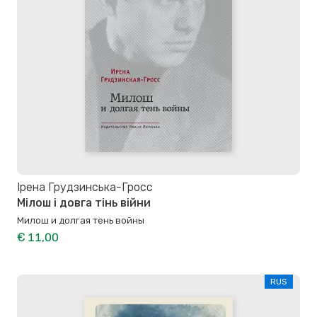
Ірена Грудзинська-Гросс
Мілош і довга тінь війни
Милош и долгая тень войны
€ 11,00
RUS