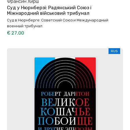
Франсин Хирш
Суд у Нюрнберзі: Радянський Союз і
Міжнародний військовий трибунал
Суд в Нюрнберге: Советский Cоюз и Международный
военный трибунал
€ 27,00
RUS