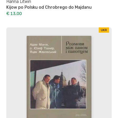
Hanna Litwin
Kijow po Polsku оd Chrobrego do Majdanu
€ 13,00
UKR