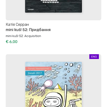
Катія Серран
mini kuš! 52: Придбання
mini kuš! 52: Acquisition
€ 6,00
ENG