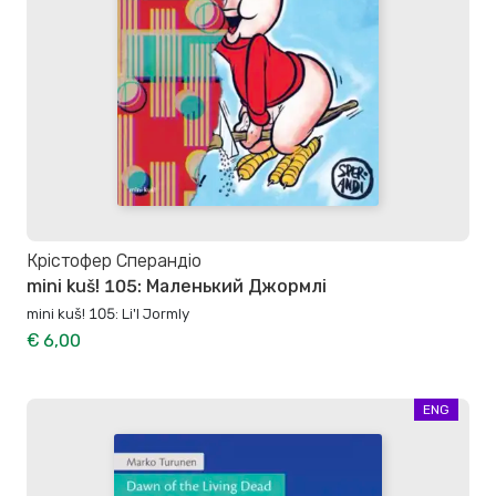
Крістофер Сперандіо
mini kuš! 105: Маленький Джормлі
mini kuš! 105: Li'l Jormly
€ 6,00
ENG