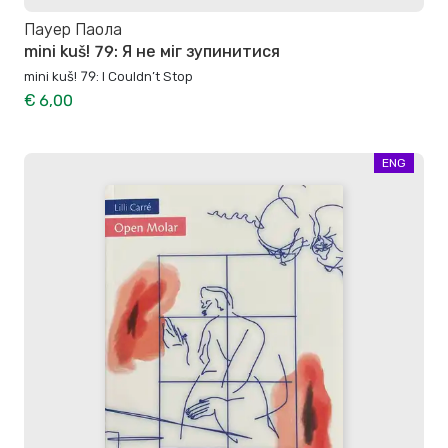
Пауер Паола
mini kuš! 79: Я не міг зупинитися
mini kuš! 79: I Couldn’t Stop
€ 6,00
ENG