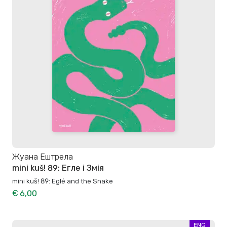
Жуана Ештрела
mini kuš! 89: Егле і Змія
mini kuš! 89: Eglė and the Snake
€ 6,00
ENG