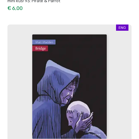
mini kuš! 93: Pirate & Parrot
€ 6,00
ENG