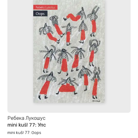
Ребека Лукошус
mini kuš! 77: Упс
mini kuš! 77: Oops