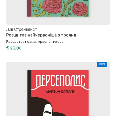
Лив Стрёмквист
Розцвітає найчервоніша з троянд
Расцветает самая красная из роз
€ 23,00
RUS