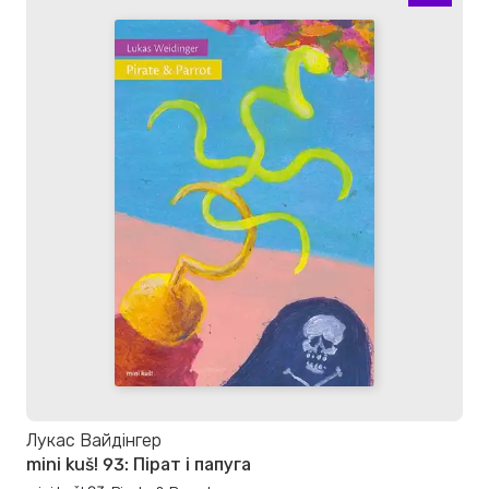
Лукас Вайдінгер
mini kuš! 93: Пірат і папуга