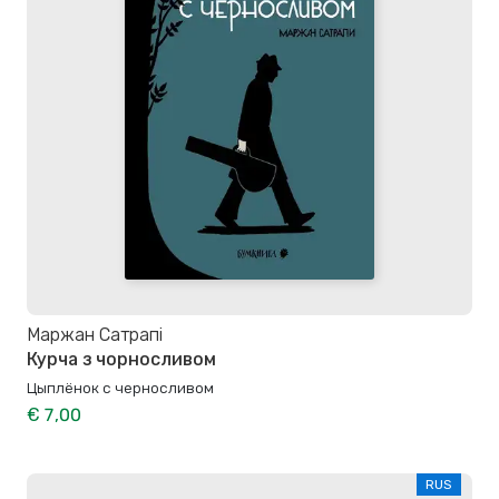
Маржан Сатрапі
Курча з чорносливом
Цыплёнок с черносливом
€ 7,00
RUS