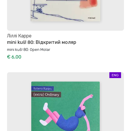
Ліллі Карре
mini kuš! 80: Відкритий моляр
mini kuš! 80: Open Molar
€ 6,00
ENG