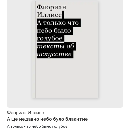
Флориан Иллиес
А ще недавно небо було блакитне
А только что небо было голубое