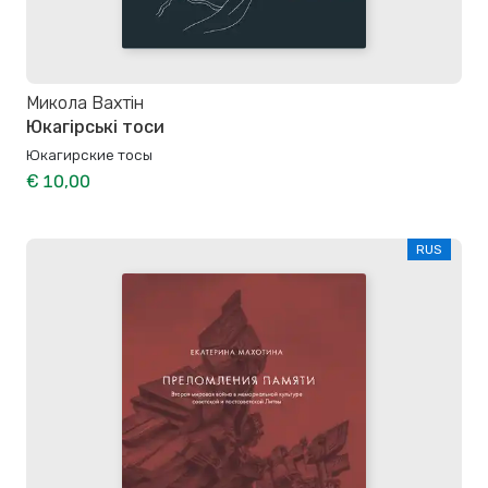
Микола Вахтін
Юкагірські тоси
Юкагирские тосы
€ 10,00
RUS