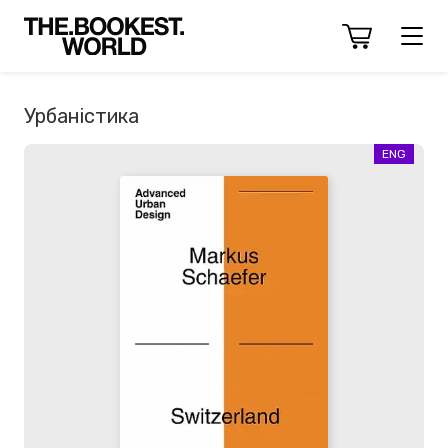
Урбаністика
ENG