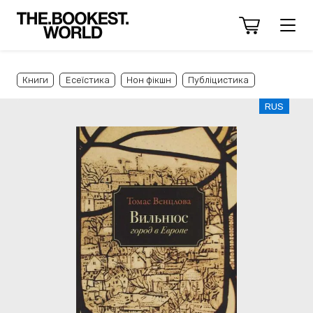
Книги
Есеїстика
Нон фікшн
Публіцистика
RUS