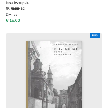
Іван Кутиркін
Жільвінас
Žilvinas
€ 16,00
RUS