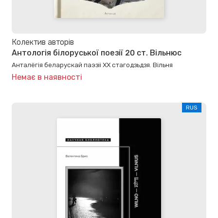
Колектив авторів
Антологія білоруської поезії 20 ст. Вільнюс
Анталёгiя беларускай паэзii XX стагодзьдзя. Вiльня
Немає в наявності
RUS