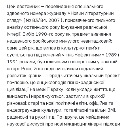
Цей двотомник — перевидання спеціального
здвоєного номера журналу «Новий літературний
огляд» (№ 83/84, 2007), присвяченого пильного
аналізу останнього року існування радянської
імперії. Вибір 1990-го року як предмет вивчення
недавнього російського минулого невипадковий:
саме цей рік, що випав із культурної пам'яті
суспільства і відтіснений у тінь «ефектними» 1989 і
1991 роками, був ключовим і поворотним у новітній
історії Росії, його події визначили подальший
розвиток країни. . .Перед читачем унікальний проект:
по-перше, це енциклопедія пізно-радянської
цивілізації на межі її краху, коли уклади життя, що
вмирають і народжуються, застигли в крихкій
рівновазі: старі та нові політичні еліти, офіційна та
андерграундна культури, тоталітарні та вільні ЗМІ,
радянські та рухи і т.д. По-друге, це майданчик
наукової дискусії про нові міждисциплінарні підходи