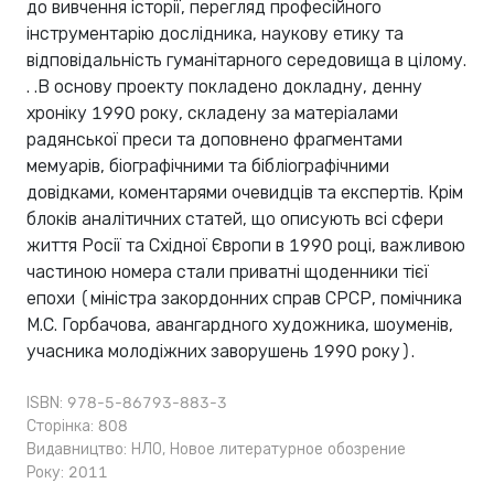
до вивчення історії, перегляд професійного
інструментарію дослідника, наукову етику та
відповідальність гуманітарного середовища в цілому.
. .В основу проекту покладено докладну, денну
хроніку 1990 року, складену за матеріалами
радянської преси та доповнено фрагментами
мемуарів, біографічними та бібліографічними
довідками, коментарями очевидців та експертів. Крім
блоків аналітичних статей, що описують всі сфери
життя Росії та Східної Європи в 1990 році, важливою
частиною номера стали приватні щоденники тієї
епохи (міністра закордонних справ СРСР, помічника
М.С. Горбачова, авангардного художника, шоуменів,
учасника молодіжних заворушень 1990 року).
ISBN: 978-5-86793-883-3
Сторінка: 808
Видавництво:
НЛО
,
Новое литературное обозрение
Року: 2011