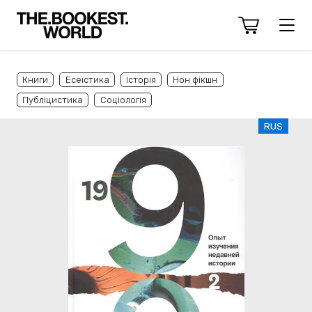
Книги
Есеїстика
Історія
Нон фікшн
Публіцистика
Соціологія
RUS