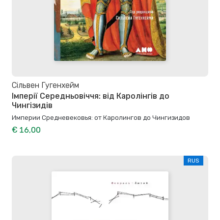
Сільвен Гугенхейм
Імперії Середньовіччя: від Каролінгів до
Чингізидів
Империи Средневековья: от Каролингов до Чингизидов
€ 16,00
RUS