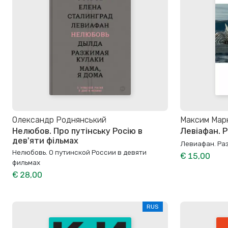
Олександр Роднянський
Максим Марк
Нелюбов. Про путінську Росію в
Левіафан. Р
дев'яти фільмах
Левиафан. Ра
Нелюбовь. О путинской России в девяти
€ 15,00
фильмах
€ 28,00
RUS