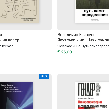
ан
Володимир Кочарян
 на папері
Якутське кіно. Шлях само
а бумаге
Якутское кино. Путь самоопред
€ 25,00
RUS