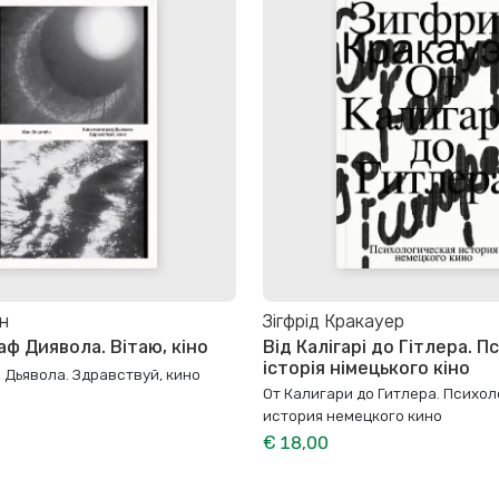
н
Зігфрід Кракауер
ф Диявола. Вітаю, кіно
Від Калігарі до Гітлера. П
історія німецького кіно
Дьявола. Здравствуй, кино
От Калигари до Гитлера. Психо
история немецкого кино
€ 18,00