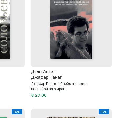
Долін Антон
Джафар Панагі
Джафар Панахи. Свободное кино
несвободного Ирана
€ 27,00
RUS
RUS