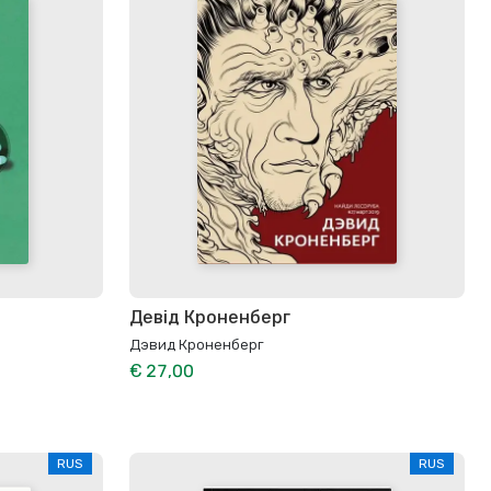
Девід Кроненберг
Дэвид Кроненберг
€ 27,00
RUS
RUS