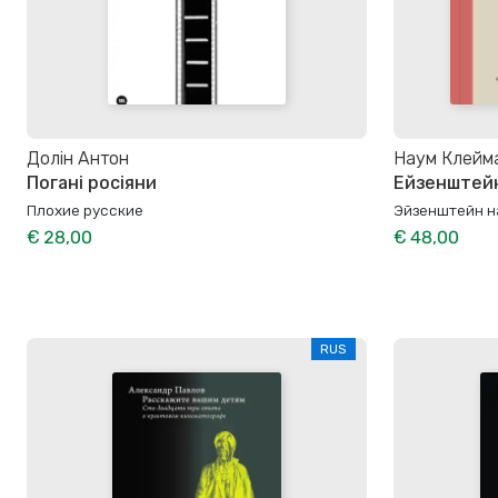
Долін Антон
Наум Клейм
Погані росіяни
Ейзенштейн
Плохие русские
Эйзенштейн н
€ 28,00
€ 48,00
RUS