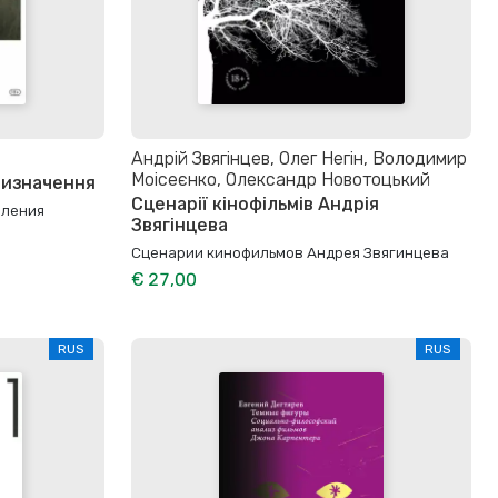
Андрій Звягінцев, Олег Негін, Володимир
Моісеєнко, Олександр Новотоцький
визначення
Сценарії кінофільмів Андрія
еления
Звягінцева
Сценарии кинофильмов Андрея Звягинцева
€ 27,00
RUS
RUS