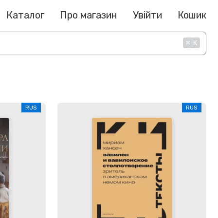
Каталог
Про магазин
Увійти
Кошик
⌘
K
RUS
RUS