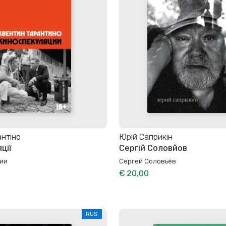
антіно
Юрій Саприкін
ції
Сергій Соловйов
ии
Сергей Соловьёв
€ 20,00
RUS