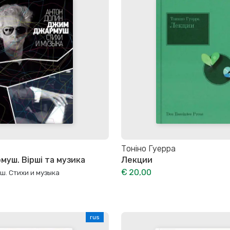
Тоніно Гуерра
уш. Вірші та музика
Лекции
€ 20,00
. Стихи и музыка
rus