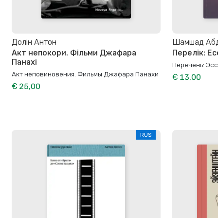
Долін Антон
Шамшад Аб
Акт непокори. Фільми Джафара
Перелік: Ес
Панахі
Перечень: Эс
Акт неповиновения. Фильмы Джафара Панахи
€ 13,00
€ 25,00
RUS