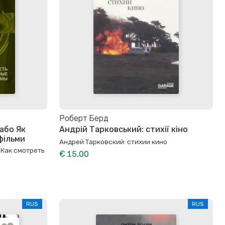
Роберт Берд
 або Як
Андрій Тарковський: стихії кіно
фільми
Андрей Тарковский: стихии кино
 Как смотреть
€ 15,00
RUS
RUS