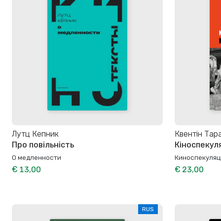
Лутц Кепник
Квентін Тар
Про повільність
Кіноспекуля
О медленности
Киноспекуляц
€ 13,00
€ 23,00
RUS