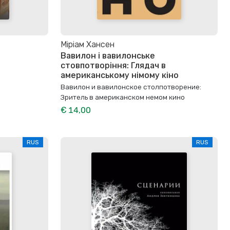
Міріам Хансен
Вавилон і вавилонське
стовпотворіння: Глядач в
американському німому кіно
Вавилон и вавилонское столпотворение:
Зритель в американском немом кино
€ 14,00
RUS
RUS