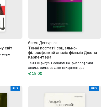
Євген Дегтярьов
у світі
Темні постаті: соціально-
філософський аналіз фільмів Джона
м мире
Карпентера
Темные фигуры: cоциально-философский
анализ фильмов Джона Карпентера
€ 18,00
RUS
RUS