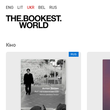
ENG
LIT
UKR
BEL
RUS
Кіно
RUS