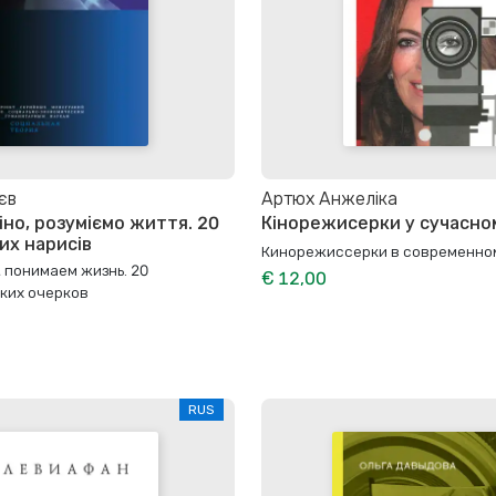
єв
Артюх Анжеліка
іно, розуміємо життя. 20
Кінорежисерки у сучасном
их нарисів
Кинорежиссерки в современно
 понимаем жизнь. 20
€ 12,00
ких очерков
RUS