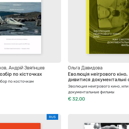
ов, Андрій Звягінцев
Ольга Давидова
озбір по кісточках
Еволюція неігрового кіно,
дивитися документальні 
збор по косточкам
Эволюция неигрового кино, или
документальные фильмы
€ 32,00
RUS