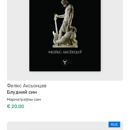
Фелікс Аксьонцев
Блудний син
Марнатраўны сын
€ 20,00
RUS