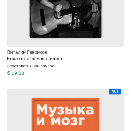
Виталий Гавриков
Есхатологія Башлачова
Эсхатология Башлачёва
€ 19,00
RUS