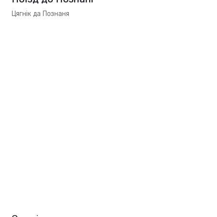
Цягнік да Познаня