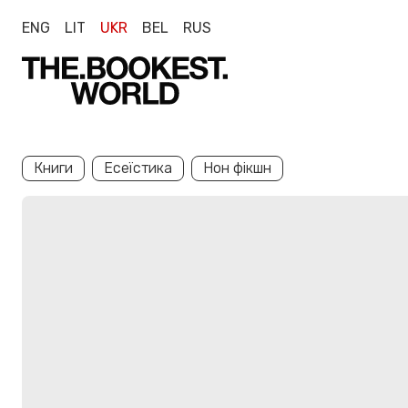
ENG
LIT
UKR
BEL
RUS
Книги
Есеїстика
Нон фікшн