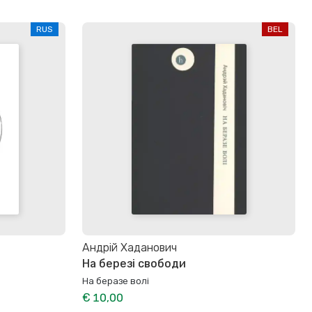
RUS
BEL
Андрій Хаданович
На березі свободи
На беразе волi
€ 10,00