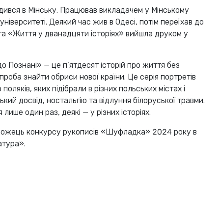
дився в Мінську. Працював викладачем у Мінському
ніверситеті. Деякий час жив в Одесі, потім переїхав до
а «Життя у дванадцяти історіях» вийшла друком у
о Познані» — це п’ятдесят історій про життя без
роба знайти обриси нової країни. Це серія портретів
оляків, яких підібрали в різних польських містах і
кий досвід, ностальгію та відлуння білоруської травми.
лише один раз, деякі — у різних історіях.
можець конкурсу рукописів «Шуфладка» 2024 року в
атура».