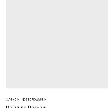
Олексій Праволоцький
Поїзд до Познані