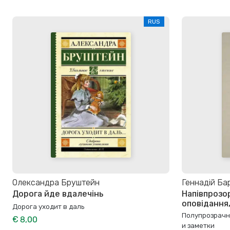
RUS
Олександра Бруштейн
Геннадій Ба
Дорога йде вдалечінь
Напівпрозо
оповідання
Дорога уходит в даль
Полупрозрачн
€ 8,00
и заметки