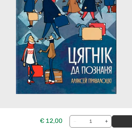
€ 12,00
−
+