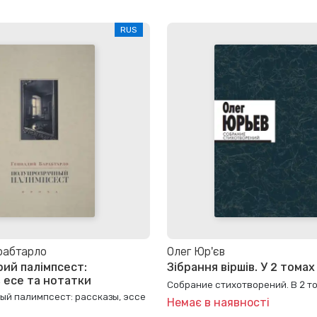
RUS
рабтарло
Олег Юр'єв
рий палімпсест:
Зібрання віршів. У 2 томах
, есе та нотатки
Собрание стихотворений. В 2 т
ый палимпсест: рассказы, эссе
Немає в наявності