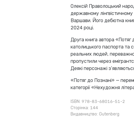
Олексій Праволоцький наро
державному лінгвістичному у
Варшави. Його дебютна книг
2024 році.
Друга книга автора «Потяг д
католицького паспорта та сп
реальних людей, переважно п
пропустили через емігрантсь
Деякі персонажі з’являються 
«Потяг до Познані» — пере
категорії «Нехудожня літер
ISBN: 978-83-68016-51-2
Сторінка: 144
Видавництво:
Gutenberg