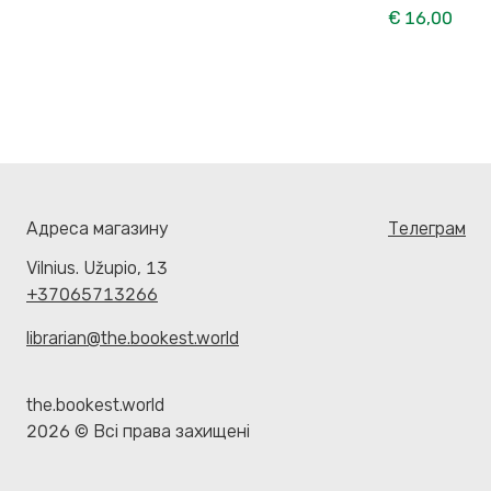
€ 16,00
Адреса магазину
Телеграм
Vilnius. Užupio, 13
+37065713266
librarian@the.bookest.world
the.bookest.world
2026 © Всі права захищені