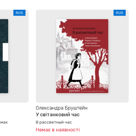
RUS
RUS
Олександра Бруштейн
У світанковий час
омах
В рассветный час
Немає в наявності