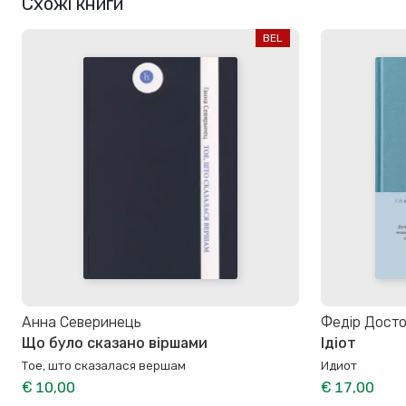
Схожі книги
BEL
Анна Северинець
Федір Дост
Що було сказано віршами
Ідіот
Тое, што сказалася вершам
Идиот
€ 10,00
€ 17,00