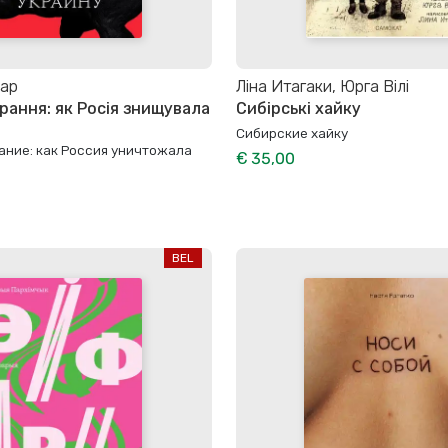
ґар
Ліна Итагаки, Юрга Вілі
арання: як Росія знищувала
Сибірські хайку
Сибирские хайку
ание: как Россия уничтожала
€ 35,00
BEL