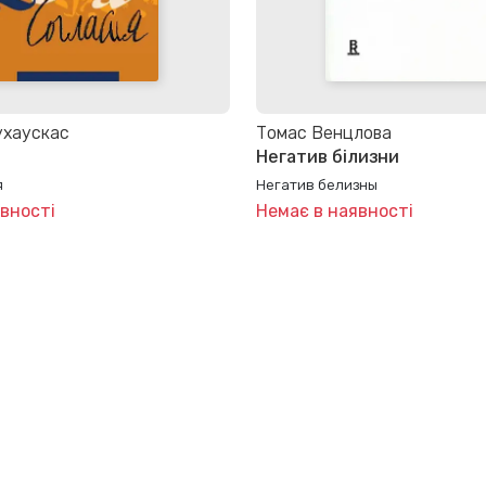
ухаускас
Томас Венцлова
Негатив білизни
я
Негатив белизны
вності
Немає в наявності