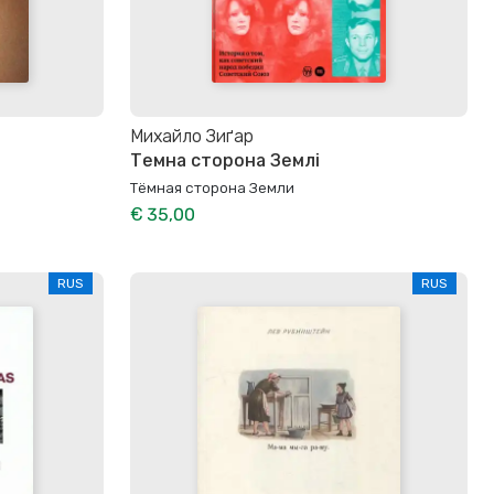
Михайло Зиґар
Темна сторона Землі
Тёмная сторона Земли
€ 35,00
RUS
RUS