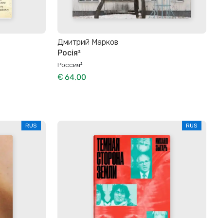
Дмитрий Марков
Росія²
Россия²
€ 64,00
RUS
RUS