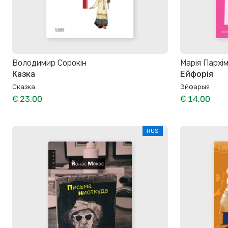
Володимир Сорокін
Марія Пархі
Казка
Ейфорія
Сказка
Эйфарыя
€ 23,00
€ 14,00
RUS