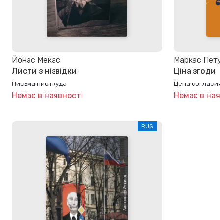
Йонас Мекас
Маркас Пет
Листи з нізвідки
Ціна згоди
Письма ниоткуда
Цена согласи
Немає в наявності
Немає в ная
RUS