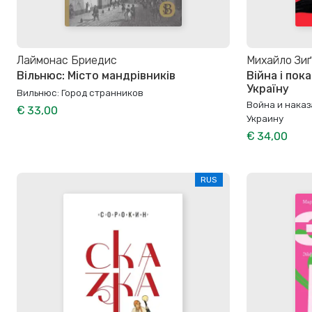
Лаймонас Бриедис
Михайло Зи
Вільнюс: Місто мандрівників
Війна і пок
Україну
Вильнюс: Город странников
Война и наказ
€ 33,00
Украину
€ 34,00
RUS