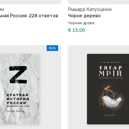
ин
Рышард Капусцінскі
ная Россия: 228 ответов
Чорне дерево
Чорнае дрэва
€ 15,00
RUS