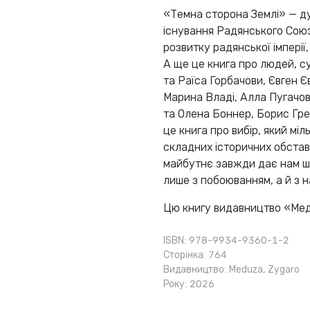
«Темна сторона Землі» — ду
існування Радянського Союзу
розвитку радянської імперії,
А ще це книга про людей, су
та Раїса Горбачови, Євген 
Марина Владі, Алла Пугачов
та Олена Боннер, Борис Гре
це книга про вибір, який мі
складних історичних обстав
майбутнє завжди дає нам ша
лише з побоюванням, а й з н
Цю книгу видавництво «Мед
ISBN: 978-9934-9360-1-2
Сторінка: 764
Видавництво:
Meduza
,
Zygaro
Року: 2026