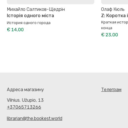
Михайло Салтиков-Щедрін
Олаф Кюль
Історія одного міста
Z: Коротка і
Краткая истор
История одного города
конца
€ 14,00
€ 23,00
Адреса магазину
Телеграм
Vilnius. Užupio, 13
+37065713266
librarian@the.bookest.world