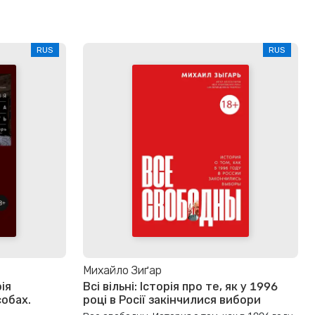
RUS
RUS
Михайло Зиґар
ія
Всі вільні: Історія про те, як у 1996
собах.
році в Росії закінчилися вибори