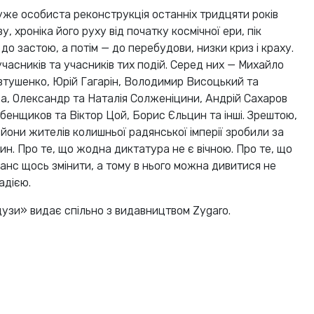
же особиста реконструкція останніх тридцяти років
, хроніка його руху від початку космічної ери, пік
 до застою, а потім — до перебудови, низки криз і краху.
часників та учасників тих подій. Серед них — Михайло
Євтушенко, Юрій Гагарін, Володимир Висоцький та
а, Олександр та Наталія Солженіцини, Андрій Сахаров
бенщиков та Віктор Цой, Борис Єльцин та інші. Зрештою,
льйони жителів колишньої радянської імперії зробили за
ин. Про те, що жодна диктатура не є вічною. Про те, що
нс щось змінити, а тому в нього можна дивитися не
адією.
узи» видає спільно з видавництвом Zygaro.