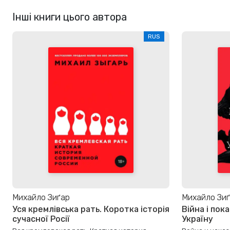
Інші книги цього автора
RUS
Михайло Зиґар
Михайло Зи
Уся кремлівська рать. Коротка історія
Війна і пок
сучасної Росії
Україну