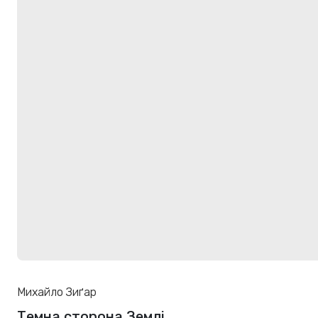
Михайло Зиґар
Темна сторона Землі