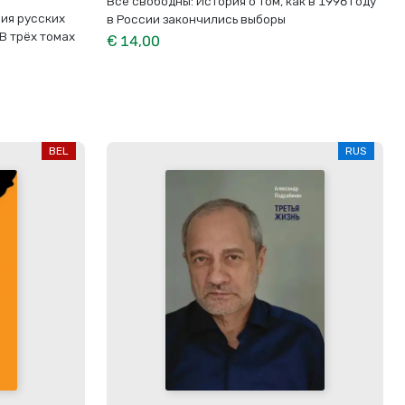
Все свободны: История о том, как в 1996 году
ия русских
в России закончились выборы
В трёх томах
€ 14,00
BEL
RUS