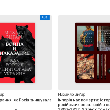
RUS
ґар
Михайло Зиґар
арання: як Росія знищувала
Імперія має померти: Істор
російських революцій в о
1900–1917. У трьох томах