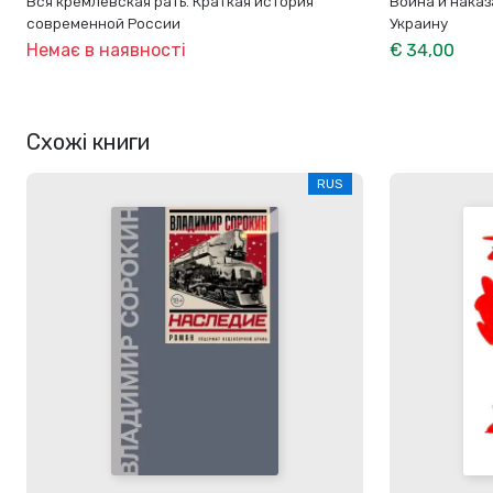
Вся кремлевская рать. Краткая история
Война и наказ
современной России
Украину
Немає в наявності
€ 34,00
Схожі книги
RUS