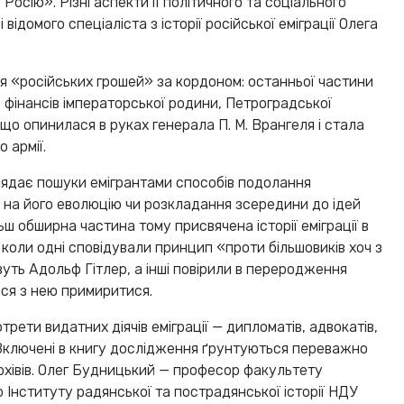
Росію». Різні аспекти її політичного та соціального
відомого спеціаліста з історії російської еміграції Олега
ля «російських грошей» за кордоном: останньої частини
 фінансів імператорської родини, Петроградської
 що опинилася в руках генерала П. М. Врангеля і стала
 армії.
глядає пошуки емігрантами способів подолання
ь на його еволюцію чи розкладання зсередини до ідей
ш обширна частина тому присвячена історії еміграції в
, коли одні сповідували принцип «проти більшовиків хоч з
вуть Адольф Гітлер, а інші повірили в переродження
ися з нею примиритися.
трети видатних діячів еміграції — дипломатів, адвокатів,
 Включені в книгу дослідження ґрунтуються переважно
рхівів. Олег Будницький — професор факультету
 Інституту радянської та пострадянської історії НДУ