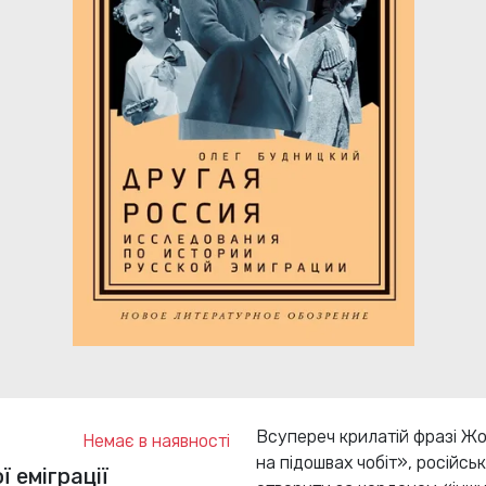
Всупереч крилатій фразі Ж
Немає в наявності
на підошвах чобіт», російсь
ї еміграції