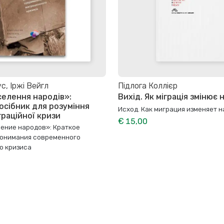
с, Іржі Вейгл
Підлога Коллієр
елення народів»:
Вихід. Як міграція змінює 
осібник для розуміння
Исход. Как миграция изменяет 
граційної кризи
€ 15,00
ение народов»: Краткое
понимания современного
о кризиса