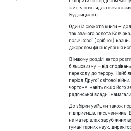
створити за кордоном «іншу 
життя розглядаються в книзі 
Будницького.
Один із сюжетів книги — до
так званого золота Колчака,
позичкової (срібної) казни,
джерелом фінансування його
В іншому розділі автор роз
більшовизму — від сподіван
переходу до терору. Найбіль
період Другої світової війни
чортом», навіть якщо його з
радянської влади і намагал
До збірки увійшли також пор
підприємців, письменників.
на матеріалах зарубіжних а
гуманітарних наук, директор