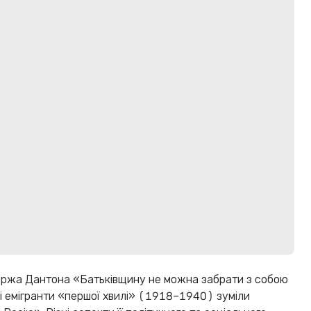
оржа Дантона «Батьківщину не можна забрати з собою
кі емігранти «першої хвилі» (1918–1940) зуміли