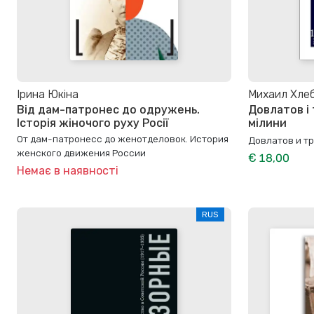
Ірина Юкіна
Михаил Хле
Від дам-патронес до одружень.
Довлатов і
Історія жіночого руху Росії
мілини
От дам-патронесс до женотделовок. История
Довлатов и тр
женского движения России
€ 18,00
Немає в наявності
RUS