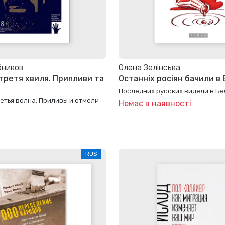
бников
Олена Зелінська
 третя хвиля. Припливи та
Останніх росіян бачили в 
Последних русских видели в Бе
етья волна. Приливы и отмели
Немає в наявності
RUS