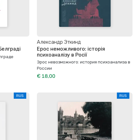
Александр Эткинд
Белграді
Ерос неможливого: історія
психоаналізу в Росії
лграде
Эрос невозможного: история психоанализа в
России
€ 18,00
RUS
RUS