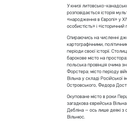
У книзі литовсько-канадськ
розповідається історія муль
«народження в Європі» у XIV
особистість» і «історичний 
Спираючись на численні дж
картографічними, політичним
періоди своєї історії. Столи
барокове місто на просторах
польська провінція очима з
Форстера; місто періоду ві
Вільна у складі Російської 
Островського, Федора Досто
Окуповане місто в роки Пер
загадкова єврейська Вільн
Дебліна — ось лише деякі з 
Вільнюс.