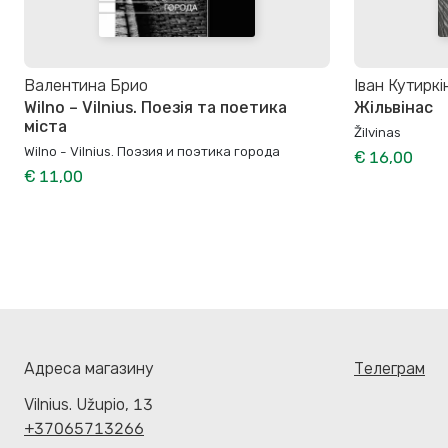
Валентина Брио
Іван Кутиркі
Wilno – Vilnius. Поезія та поетика
Жільвінас
міста
Žilvinas
Wilno - Vilnius. Поэзия и поэтика города
€ 16,00
€ 11,00
Адреса магазину
Телеграм
Vilnius. Užupio, 13
+37065713266