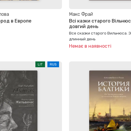
лова
Макс Фрай
ород в Европе
Всі казки старого Вільнюс
довгий день
Все сказки старого Вильнюса. Э
длинный день
Немає в наявності
LIT
RUS