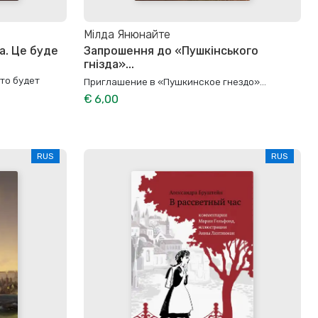
Мілда Янюнайте
а. Це буде
Запрошення до «Пушкінського
гнізда»...
то будет
Приглашение в «Пушкинское гнездо»...
€ 6,00
RUS
RUS