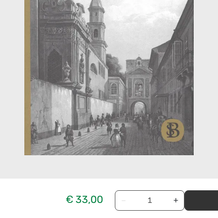
€ 33,00
−
+