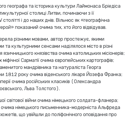
ого географа та історика культури Лаймонаса Бріедіса
тикультурної столиці Литви, починаючи з її
 столітті і до наших днів. Вільнюс як «географічна
герой» показаний очима тих, хто його відвідував.
ерела різними мовами, автор простежує, якими
и та культурними сенсами наділялося місто в різні
ця язичницького князівства очима католицьких місіонерів;
 міфічної Сарматії очима європейських картографів;
наменитого мандрівника та натураліста Георга
йни 1812 року очима віденського лікаря Йозефа Франка;
імперії очима російських класиків (Олександра
євського, Льва Толстого).
шої світової війни очима німецького солдата-фланера;
а очима німецького письменника-модерніста Альфреда
сюжетів, що увійшли до поліфонічного оповідання про