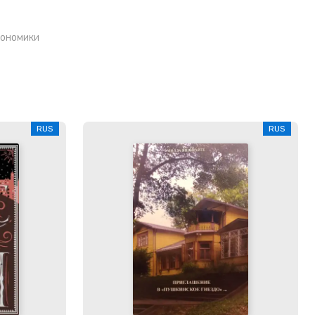
кономики
RUS
RUS