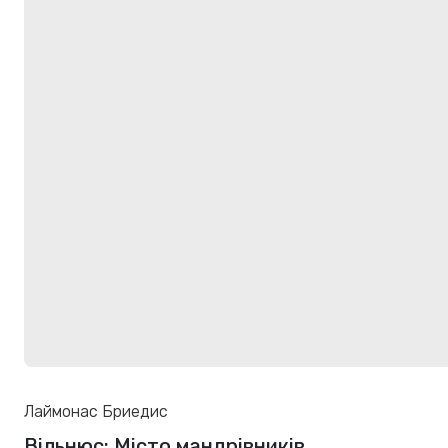
Лаймонас Бриедис
Вільнюс: Місто мандрівників