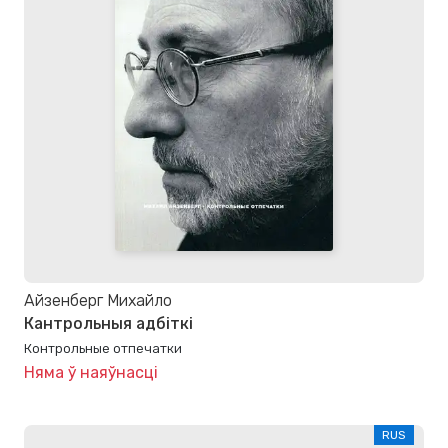
Айзенберг Михайло
Кантрольныя адбіткі
Контрольные отпечатки
Няма ў наяўнасці
RUS