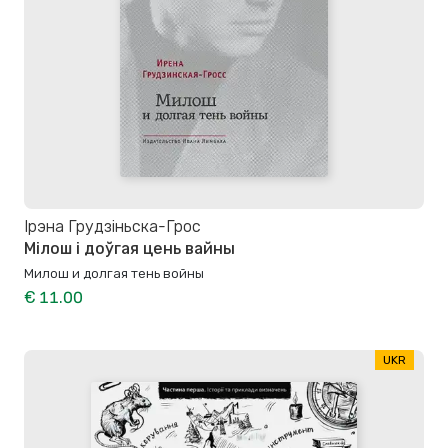
Ірэна Грудзіньска-Грос
Мілош і доўгая цень вайны
Милош и долгая тень войны
€ 11.00
UKR