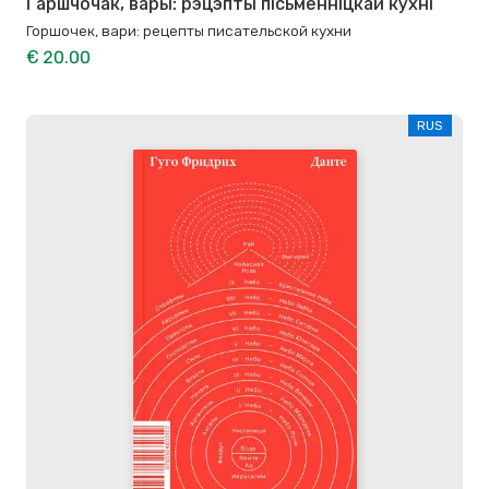
Гаршчочак, вары: рэцэпты пісьменніцкай кухні
Горшочек, вари: рецепты писательской кухни
€ 20.00
RUS