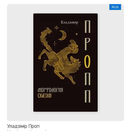
RUS
Уладзімір Проп