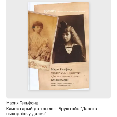
Мария Гельфонд
Каментарый да трылогіі Бруштэйн "Дарога
сыходзіць у далеч"