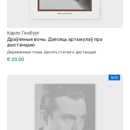
Карло Гінзбург
Драўляныя вочы. Дзесяць артыкулаў пра
дыстанцыю
Деревянные глаза. Десять статей о дистанции
€ 20.00
RUS