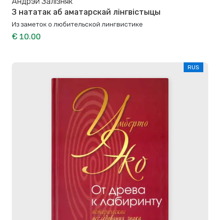
Андрэй Залізняк
З нататак аб аматарскай лінгвістыцы
Из заметок о любительской лингвистике
€ 10.00
RUS