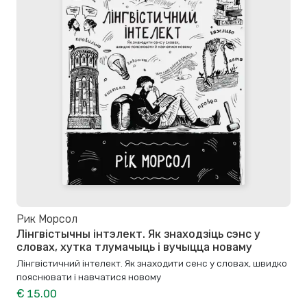
Рик Морсол
Лінгвістычны інтэлект. Як знаходзіць сэнс у
словах, хутка тлумачыць і вучыцца новаму
Лінгвістичний інтелект. Як знаходити сенс у словах, швидко
пояснювати і навчатися новому
€ 15.00