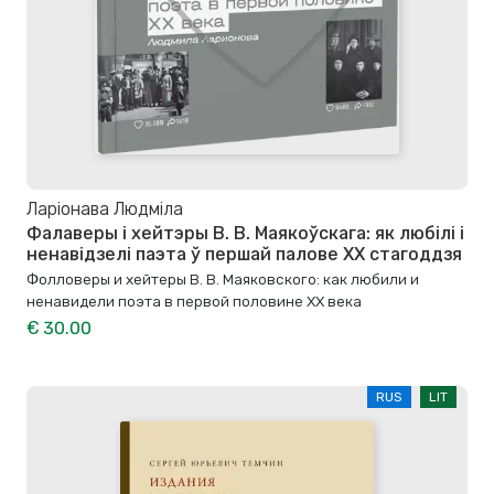
Ларіонава Людміла
Фалаверы і хейтэры В. В. Маякоўскага: як любілі і
ненавідзелі паэта ў першай палове XX стагоддзя
Фолловеры и хейтеры В. В. Маяковского: как любили и
ненавидели поэта в первой половине XX века
€ 30.00
RUS
LIT