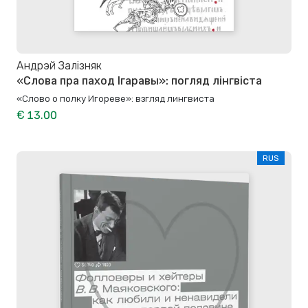
Андрэй Залізняк
«Слова пра паход Ігаравы»: погляд лінгвіста
«Слово о полку Игореве»: взгляд лингвиста
€ 13.00
RUS