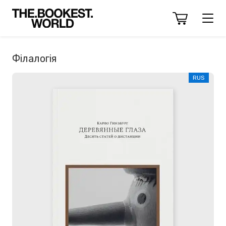
Філалогія
RUS