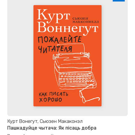
Курт Вонегут, Сьюзен Макаконэл
Пашкадуйце чытача: Як пісаць добра