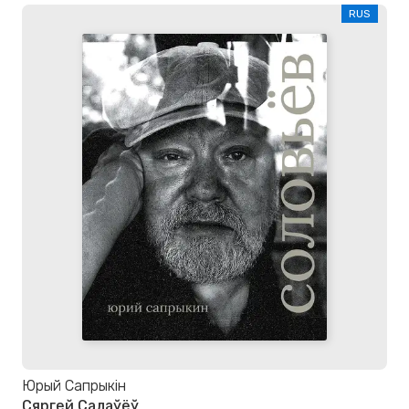
RUS
Юрый Сапрыкін
Сяргей Салаўёў