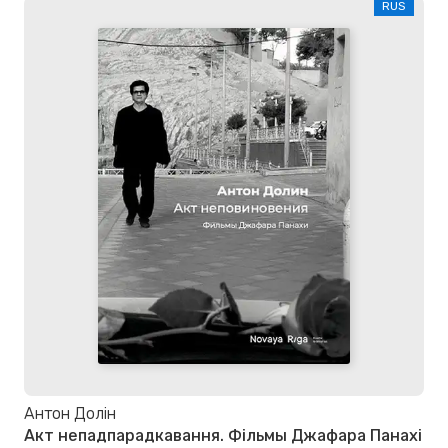
RUS
Антон Долін
Акт непадпарадкавання. Фільмы Джафара Панахі