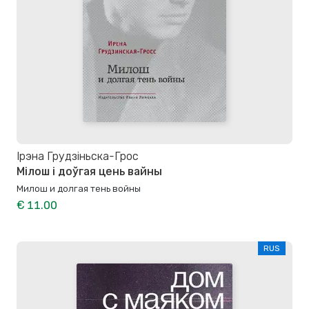
Ірэна Грудзіньска-Грос
Мілош і доўгая цень вайны
Милош и долгая тень войны
€ 11.00
RUS