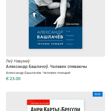
Леў Навумаў
Аляксандр Башлачоў. Чалавек спяваючы
Александр Башлачёв. Человек поющий
€ 23.00
RUS