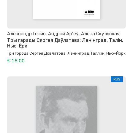
Александр Генис, Андрэй Ар’еў, Алена Скульская
Тры гарады Сяргея Даўлатава: Ленінград, Талін,
Нью-Ёрк
Три города Сергея Довлатова: Ленинград, Таллин, Нью-Йорк
€ 15.00
RUS