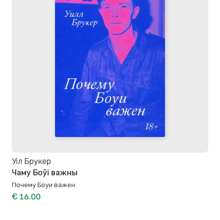
Уіл Брукер
Чаму Боўі важны
Почему Боуи важен
€ 16.00