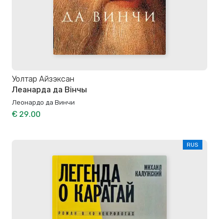
Уолтар Айзэксан
Леанарда да Вінчы
Леонардо да Винчи
€ 29.00
RUS