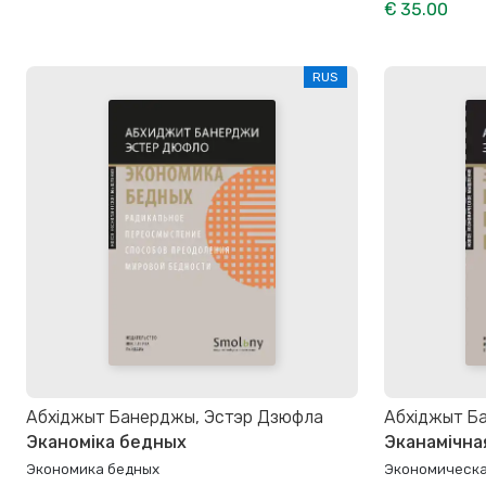
€ 35.00
RUS
Абхіджыт Банерджы, Эстэр Дзюфла
Абхіджыт Б
Эканоміка бедных
Эканамічна
Экономика бедных
Экономическа