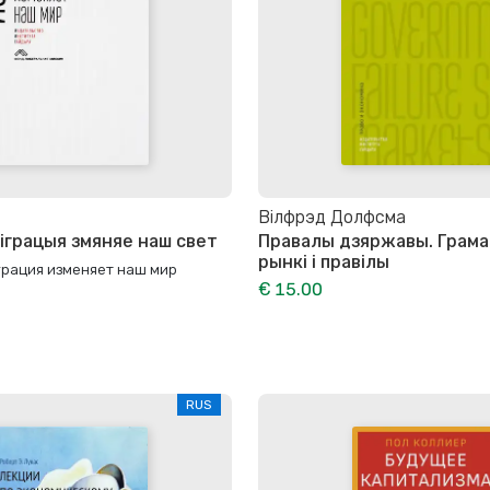
Вілфрэд Долфсма
міграцыя змяняе наш свет
Правалы дзяржавы. Грама
рынкі і правілы
грация изменяет наш мир
€ 15.00
RUS