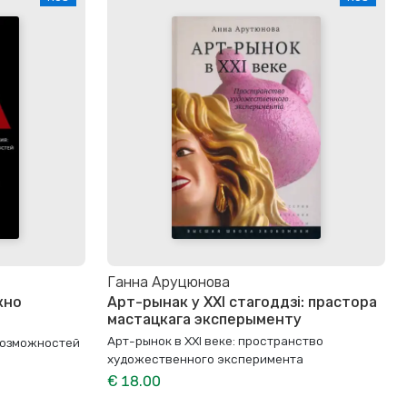
Ганна Аруцюнова
кно
Арт-рынак у XXI стагоддзі: прастора
мастацкага эксперыменту
Арт-рынок в XXI веке: пространство
 возможностей
художественного эксперимента
€ 18.00