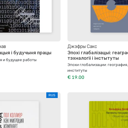
нав
Джэфры Сакс
цыя і будучыня працы
Эпохі глабалізацыі: геагра
тэхналогіі і інстытуты
я и будущее работы
Эпохи глобализации: география,
институты
€ 19.00
RUS