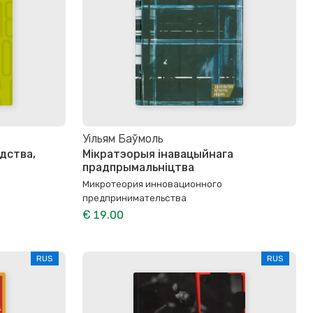
Уільям Баўмоль
дства,
Мікратэорыя інавацыйнага
прадпрымальніцтва
Микротеория инновационного
предпринимательства
€ 19.00
RUS
RUS