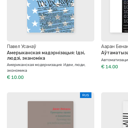
Павел Усанаў
Ааран Бена
Амерыканская мадэрнізацыя: Ідэі,
Аўтаматыза
людзі, эканоміка
Автоматизаци
Американская модернизация: Идеи, люди,
€ 14.00
экономика
€ 10.00
RUS