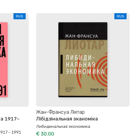
RUS
RUS
Жан-Франсуа Ліятар
ка 1917–
Лібідзінальная эканоміка
Либидинальная экономика
917 – 1991
€ 30.00