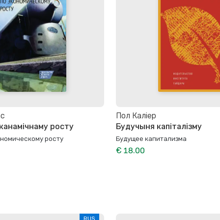
ас
Пол Каліер
эканамічнаму росту
Будучыня капіталізму
ономическому росту
Будущее капитализма
€ 18.00
RUS