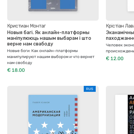
Кристиан Монтаг
Крістіан Лав
Новыя багі. Як анлайн-платформы
Эканамічны
маніпулююць нашым выбарам і што
паходжанне
верне нам свабоду
Человек экон
Новые боги. Как онлайн-платформы
происхожден
манипулируют нашим выбором и что вернет
€ 12.00
нам свободу
€ 18.00
RUS