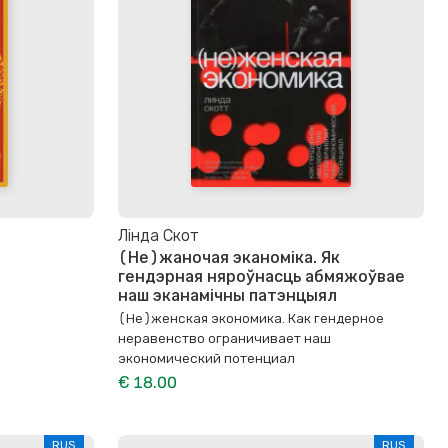
Лінда Скот
(Не)жаночая эканоміка. Як
гендэрная няроўнасць абмяжоўвае
наш эканамічны патэнцыял
(Не)женская экономика. Как гендерное
неравенство ограничивает наш
экономический потенциал
€ 18.00
RUS
RUS