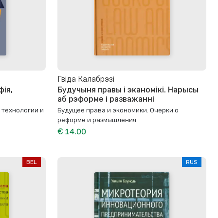
Гвіда Калабрэзі
фія,
Будучыня правы і эканомікі. Нарысы
аб рэформе і разважанні
 технологии и
Будущее права и экономики. Очерки о
реформе и размышления
€ 14.00
BEL
RUS