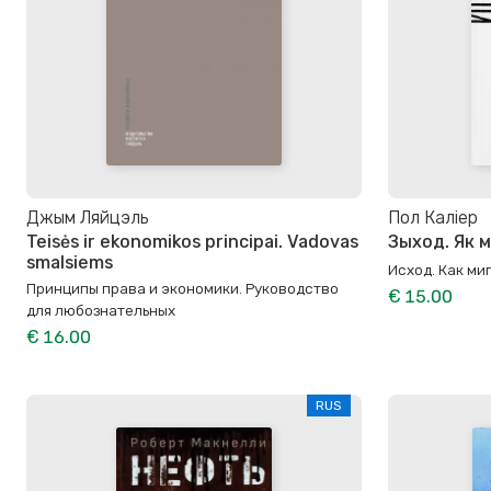
Джым Ляйцэль
Пол Каліер
Teisės ir ekonomikos principai. Vadovas
Зыход. Як 
smalsiems
Исход. Как ми
Принципы права и экономики. Руководство
€ 15.00
для любознательных
€ 16.00
RUS