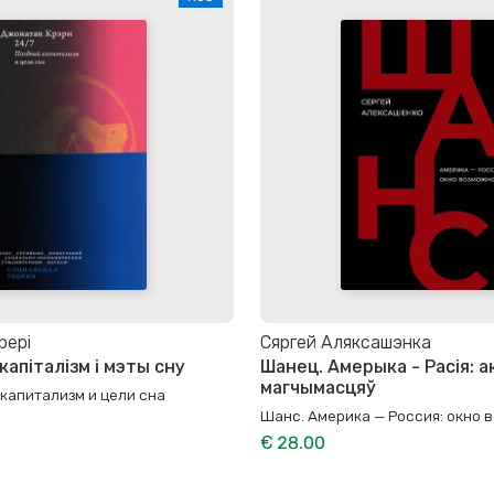
рері
Сяргей Аляксашэнка
 капіталізм і мэты сну
Шанец. Амерыка - Расія: а
магчымасцяў
 капитализм и цели сна
Шанс. Америка — Россия: окно
€ 28.00