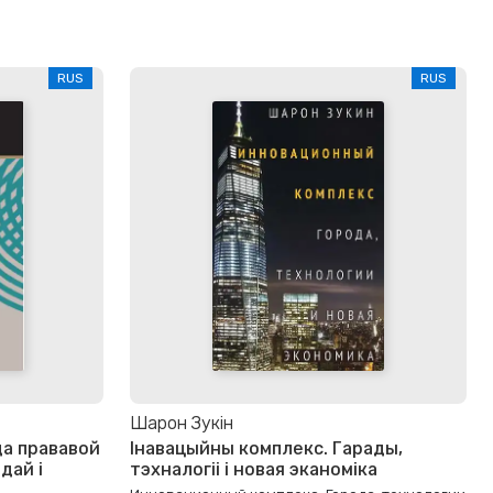
RUS
RUS
Шарон Зукін
да прававой
Інавацыйны комплекс. Гарады,
дай і
тэхналогіі і новая эканоміка