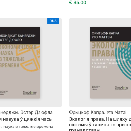
€ 35.00
RUS
анерджы, Эстэр Дзюфла
Фрыцьоф Капра, Уга Матэі
я навука ў цяжкія часы
Экалогія права. На шляху 
сістэмы ў гармоніі з прыро
я наука в тяжелые времена
грамадствам