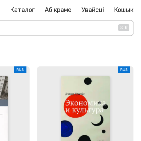
Каталог
Аб краме
Увайсці
Кошык
⌘
K
RUS
RUS