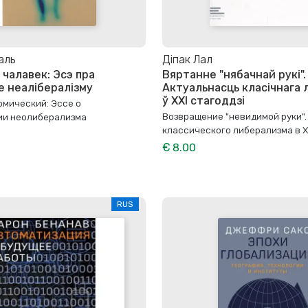
аль
Діпак Лал
 чалавек: Эсэ пра
Вяртанне "нябачнай рукі".
 неалібералізму
Актуальнасць класічнага 
ў XXI стагоддзі
омический: Эссе о
Возвращение "невидимой руки".
ии неолиберализма
классического либерализма в Х
€ 8.00
RUS