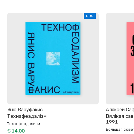
RUS
Яніс Варуфакис
Аляксей Са
Тэхнафеадалізм
Вялікая са
1991
Технофеодализм
Большая совет
€ 14.00