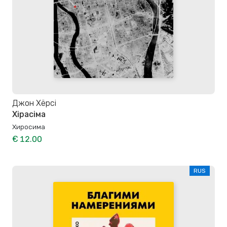
Джон Хёрсі
Хірасіма
Хиросима
€ 12.00
RUS