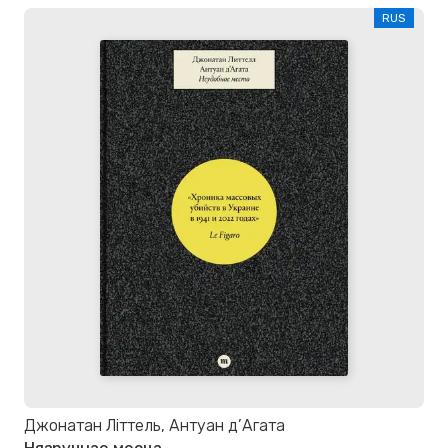
RUS
Джонатан Літтель, Антуан д’Агата