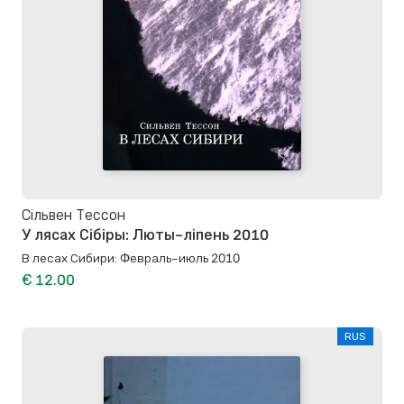
Сільвен Тессон
У лясах Сібіры: Люты–ліпень 2010
В лесах Сибири: Февраль–июль 2010
€ 12.00
RUS