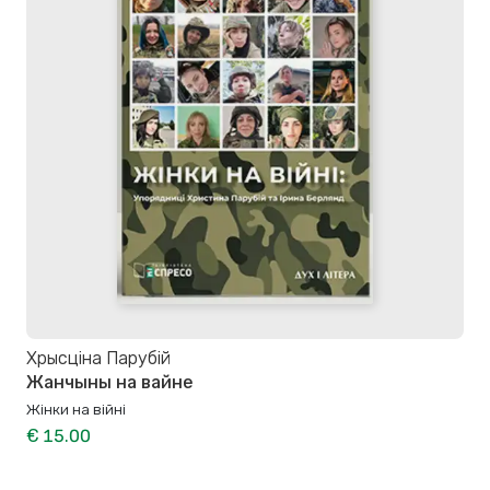
Хрысціна Парубій
Жанчыны на вайне
Жінки на війні
€ 15.00