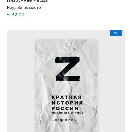
Нязручнае месца
Неудобное место
€ 32.00
RUS