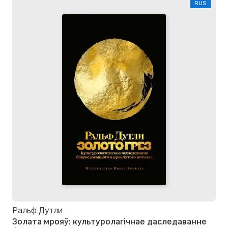
RUS
Ральф Дутли
Золата мрояў: культуролагічнае даследаванне