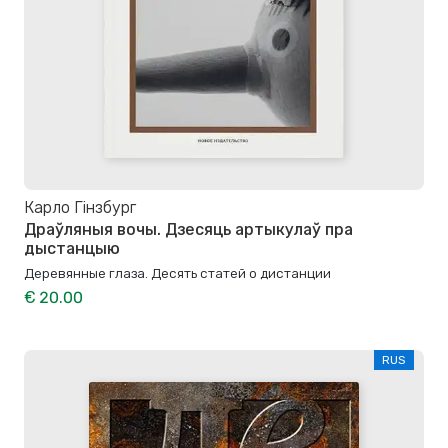
Карло Гінзбург
Драўляныя вочы. Дзесяць артыкулаў пра
дыстанцыю
Деревянные глаза. Десять статей о дистанции
€ 20.00
RUS