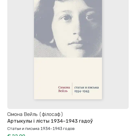
Сімона Вейль (філосаф)
Артыкулы і лісты 1934–1943 гадоў
Статьи и письма 1934–1943 годов