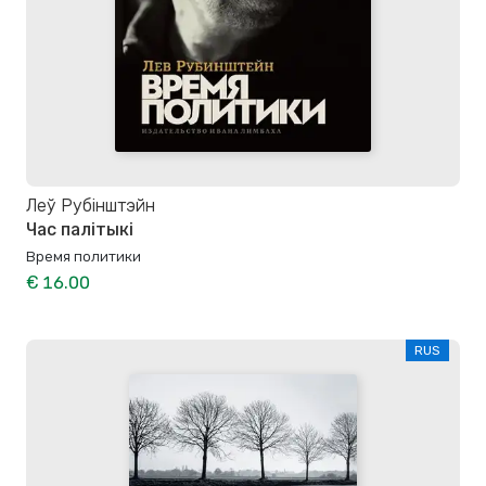
Леў Рубінштэйн
Час палітыкі
Время политики
€ 16.00
RUS