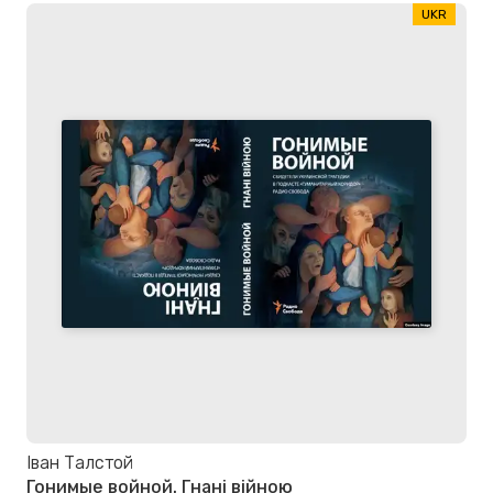
UKR
Іван Талстой
Гонимые войной. Гнані війною