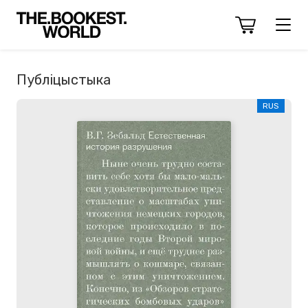
Публіцыстыка
RUS