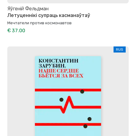
Яўгеній Фельдман
Летуценнікі супраць касманаўтаў
Мечтатели против космонавтов
€ 37.00
RUS