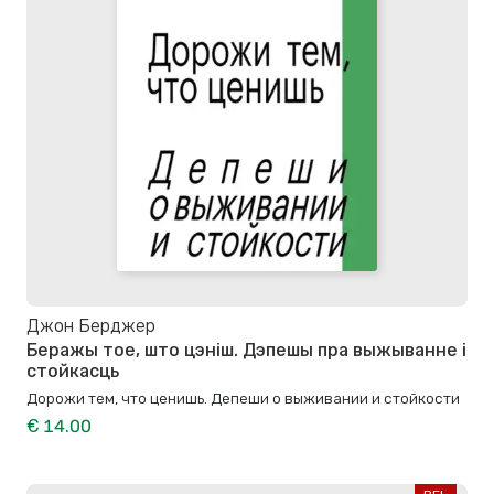
Джон Берджер
Беражы тое, што цэніш. Дэпешы пра выжыванне і
стойкасць
Дорожи тем, что ценишь. Депеши о выживании и стойкости
€ 14.00