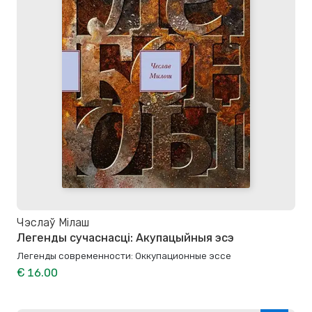
Чэслаў Мілаш
Легенды сучаснасці: Акупацыйныя эсэ
Легенды современности: Оккупационные эссе
€ 16.00