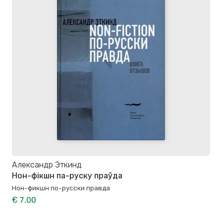
Александр Эткинд
Нон-фікшн па-руску праўда
Нон-фикшн по-русски правда
€ 7.00