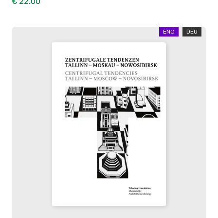
€ 22.00
ENG
DEU