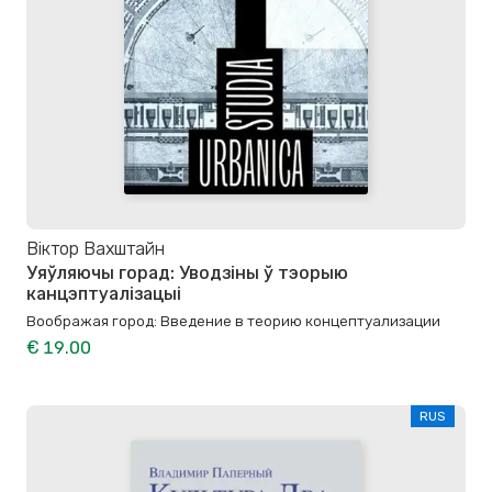
Віктор Вахштайн
Уяўляючы горад: Уводзіны ў тэорыю
канцэптуалізацыі
Воображая город: Введение в теорию концептуализации
€ 19.00
RUS