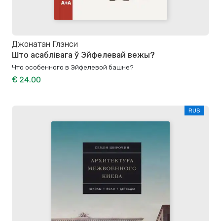
Джонатан Глэнси
Што асаблівага ў Эйфелевай вежы?
Что особенного в Эйфелевой башне?
€ 24.00
RUS