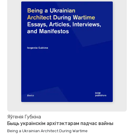
Яўгенія Губкіна
Быць украінскім архітэктарам падчас вайны
Being a Ukrainian Architect During Wartime