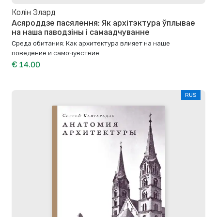
Колін Элард
Асяроддзе пасялення: Як архітэктура ўплывае
на наша паводзіны і самаадчуванне
Среда обитания: Как архитектура влияет на наше
поведение и самочувствие
€ 14.00
RUS