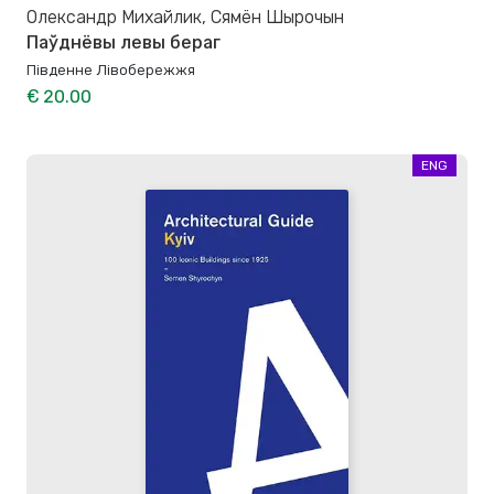
Олександр Михайлик, Сямён Шырочын
Паўднёвы левы бераг
Південне Лівобережжя
€ 20.00
ENG