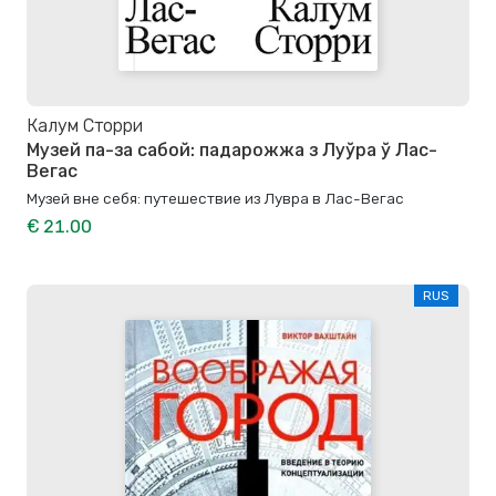
Калум Сторри
Музей па-за сабой: падарожжа з Луўра ў Лас-
Вегас
Музей вне себя: путешествие из Лувра в Лас-Вегас
€ 21.00
RUS