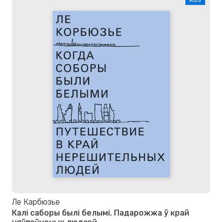
Ле Карбюзье
Калі саборы былі белымі. Падарожжа ў край