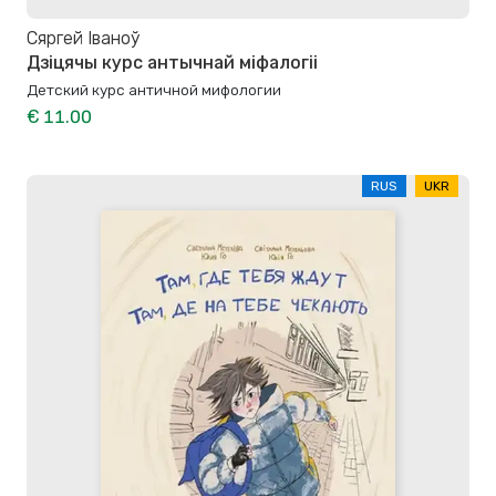
Сяргей Іваноў
Дзіцячы курс антычнай міфалогіі
Детский курс античной мифологии
€ 11.00
RUS
UKR