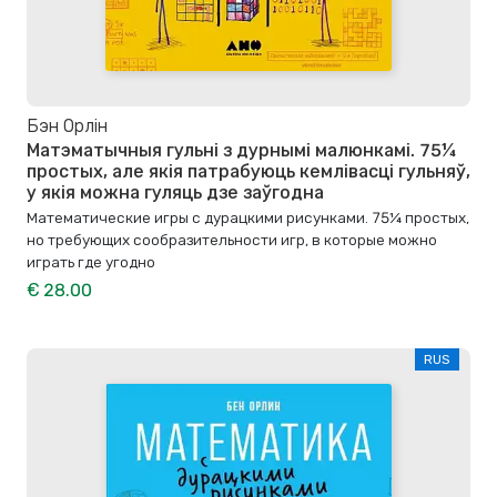
Бэн Орлін
Матэматычныя гульні з дурнымі малюнкамі. 75¼
простых, але якія патрабуюць кемлівасці гульняў,
у якія можна гуляць дзе заўгодна
Математические игры с дурацкими рисунками. 75¼ простых,
но требующих сообразительности игр, в которые можно
играть где угодно
€ 28.00
RUS