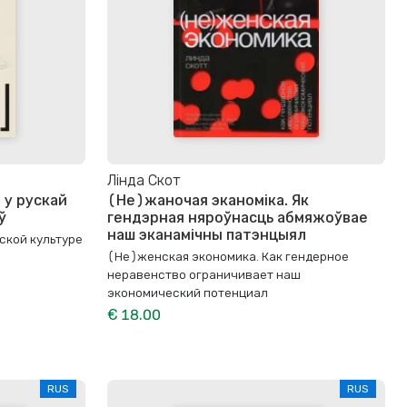
Лінда Скот
 у рускай
(Не)жаночая эканоміка. Як
ў
гендэрная няроўнасць абмяжоўвае
наш эканамічны патэнцыял
ской культуре
(Не)женская экономика. Как гендерное
неравенство ограничивает наш
экономический потенциал
€ 18.00
RUS
RUS