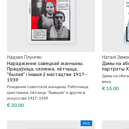
Надзея Плунгян
Наталі Земо
Нараджэнне савецкай жанчыны.
Дамы на а
Працаўнiца, сялянка, лётчыца,
партрэты X
"былая" і іншыя ў мастацтве 1917-
Дамы на обочи
1939
века
Рождение советской женщины. Работница,
€ 15.00
крестьянка, лётчица, "бывшая" и другие в
искусстве 1917-1939
€ 20.00
RUS