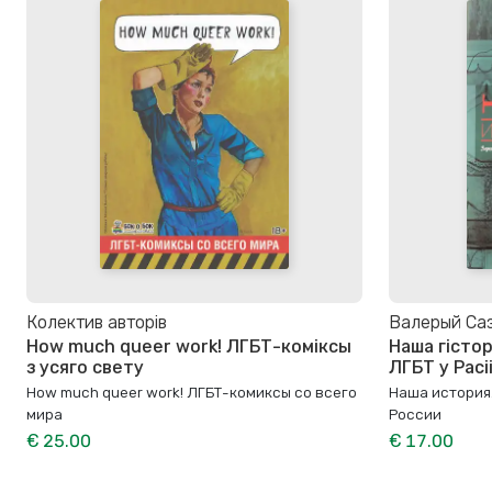
Колектив авторів
Валерый Са
How much queer work! ЛГБТ-коміксы
Наша гістор
з усяго свету
ЛГБТ у Расі
How much queer work! ЛГБТ-комиксы со всего
Наша история.
мира
России
€ 25.00
€ 17.00