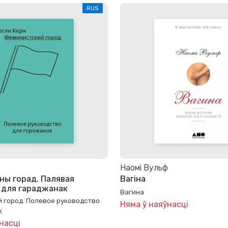
RUS
Наомі Вульф
ны горад. Палявая
Вагіна
 для гараджанак
Вагина
 город. Полевое руководство
Няма ў наяўнасці
к
насці