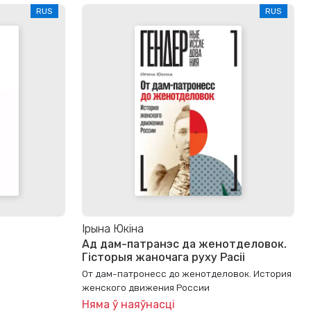
RUS
RUS
Ірына Юкіна
Ад дам-патранэс да женотделовок.
Гісторыя жаночага руху Расіі
От дам-патронесс до женотделовок. История
женского движения России
Няма ў наяўнасці