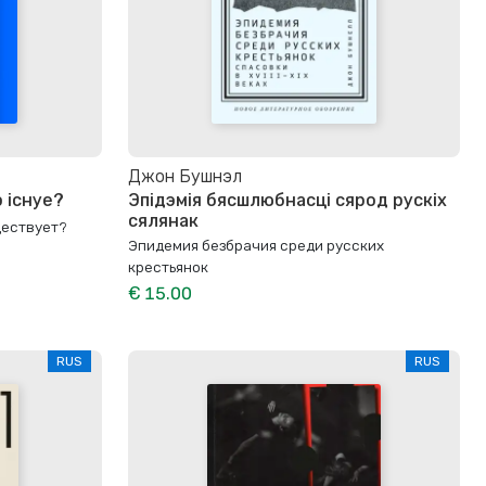
Джон Бушнэл
 існуе?
Эпідэмія бясшлюбнасці сярод рускіх
сялянак
ществует?
Эпидемия безбрачия среди русских
крестьянок
€ 15.00
RUS
RUS