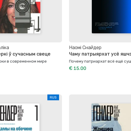
ліка
Наомі Снайдер
ркі ў сучасным свеце
Чаму патрыярхат усё яшчэ
ки в современном мире
Почему патриархат всё ещё су
€ 15.00
RUS