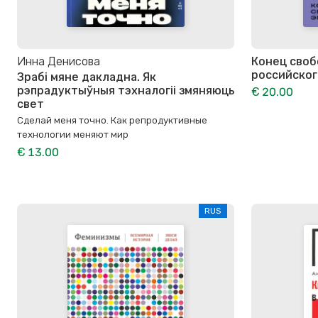
Инна Денисова
Конец своб
российско
Зрабі мяне дакладна. Як
рэпрадуктыўныя тэхналогіі змяняюць
€ 20.00
свет
Сделай меня точно. Как репродуктивные
технологии меняют мир
€ 13.00
RUS