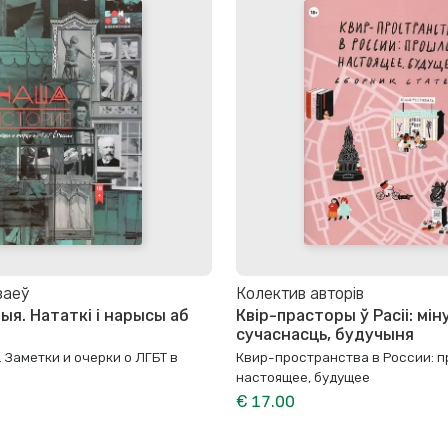
заеў
Колектив авторів
ыя. Нататкі і нарысы аб
Квір-прасторы ў Расіі: мін
і
сучаснасць, будучыня
 Заметки и очерки о ЛГБТ в
Квир-пространства в России: п
настоящее, будущее
€ 17.00