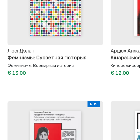
Люсі Дэлап
Арцюх Анжа
Фемінізмы: Сусветная гісторыя
Кінарэжысё
Феминизмы: Всемирная история
Кинорежиссер
€ 13.00
€ 12.00
RUS