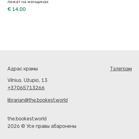
лежат на женщинах
€ 14.00
Адрас крамы
Тэлеграм
Vilnius. Užupio, 13
+37065713266
librarian@the.bookest.world
the.bookest.world
2026 © Усе правы абаронены