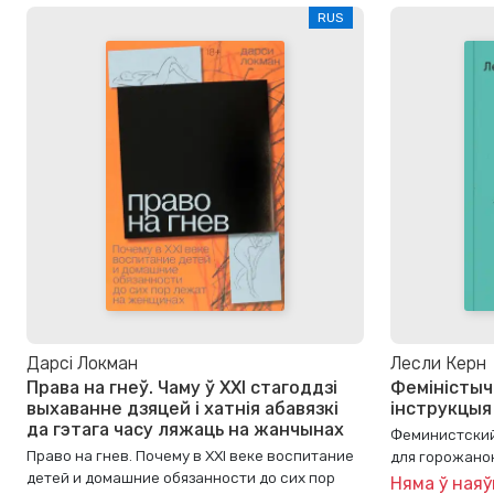
RUS
Дарсі Локман
Лесли Керн
Права на гнеў. Чаму ў XXI стагоддзі
Феміністыч
выхаванне дзяцей і хатнія абавязкі
інструкцыя
да гэтага часу ляжаць на жанчынах
Феминистский
Право на гнев. Почему в XXI веке воспитание
для горожано
детей и домашние обязанности до сих пор
Няма ў наяў