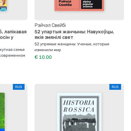
Рэйчэл Свейбі
, лапікавая
52 упартыя жанчыны: Навукоўцы,
осін у
якія змянілі свет
52 упрямые женщины: Ученые, которые
скутная семья
изменили мир
 современном
€ 10.00
RUS
RUS