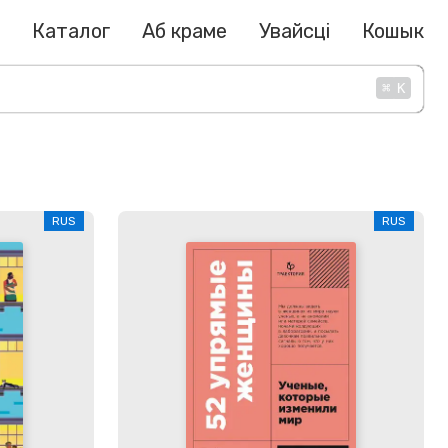
Каталог
Аб краме
Увайсці
Кошык
⌘
K
RUS
RUS