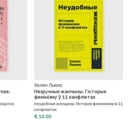
Хелен Льюис
улае,
Нязручныя жанчыны. Гісторыя
фемінізму ў 11 канфліктах
рошлое,
Неудобные женщины. История феминизма в 11
конфликтах
€ 10.00