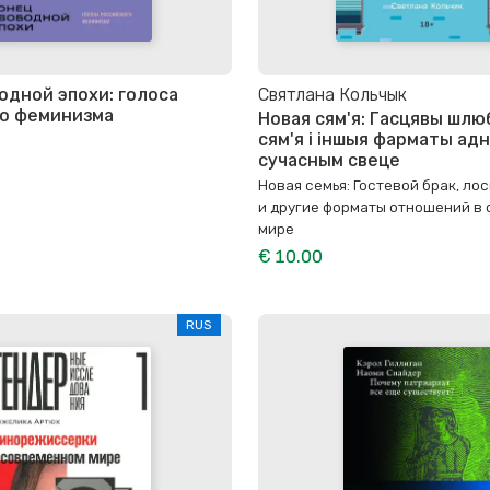
одной эпохи: голоса
Святлана Кольчык
го феминизма
Новая сям'я: Гасцявы шлюб
сям'я і іншыя фарматы адн
сучасным свеце
Новая семья: Гостевой брак, ло
и другие форматы отношений в
мире
€ 10.00
RUS