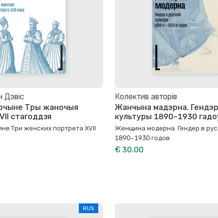
н Дэвіс
Колектив авторів
бочыне Тры жаночыя
Жанчына мадэрна. Гендэр
VII стагоддзя
культуры 1890–1930 гадо
не Три женских портрета XVII
Женщина модерна. Гендер в рус
1890–1930 годов
€ 30.00
RUS