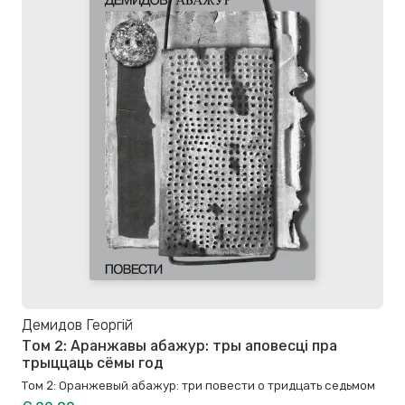
Демидов Георгій
Том 2: Аранжавы абажур: тры аповесці пра
трыццаць сёмы год
Том 2: Оранжевый абажур: три повести о тридцать седьмом