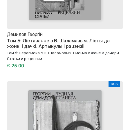
Демидов Георгій
Том 6: Ліставанне з В. Шаламавым. Лісты да
жонкі і дачкі. Артыкулы і рэцэнзіі
Том 6: Переписка с В. Шаламовым. Письма к жене и дочери.
Статьи и рецензии
€ 25.00
RUS