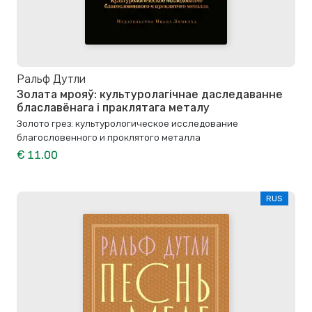
Ральф Дутли
Золата мрояў: культуролагічнае даследаванне
блаславёнага і праклятага металу
Золото грез: культурологическое исследование
благословенного и проклятого металла
€ 11.00
RUS