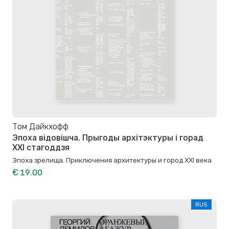
Том Дайкхофф
Эпоха відовішча. Прыгоды архітэктуры і горад
XXI стагоддзя
Эпоха зрелища. Приключения архитектуры и город XXI века
€ 19.00
RUS