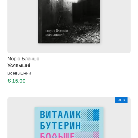
Моріс Бланшо
Усявышні
Всевышний
€ 15.00
RUS