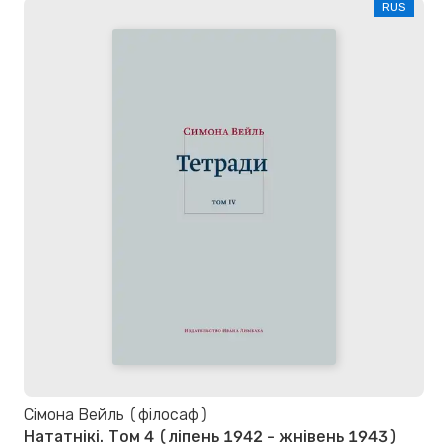
RUS
Сімона Вейль (філосаф)
Нататнікі. Том 4 (ліпень 1942 - жнівень 1943)