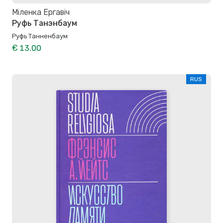
Міленка Ергавіч
Руфь Танэнбаум
Руфь Танненбаум
€ 13.00
RUS