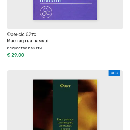
Френсіс Єйтс
Мастацтва памяці
Искусство памяти
€ 29.00
RUS