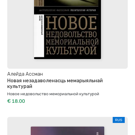
Алейда Ассман
Новая незадаволенасць мемарыяльнай
культурай
Новое недо­воль­ство мемо­ри­аль­ной культурой
€ 18.00
RUS