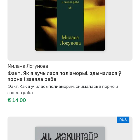
Милана Логунова
Факт. Як я вучылася поліаморыі, здымалася ў
порна і завяла раба
Факт. Как я училась полиамории, снималась в порно и
завела раба
€ 14.00
RUS