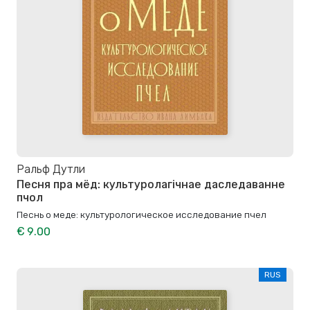
Ральф Дутли
Песня пра мёд: культуролагічнае даследаванне
пчол
Песнь о меде: культурологическое исследование пчел
€ 9.00
RUS