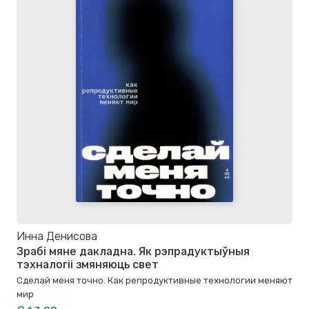
Инна Денисова
Зрабі мяне дакладна. Як рэпрадуктыўныя
тэхналогіі змяняюць свет
Сделай меня точно. Как репродуктивные технологии меняют
мир