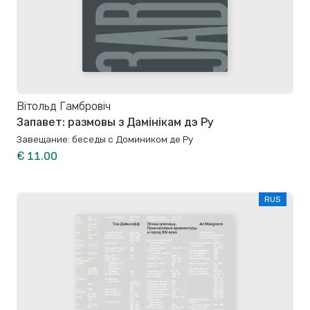
Вітольд Гамбровіч
Запавет: размовы з Дамінікам дэ Ру
Завещание: беседы с Домиником де Ру
€ 11.00
RUS