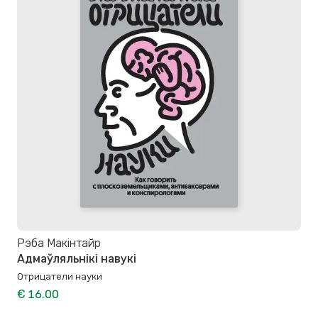
Рэба Макінтайр
Адмаўляльнікі навукі
Отрицатели науки
€ 16.00