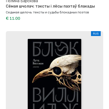
Полина Барскова
Сёмая шчолач: тэксты і лёсы паэтаў блакады
Седьмая щелочь: тексты и судьбы блокадных поэтов
€ 11.00
RUS