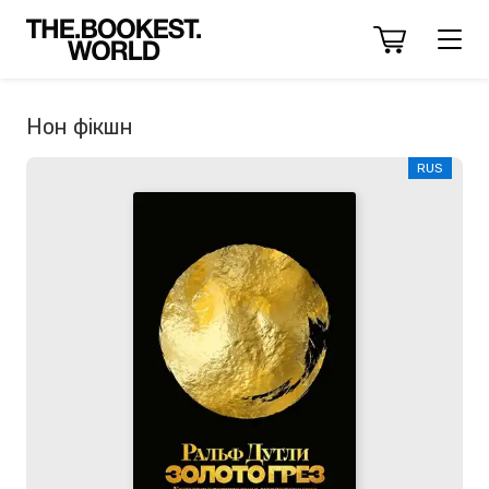
Нон фікшн
RUS