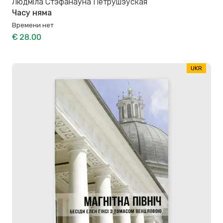
Людміла Стэфанаўна Петрушэўская
Часу няма
Времени нет
€ 28.00
UKR