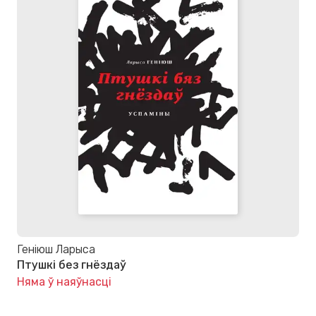
Геніюш Ларыса
Птушкі без гнёздаў
Няма ў наяўнасці