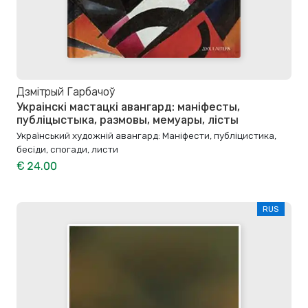
Дзмітрый Гарбачоў
Украінскі мастацкі авангард: маніфесты,
публіцыстыка, размовы, мемуары, лісты
Український художній авангард: Маніфести, публіцистика,
бесіди, спогади, листи
€ 24.00
RUS