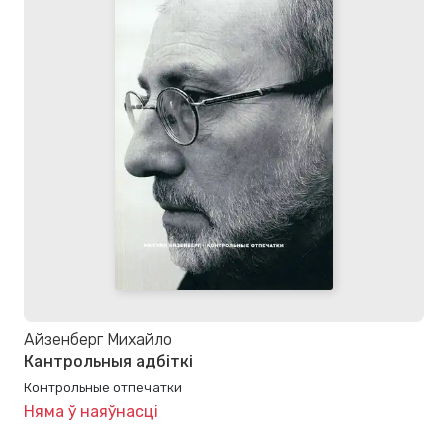
Айзенберг Михайло
Кантрольныя адбіткі
Контрольные отпечатки
Няма ў наяўнасці