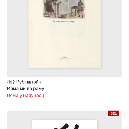
Леў Рубінштэйн
Мама мыла раму
Няма ў наяўнасці
BEL