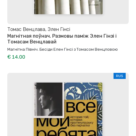
Томас Венцлава, Элен Гінсі
Магнітная поўнач. Размовы паміж Элен Гінзі і
Томасам Венцлавай
Магнітна Північ. Бесіди Елен Гінсі з Томасом Венцловою
€ 14.00
RUS