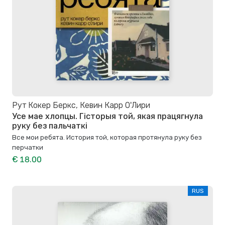
Рут Кокер Беркс, Кевин Карр О'Лири
Усе мае хлопцы. Гісторыя той, якая працягнула
руку без пальчаткі
Все мои ребята. История той, которая протянула руку без
перчатки
€ 18.00
RUS