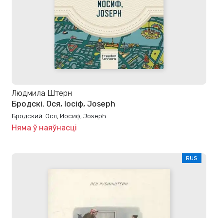
Людмила Штерн
Бродскі. Ося, Іосіф, Joseph
Бродский. Ося, Иосиф, Joseph
Няма ў наяўнасці
RUS