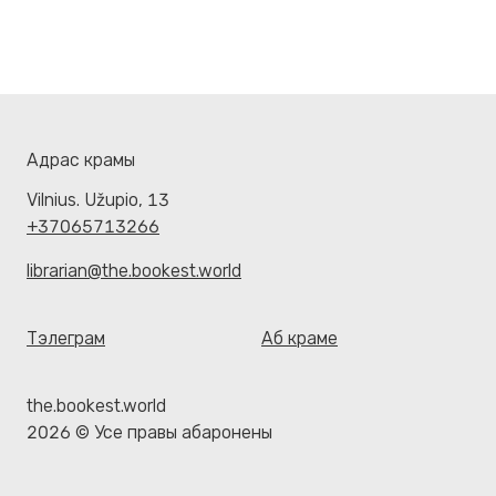
Адрас крамы
Vilnius. Užupio, 13
+37065713266
librarian@the.bookest.world
Тэлеграм
Аб краме
the.bookest.world
2026 © Усе правы абаронены