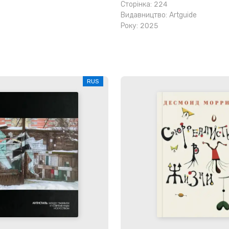
Сторінка: 224
Видавництво:
Artguide
Року: 2025
RUS