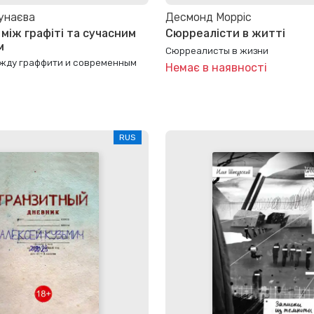
унаєва
Десмонд Морріс
між графіті та сучасним
Сюрреалісти в житті
м
Сюрреалисты в жизни
ежду граффити и современным
Немає в наявності
RUS