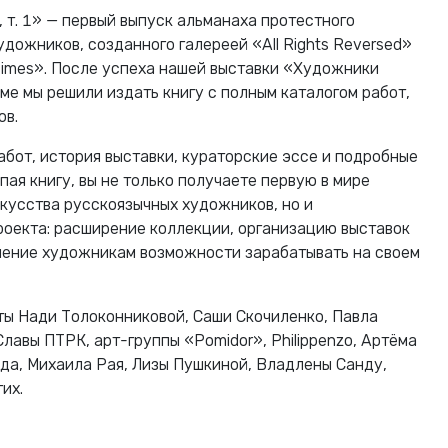
 т. 1» — первый выпуск альманаха протестного
дожников, созданного галереей «All Rights Reversed»
imes». После успеха нашей выставки «Художники
ме мы решили издать книгу с полным каталогом работ,
ов.
абот, история выставки, кураторские эссе и подробные
ая книгу, вы не только получаете первую в мире
кусства русскоязычных художников, но и
оекта: расширение коллекции, организацию выставок
ление художникам возможности зарабатывать на своем
ты Нади Толоконниковой, Саши Скочиленко, Павла
Славы ПТРК, арт-группы «Pomidor», Philippenzo, Артёма
да, Михаила Рая, Лизы Пушкиной, Владлены Санду,
их.