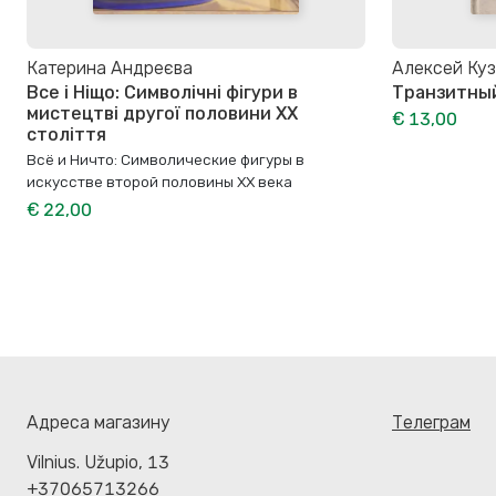
Катерина Андреєва
Алексей Ку
Все і Ніщо: Символічні фігури в
Транзитны
мистецтві другої половини XX
€ 13,00
століття
Всё и Ничто: Символические фигуры в
искусстве второй половины XX века
€ 22,00
Адреса магазину
Телеграм
Vilnius. Užupio, 13
+37065713266