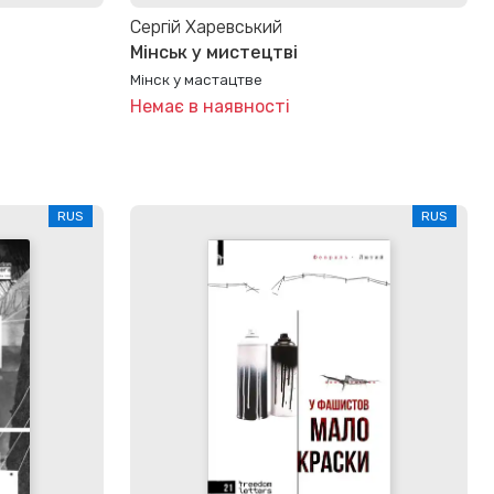
Сергій Харевський
Мінськ у мистецтві
Мінск у мастацтве
Немає в наявності
RUS
RUS