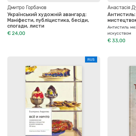
Дмитро Горбачов
Анастасія Д
Український художній авангард:
Антистиль: 
Маніфести, публіцистика, бесіди,
мистецтво
спогади, листи
Антистиль: м
€ 24,00
искусством
€ 33,00
RUS