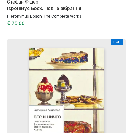
Стефан Фішер
Ієронімус Босх. Повне зібрання
Hieronymus Bosch. The Complete Works
€ 75,00
RUS