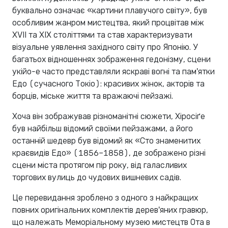
буквально означає «картини плавучого світу», був
особливим жанром мистецтва, який процвітав між
XVII та XIX століттями та став характеризувати
візуальне уявлення західного світу про Японію. У
багатьох відношеннях зображення гедонізму, сцени
укійо-е часто представляли яскраві вогні та пам'ятки
Едо (сучасного Токіо): красивих жінок, акторів та
борців, міське життя та вражаючі пейзажі.
Хоча він зображував різноманітні сюжети, Хіросіґе
був найбільш відомий своїми пейзажами, а його
останній шедевр був відомий як «Сто знаменитих
краєвидів Едо» (1856–1858), де зображено різні
сцени міста протягом пір року, від галасливих
торгових вулиць до чудових вишневих садів.
Це перевидання зроблено з одного з найкращих
повних оригінальних комплектів дерев'яних гравюр,
що належать Меморіальному музею мистецтв Ота в