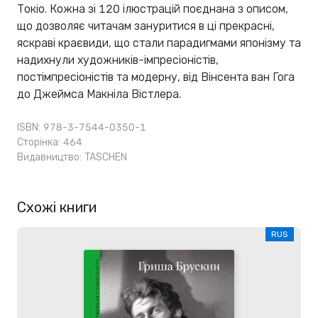
Токіо. Кожна зі 120 ілюстрацій поєднана з описом,
що дозволяє читачам зануритися в ці прекрасні,
яскраві краєвиди, що стали парадигмами японізму та
надихнули художників-імпресіоністів,
постімпресіоністів та модерну, від Вінсента ван Гога
до Джеймса Макніла Вістлера.
ISBN: 978-3-7544-0350-1
Сторінка: 464
Видавництво:
TASCHEN
Схожі книги
RUS