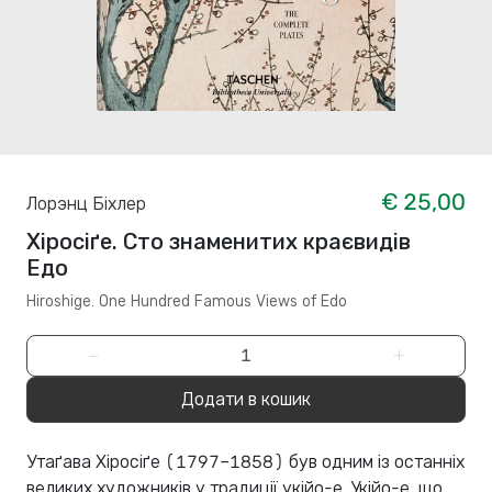
€ 25,00
Лорэнц Біхлер
Хіросіґе. Сто знаменитих краєвидів
Едо
Hiroshige. One Hundred Famous Views of Edo
−
+
Додати в кошик
Утаґава Хіросіґе (1797–1858) був одним із останніх
великих художників у традиції укійо-е. Укійо-е, що