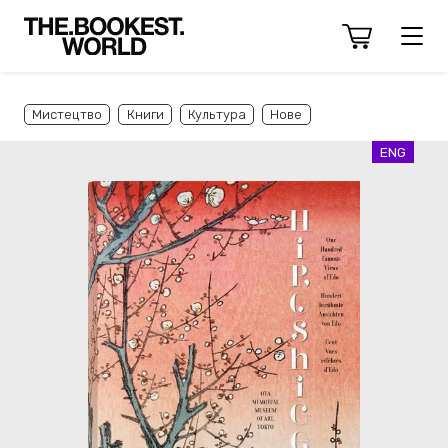
Мистецтво
Книги
Культура
Нове
ENG