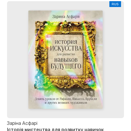
RUS
Заріна Асфарі
Історія мистецтва для розвитку навичок