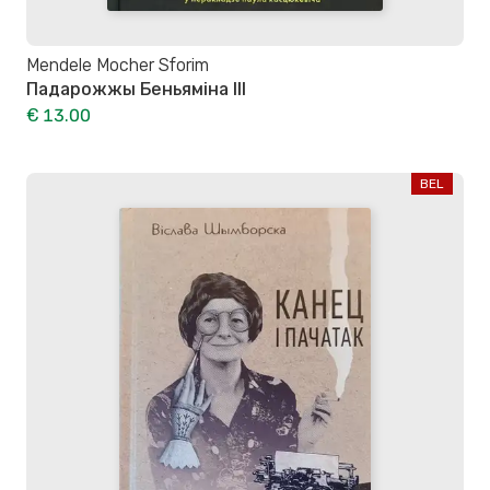
Mendele Mocher Sforim
Падарожжы Беньяміна ІІІ
€ 13.00
BEL