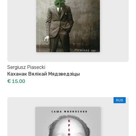
Sergiusz Piasecki
Каханак Вялікай Мядзведзіцы
€ 15.00
RUS