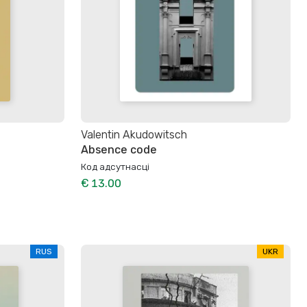
Valentin Akudowitsch
Absence code
Код адсутнасці
€ 13.00
RUS
UKR