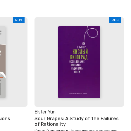
RUS
RUS
Elster Yun
sions
Sour Grapes: A Study of the Failures
of Rationality
Кислый виноград. Исследование провалов