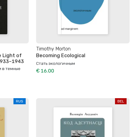
Timothy Morton
 Light of
Becoming Ecological
 1933–1943
Стать экологичным
и в темные
€ 16.00
RUS
BEL