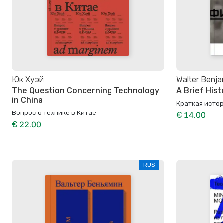
Юк Хуэй
Walter Benja
The Question Concerning Technology
A Brief His
in China
Краткая исто
Вопрос о технике в Китае
€ 14.00
€ 22.00
RUS