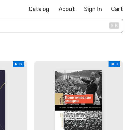
Catalog
About
Sign In
Cart
⌘
K
RUS
RUS