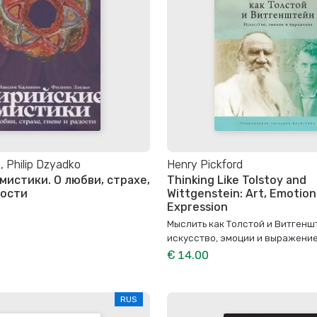
, Philip Dzyadko
Henry Pickford
мистики. О любви, страхе,
Thinking Like Tolstoy and
дости
Wittgenstein: Art, Emotion
Expression
Мыслить как Толстой и Витгенш
искусство, эмоции и выражени
€ 14.00
RUS