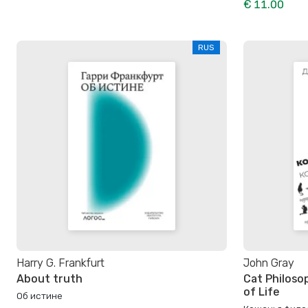
€ 11.00
RUS
Harry G. Frankfurt
John Gray
About truth
Cat Philoso
of Life
Об истине