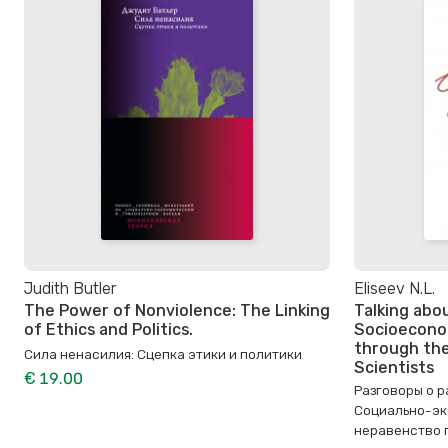
Judith Butler
Eliseev N.L.
The Power of Nonviolence: The Linking
Talking abou
of Ethics and Politics.
Socioeconom
through the
Сила ненасилия: Сцепка этики и политики
Scientists
€ 19.00
Разговоры о р
Социально-эк
неравенство 