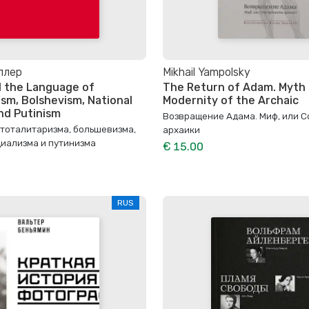
ллер
Mikhail Yampolsky
d the Language of
The Return of Adam. Myth 
ism, Bolshevism, National
Modernity of the Archaic
and Putinism
Возвращение Адама. Миф, или 
 тоталитаризма, большевизма,
архаики
иализма и путинизма
€ 15.00
RUS