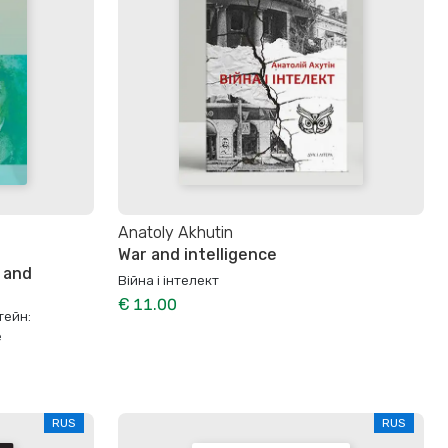
Anatoly Akhutin
War and intelligence
 and
Війна і інтелект
€ 11.00
тейн:
е
RUS
RUS