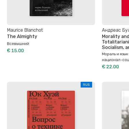
Maurice Blanchot
Андреас Бу
The Almighty
Morality an
Totalitarian
Всевышний
Socialism, 
€ 15.00
Мораль и язык
национал-соц
€ 22.00
RUS