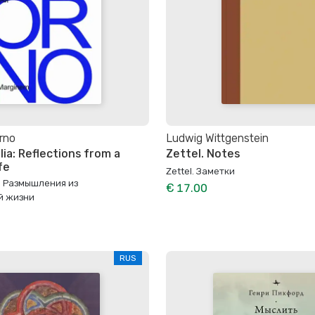
rno
Ludwig Wittgenstein
ia: Reflections from a
Zettel. Notes
fe
Zettel. Заметки
a. Размышления из
€ 17.00
й жизни
RUS