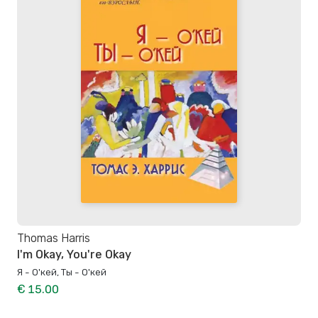
Thomas Harris
I'm Okay, You're Okay
Я - О'кей, Ты - О'кей
€ 15.00