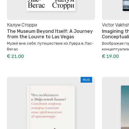
Калум Сторри
Victor Vakhs
The Museum Beyond Itself: A Journey
Imagining t
from the Louvre to Las Vegas
Conceptual
Музей вне себя: путешествие из Лувра в Лас-
Воображая го
Вегас
концептуализ
€ 21.00
€ 19.00
RUS