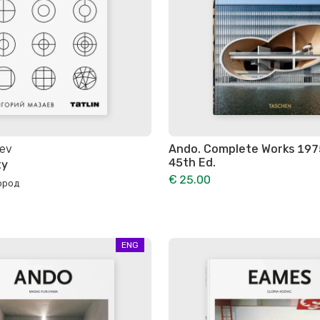
aev
Ando. Complete Works 197
45th Ed.
ty
€ 25.00
ород
ENG