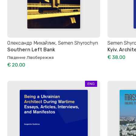
Олександр Михайлик, Semen Shyrochyn
Semen Shyr
Southern Left Bank
Kyiv. Archit
€ 38.00
Південне Лівобережжя
€ 20.00
ENG