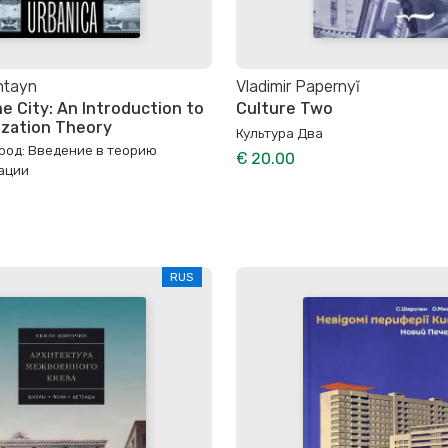
htayn
Vladimir Papernyĭ
he City: An Introduction to
Culture Two
ization Theory
Культура Два
род: Введение в теорию
€ 20.00
ации
RUS