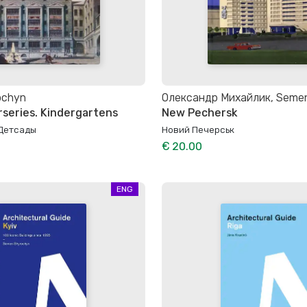
ochyn
Олександр Михайлик, Seme
rseries. Kindergartens
New Pechersk
 Детсады
Новий Печерськ
€ 20.00
ENG