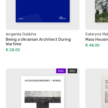
Ievgeniia Gubkina
Kateryna Mal
Being a Ukrainian Architect During
Mass Housin
Wartime
€ 48.00
€ 28.00
ENG
DEU