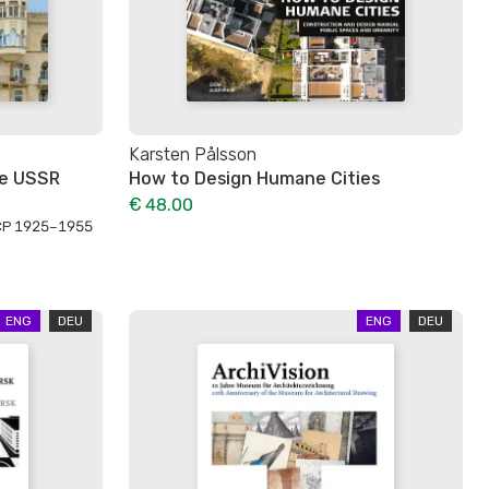
Karsten Pålsson
he USSR
How to Design Humane Cities
€ 48.00
СР 1925–1955
ENG
DEU
ENG
DEU