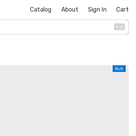
Catalog
About
Sign In
Cart
⌘
K
RUS