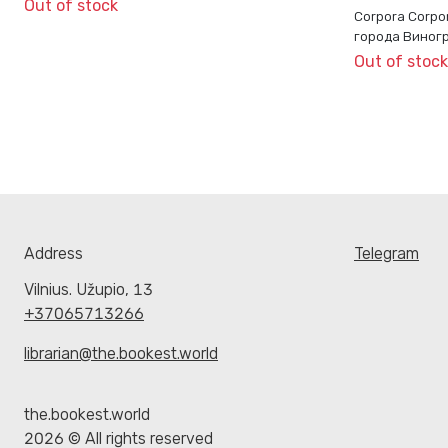
Out of stock
Corpora Corpo
города Виногр
Out of stock
Address
Telegram
Vilnius. Užupio, 13
+37065713266
librarian@the.bookest.world
the.bookest.world
2026 © All rights reserved