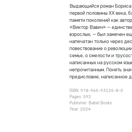
Выдающийся роман Бориса
первой половины XX века, б
памяти поколений как автор
«Виктор Вавич» — единств
взрослыx, — был замечен ещ
напечатан только через де
повествование о революции
семье, о смелости и трусос
написанныx на русском язык
непрочитанным. Понять зна
предисловие, написанное д
ISBN: 978-965-93125-8-0
Pages: 592
Publisher:
Babel Books
Year: 2024