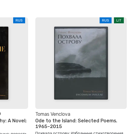
RUS
RUS
LIT
Ф
Tomas Venclova
y: A Novel;
Ode to the Island: Selected Poems.
1965–2015
Похвала острову: Избранные стихотворения.
вные: повесть