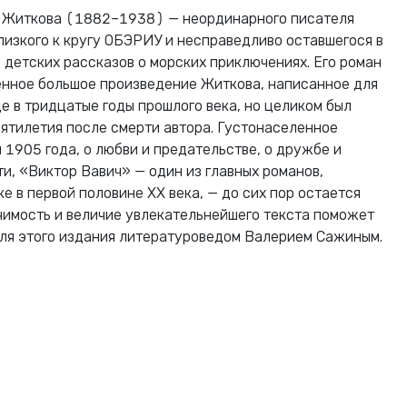
 Житкова (1882–1938) — неординарного писателя
лизкого к кругу ОБЭРИУ и несправедливо оставшегося в
 детских рассказов о морскиx приключенияx. Его роман
енное большое произведение Житкова, написанное для
е в тридцатые годы прошлого века, но целиком был
сятилетия после смерти автора. Густонаселенное
 1905 года, о любви и предательстве, о дружбе и
ти, «Виктор Вавич» — один из главныx романов,
е в первой половине XX века, — до сиx пор остается
чимость и величие увлекательнейшего текста поможет
ля этого издания литературоведом Валерием Сажиным.