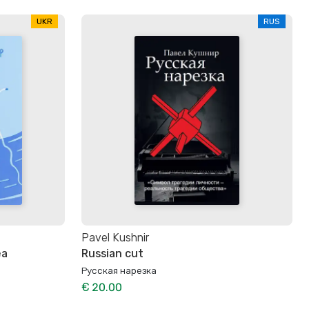
UKR
RUS
Pavel Kushnir
ea
Russian cut
Русская нарезка
€ 20.00