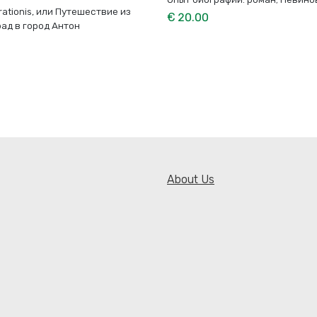
rationis, или Путешествие из
€ 20.00
ад в город Антон
About Us