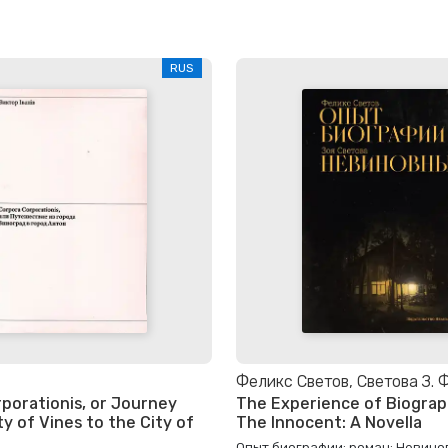
RUS
Феликс Светов, Светова З. 
porationis, or Journey
The Experience of Biograph
y of Vines to the City of
The Innocent: A Novella
Опыт биографии: роман; Невино