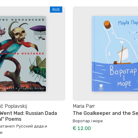
RUS
ič Poplavskij
Maria Parr
 Went Mad: Russian Dada
The Goalkeeper and the S
al" Poems
Воротар і море
атанел: Русский дада и
€ 12.00
мы