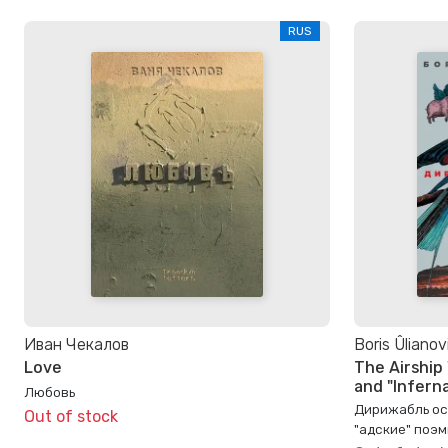
RUS
Иван Чекалов
Boris Ûlianov
Love
The Airship
and "Infern
Любовь
Дирижабль ос
Out of stock
"адские" поэ