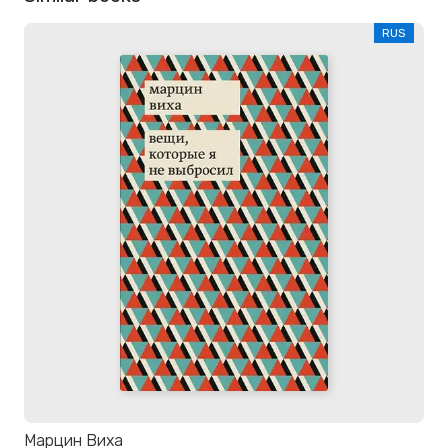
RUS
Марцин Виха