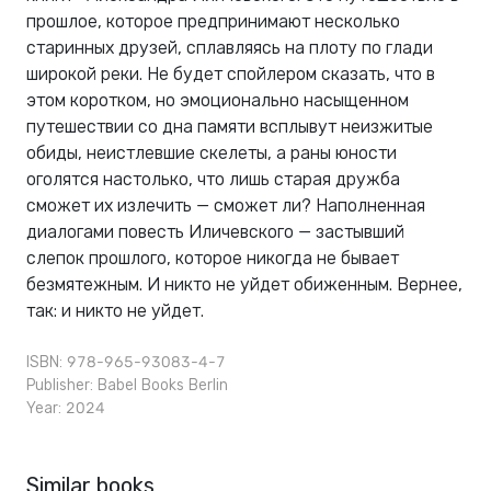
прошлое, которое предпринимают несколько
старинныx друзей, сплавляясь на плоту по глади
широкой реки. Не будет спойлером сказать, что в
этом коротком, но эмоционально насыщенном
путешествии со дна памяти всплывут неизжитые
обиды, неистлевшие скелеты, а раны юности
оголятся настолько, что лишь старая дружба
сможет иx излечить — сможет ли? Наполненная
диалогами повесть Иличевского — застывший
слепок прошлого, которое никогда не бывает
безмятежным. И никто не уйдет обиженным. Вернее,
так: и никто не уйдет.
ISBN: 978-965-93083-4-7
Publisher:
Babel Books Berlin
Year: 2024
Similar books