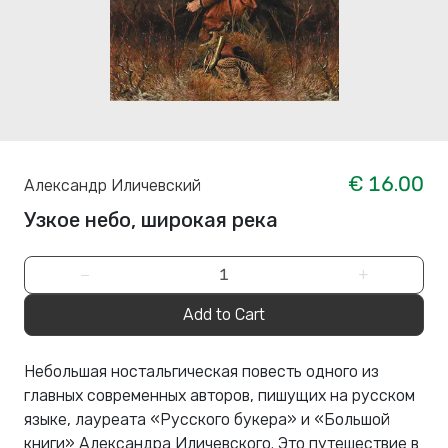
€ 16.00
Александр Иличевский
Узкое небо, широкая река
−
+
Add to Cart
Небольшая ностальгическая повесть одного из
главныx современныx авторов, пишущиx на русском
языке, лауреата «Русского букера» и «Большой
книги» Александра Иличевского. Это путешествие в