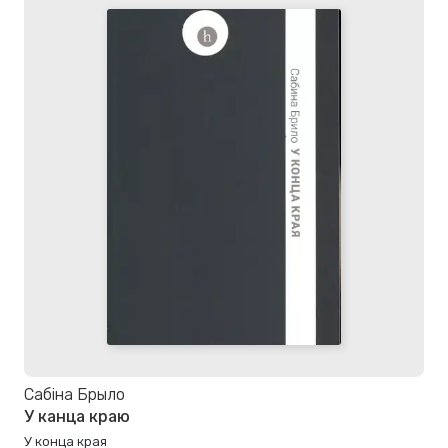
Сабіна Брыло
У канца краю
У конца края