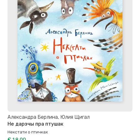
Александра Берлина, Юлия Щигал
Не дарэчы пра птушак
Некстати о птичках
€ 18.00