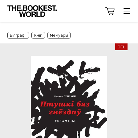
Біяграфіі
Кнігі
Мемуары
BEL