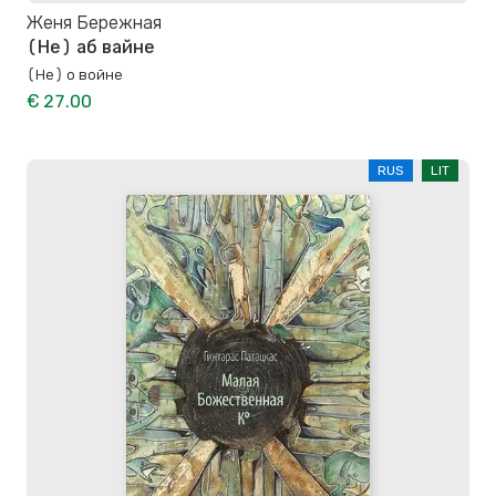
Женя Бережная
(Не) аб вайне
(Не) о войне
€ 27.00
RUS
LIT