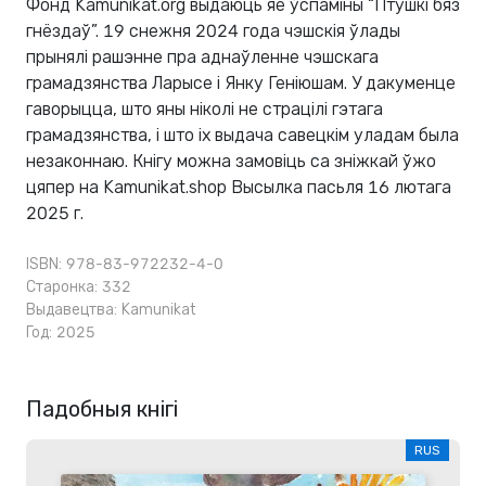
Фонд Kamunikat.org выдаюць яе ўспаміны “Птушкі бяз
гнёздаў”. 19 снежня 2024 года чэшскія ўлады
прынялі рашэнне пра аднаўленне чэшскага
грамадзянства Ларысе і Янку Геніюшам. У дакуменце
гаворыцца, што яны ніколі не страцілі гэтага
грамадзянства, і што іх выдача савецкім уладам была
незаконнаю. Кнігу можна замовіць са зніжкай ўжо
цяпер на Kamunikat.shop Высылка пасьля 16 лютага
2025 г.
ISBN: 978-83-972232-4-0
Старонка: 332
Выдавецтва:
Kamunikat
Год: 2025
Падобныя кнігі
RUS