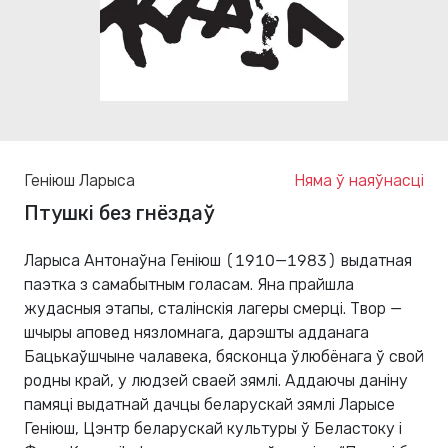
Геніюш Ларыса
Няма ў наяўнасці
Птушкі без гнёздаў
Ларыса Антонаўна Геніюш (1910—1983) выдатная
паэтка з самабытным голасам. Яна прайшла
жудасныя этапы, сталінскія лагеры смерці. Твор —
шчыры аповед нязломнага, дарэшты адданага
Бацькаўшчыне чалавека, бясконца ўлюбёнага ў свой
родны край, у людзей сваей зямлі. Аддаючы даніну
памяці выдатнай дачцы беларускай зямлі Ларысе
Геніюш, Цэнтр беларускай культуры ў Беластоку і