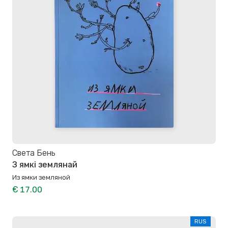
Света Бень
З ямкі землянай
Из ямки земляной
€ 17.00
RUS