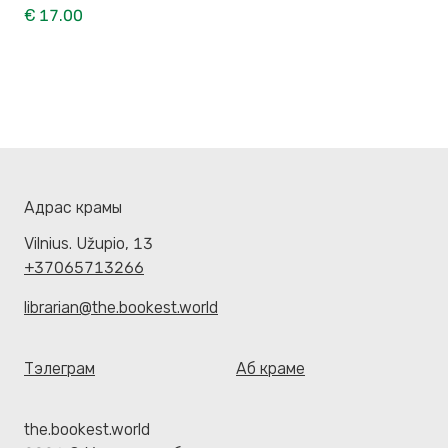
€ 17.00
Адрас крамы
Vilnius. Užupio, 13
+37065713266
librarian@the.bookest.world
Тэлеграм
Аб краме
the.bookest.world