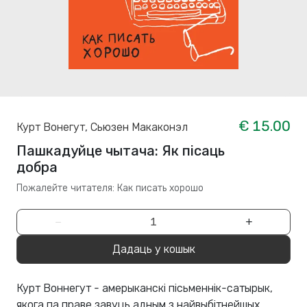
€ 15.00
Курт Вонегут
,
Сьюзен Макаконэл
Пашкадуйце чытача: Як пісаць
добра
Пожалейте читателя: Как писать хорошо
−
+
Дадаць у кошык
Курт Воннегут - амерыканскі пісьменнік-сатырык,
якога па праве завуць адным з найвыбітнейшых