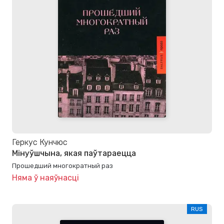
Геркус Кунчюс
Мінуўшчына, якая паўтараецца
Прошедший многократный раз
Няма ў наяўнасці
RUS