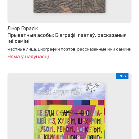
Лінор Горалік
Прыватныя асобы: Біяграфіі паэтаў, расказаныя
імі самімі
Частные лица: Биографии поэтов, рассказанные ими самими
Няма ў наяўнасці
RUS