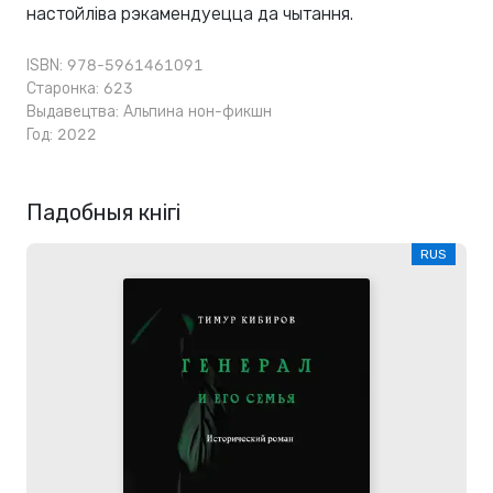
настойліва рэкамендуецца да чытання.
ISBN: 978-5961461091
Старонка: 623
Выдавецтва:
Альпина нон-фикшн
Год: 2022
Падобныя кнігі
RUS