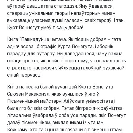
аўтараў дваццатага стагоддзя. Яму ўдавалася
ствараць унікальныя творы і непаўторным чынам
выказваць уласныя думкі галасамі сваіх герояў. І так,
Курт Воннегут умеў пісаць добра!
Кніга “Пашкадуйце чытача. Як пісаць добра» – гэта
адначасова і біяграфія Курта Вонегута, і зборнік
парадаў для аўтараў. Вы даведаецеся, чаму важна
пісаць проста, як знайсці сваю тэму, як пераадолець
страх і што насамрэч з'яўляецца галоўнай рухаючай
сілай творчасці.
Кніга напісана былой вучаніцай Курта Вонегута
Сьюзен Макаконэл, якая вучылася ў яго ў
Пісьменніцкай майстэрні Аёўскага універсітэта і
была яго блізкім сябрам. Гэтая біяграфія-кіраўніцтва
літаральна ўвабрала ў сябе ўсе парады, якія Вонегут
даваў пісьменнікам, выкладчыкам і чытачам.
Кожнаму, хто так ці інакш звязаны з пісьменніцтвам,