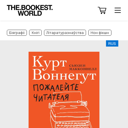
Біяграфіі
Кнігі
Літаратуразнаўства
Нон фікшн
RUS