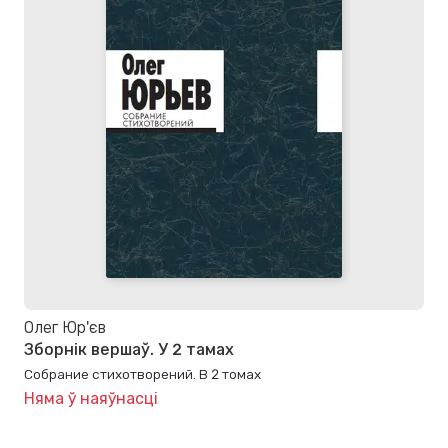
Олег Юр'єв
Зборнік вершаў. У 2 тамах
Собрание стихотворений. В 2 томах
Няма ў наяўнасці