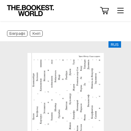
Біяграфіі
Кнігі
RUS