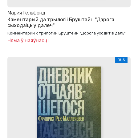
Мария Гельфонд
Каментарый да трылогіі Бруштэйн "Дарога
сыходзіць у далеч"
Комментарий к трилогии Бруштейн "Дорога уходит в даль"
Няма ў наяўнасці
RUS