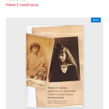
Няма ў наяўнасці
RUS