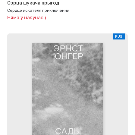
Сэрца шукача прыгод
Сердце искателя приключений
Няма ў наяўнасці
RUS