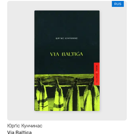
RUS
Юрґіс Кунчинас
Via Baltica