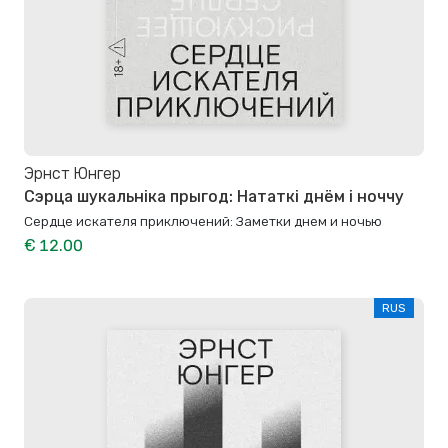
Эрнст Юнгер
Сэрца шукальніка прыгод: Нататкі днём і ноччу
Сердце искателя приключений: Заметки днем и ночью
€ 12.00
RUS