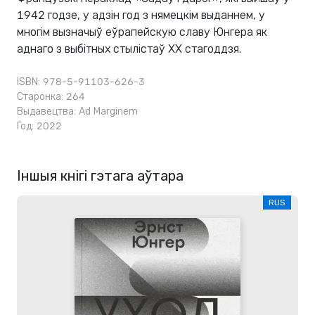
1942 годзе, у адзін год з нямецкім выданнем, у
многім вызначыў еўрапейскую славу Юнгера як
аднаго з выбітных стылістаў XX стагоддзя.
ISBN: 978-5-91103-626-3
Старонка: 264
Выдавецтва:
Ad Marginem
Год: 2022
Іншыя кнігі гэтага аўтара
RUS