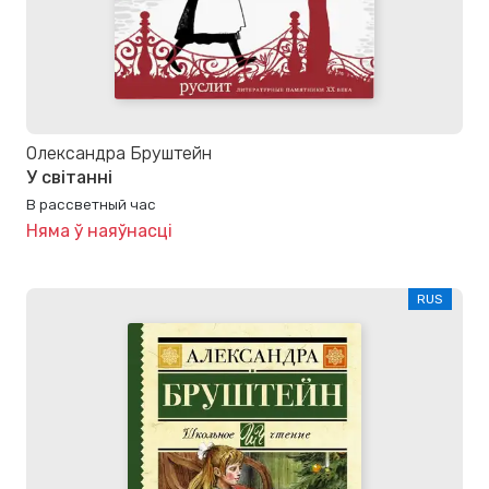
Олександра Бруштейн
У світанні
В рассветный час
Няма ў наяўнасці
RUS