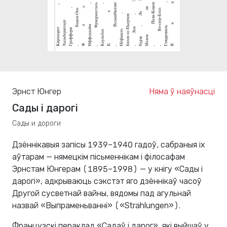
Эрнст Юнгер
Няма ў наяўнасці
Сады і дарогі
Сады и дороги
Дзённікавыя запісы 1939–1940 гадоў, сабраныя іх
аўтарам — нямецкім пісьменнікам і філосафам
Эрнстам Юнгерам (1895–1998) — у кнігу «Сады і
дарогі», адкрываюць сэкстэт яго дзённікаў часоў
Другой сусветнай вайны, вядомы пад агульнай
назвай «Выпраменьванні» («Strahlungen»).
Французскі пераклад «Садаў і дарог», які выйшаў у