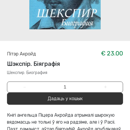
€ 23.00
Пітэр Акройд
Шэкспір. Біяграфія
Шекспир. Биография
−
+
Дадаць у кошык
Кнігі ангельца Піцера Акройда атрымалі шырокую
вядомасць не толькі ў яго на радзіме, але і ў Расіі.
Паэт, раманіст, аўтар біяграфій, Акройд апублікаваў