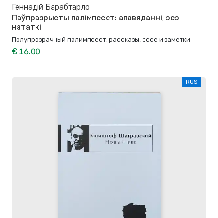
Геннадій Барабтарло
Паўпразрысты палімпсест: апавяданні, эсэ і
нататкі
Полупрозрачный палимпсест: рассказы, эссе и заметки
€ 16.00
RUS