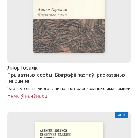
Лінор Горалік
Прыватныя асобы: Біяграфіі паэтаў, расказаныя
імі самімі
Частные лица: Биографии поэтов, рассказанные ими самими
Няма ў наяўнасці
RUS