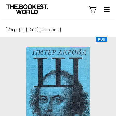
Біяграфіі
Кнігі
Нон фікшн
RUS