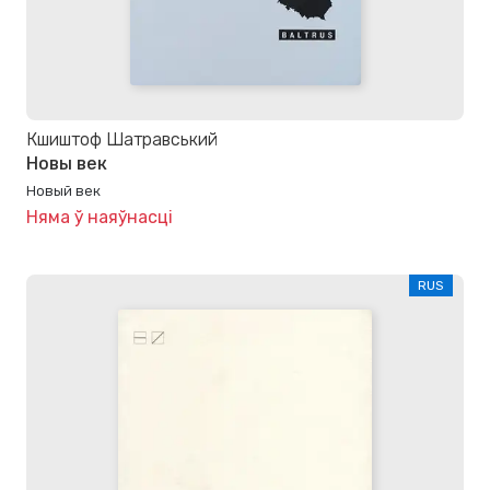
Кшиштоф Шатравський
Новы век
Новый век
Няма ў наяўнасці
RUS