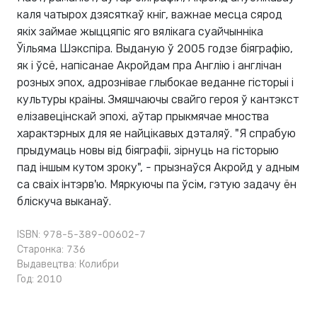
каля чатырох дзясяткаў кніг, важнае месца сярод
якіх займае жыццяпіс яго вялікага суайчынніка
Ўільяма Шэкспіра. Выданую ў 2005 годзе біяграфію,
як і ўсё, напісанае Акройдам пра Англію і англічан
розных эпох, адрознівае глыбокае веданне гісторыі і
культуры краіны. Змяшчаючы свайго героя ў кантэкст
елізавецінскай эпохі, аўтар прыкмячае мноства
характэрных для яе найцікавых дэталяў. "Я спрабую
прыдумаць новы від біяграфіі, зірнуць на гісторыю
пад іншым кутом зроку", - прызнаўся Акройд у адным
са сваіх інтэрв'ю. Мяркуючы па ўсім, гэтую задачу ён
бліскуча выканаў.
ISBN: 978-5-389-00602-7
Старонка: 736
Выдавецтва:
Колибри
Год: 2010