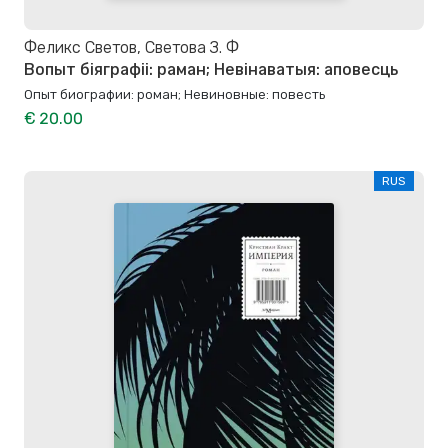
Феликс Светов, Светова З. Ф
Вопыт біяграфіі: раман; Невінаватыя: аповесць
Опыт биографии: роман; Невиновные: повесть
€ 20.00
RUS