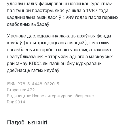
ўдзельнічалі ў фарміраванні новай канкурэнтнай
палітычнай прасторы, якая ўзнікла з 1987 года і
кардынальна змянілася ў 1989 годзе пасля першых
свабодных выбараў.
У аснове даследавання ляжаць архіўныя фонды
клубаў (каля трыццаці арганізацый), шматлікія
паглыбленыя інтэрв'ю з іх актывістамі, а таксама
неапублікаваныя матэрыялы аднаго з маскоўскіх
райкамаў КПСС, які павінен быў курыраваць
дзейнасць гэтых клубаў.
ISBN: 978-5-4448-0220-5
Старонка: 472
Выдавецтва:
Новое литературное обозрение
Год: 2014
Падобныя кнігі