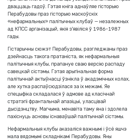
дваццаць гадоў. Гэтая кніга аднаўляе гісторыю
Перабудовы праз гісторыю маскоўскіх
«нефармальных» палітычных клубаў — незалежных
ад КПСС арганізацый, якія з'явіліся ў 1986-1987
гады.
Гістарычны сюжэт Перабудовы, разгледжаны праз
дзейнасць такога пратаніста, як нефармальныя
палітычныя клубы, прапануе сваю версію распаду
савецкай сістэмы. Гэтая арыгінальная форма
палітычнай актыўнасці ўзнікла ў акадэмічных колах,
але хутка распаўсюдзілася за іх межамі. Яе
спецыфіка складалася ў адмове ад класічнай
стратэгіі франтальнай апазіцыі, уласцівай
дысідэнцтву. Магчыма, менавіта таму яна і здолела
пахіснуць асновы існаваўшай палітычнай сістэмы.
Нефармальныя клубы аказаліся важнымі і ўсё яшчэ
мала вядомымі складнікамі Перабудовы. Яны