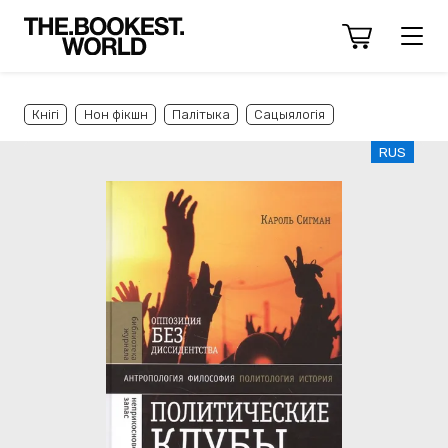
Кнігі
Нон фікшн
Палітыка
Сацыялогія
RUS