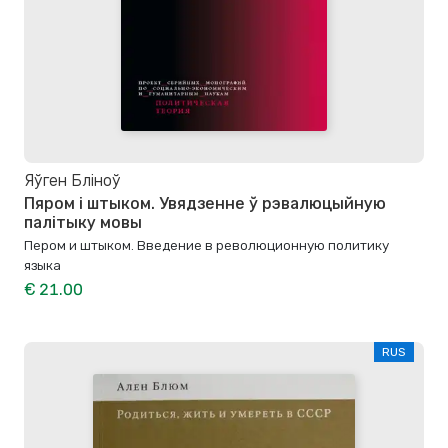
Яўген Бліноў
Пяром і штыком. Увядзенне ў рэвалюцыйную
палітыку мовы
Пером и штыком. Bведение в революционную политику
языка
€ 21.00
RUS