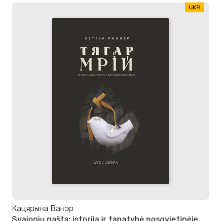
UKR
Кацярына Ванэр
Svajonių našta: istorija ir tapatybė posovietinėje