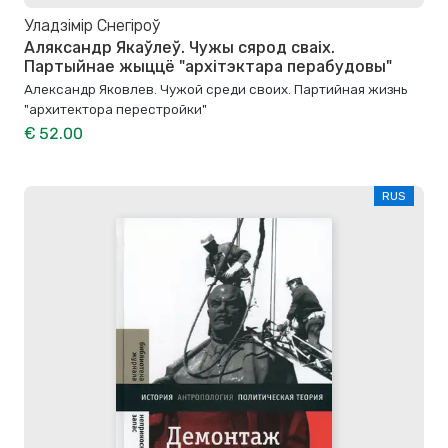
Уладзімір Снегіроў
Аляксандр Якаўлеў. Чужы сярод сваіх.
Партыйнае жыццё "архітэктара перабудовы"
Александр Яковлев. Чужой среди своих. Партийная жизнь
"архитектора перестройки"
€ 52.00
RUS