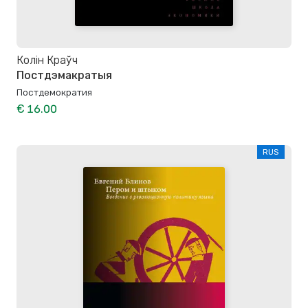
Колін Краўч
Постдэмакратыя
Постдемократия
€ 16.00
RUS