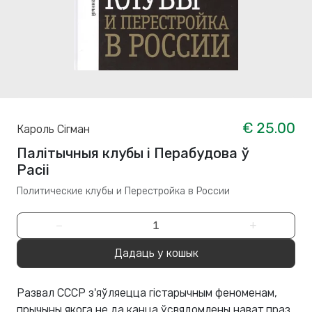
€ 25.00
Кароль Сігман
Палітычныя клубы і Перабудова ў
Расіі
Политические клубы и Перестройка в России
−
+
Дадаць у кошык
Развал СССР з'яўляецца гістарычным феноменам,
прычыны якога не да канца ўсвядомлены нават праз