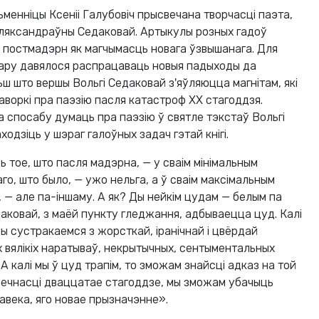
сьменніцы Ксеніі Галубовіч прысвечана творчасці паэта,
 Аляксандраўны Седаковай. Артыкулы розных гадоў
 постмадэрн як магчымасць новага ўзвышанага. Для
тару давялося распрацаваць новыя падыходы да
ьш што вершы Вольгі Седаковай з'яўляюцца магнітам, які
воркі пра паэзію пасля катастроф ХХ стагоддзя.
 спосабу думаць пра паэзію ў святле тэкстаў Вольгі
одзіць у шэраг галоўных задач гэтай кнігі.
 тое, што пасля мадэрна, — у сваім мінімальным
аго, што было, — ужо нельга, а ў сваім максімальным
, — але па-іншаму. А як? Ды нейкім цудам — белым па
даковай, з маёй пункту гледжання, адбываецца цуд. Калі
ы сустракаемся з жорсткай, іранічнай і цвёрдай
 вялікіх наратываў, некрытычных, сентыментальных
 А калі мы ў цуд трапім, то зможам знайсці адказ на той
лавечнасці дваццатае стагоддзе, мы зможам убачыць
века, яго новае прызначэнне».