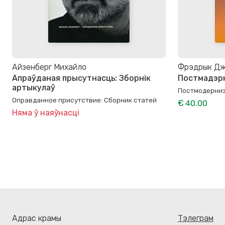
Айзенберг Михайло
Фрэдрык Дж
Апраўданая прысутнасць: Зборнік
Постмадэр
артыкулаў
Постмодерни
Оправданное присутствие: Сборник статей
€ 40.00
Няма ў наяўнасці
Адрас крамы
Тэлеграм