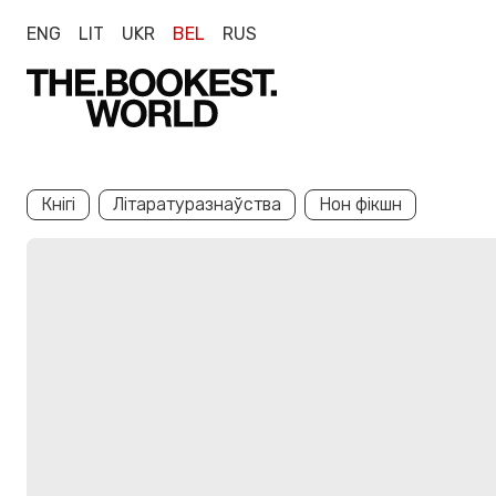
ENG
LIT
UKR
BEL
RUS
Кнігі
Літаратуразнаўства
Нон фікшн