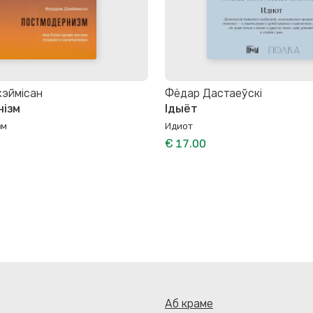
эймісан
Фёдар Дастаеўскі
нізм
Ідыёт
зм
Идиот
€ 17.00
Аб краме