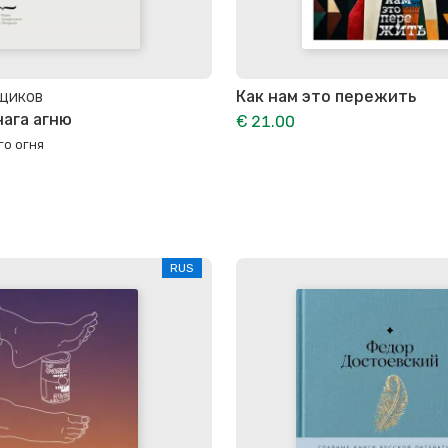
рщиков
Как нам это пережить
нага агню
€ 21.00
го огня
RUS