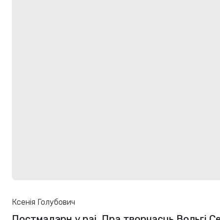
Ксенія Голубович
Постмадэрн у раі. Пра творчасць Вольгі 