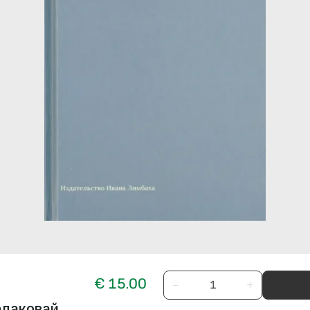
€ 15.00
−
+
Седаковай