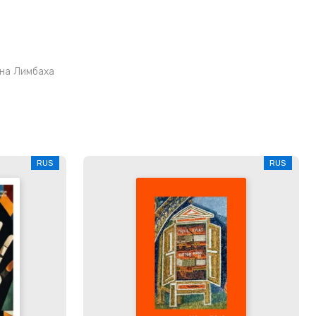
на Лимбаха
RUS
RUS