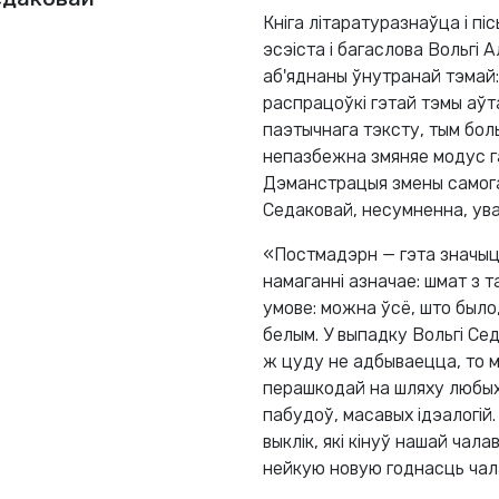
Кніга літаратуразнаўца і пі
эсэіста і багаслова Вольгі
аб'яднаны ўнутранай тэмай:
распрацоўкі гэтай тэмы аў
паэтычнага тэксту, тым бол
непазбежна змяняе модус га
Дэманстрацыя змены самога
Седаковай, несумненна, увах
«Постмадэрн — гэта значыць
намаганні азначае: шмат з т
умове: можна ўсё, што было
белым. У выпадку Вольгі Се
ж цуду не адбываецца, то м
перашкодай на шляху любых
пабудоў, масавых ідэалогій.
выклік, які кінуў нашай ча
нейкую новую годнасць чала