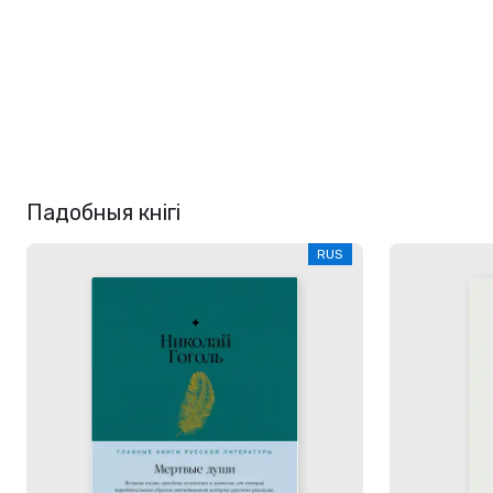
Падобныя кнігі
RUS