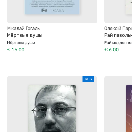
Мікалай Гогаль
Олексій Па
Мёртвыя душы
Рай паволь
Мёртвые души
Рай медленно
€ 16.00
€ 6.00
RUS