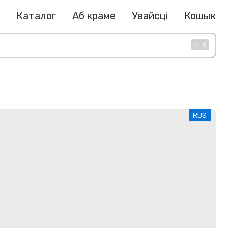
Каталог
Аб краме
Увайсці
Кошык
⌘
K
RUS