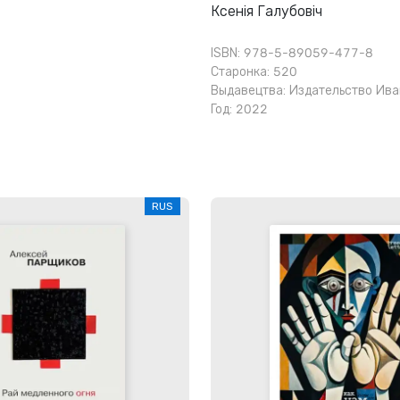
Ксенія Галубовіч
ISBN: 978-5-89059-477-8
Старонка: 520
Выдавецтва:
Издательство Ива
Год: 2022
RUS