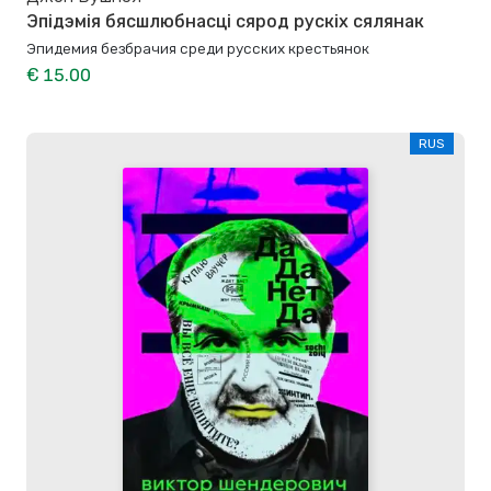
Эпідэмія бясшлюбнасці сярод рускіх сялянак
Эпидемия безбрачия среди русских крестьянок
€ 15.00
RUS