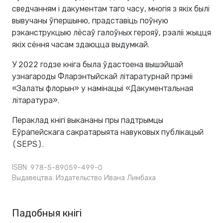
сведчанням і дакументам таго часу, многія з якіх былі
вывучаны ўпершыню, прадставіць поўную
рэканструкцыю лёсаў галоўных герояў, рэаліі жыцця
якіх сёння часам здаюцца выдумкай.
У 2022 годзе кніга была ўдастоена вышэйшай
узнагароды Фларэнтыйскай літаратурнай прэміі
«Залаты флорын» у намінацыі «Дакументальная
літаратура».
Пераклад кнігі выкананы пры падтрымцы
Еўрапейскага сакратарыята навуковых публікацый
(SEPS).
ISBN: 978-5-89059-499-0
Выдавецтва:
Издательство Ивана Лимбаха
Падобныя кнігі