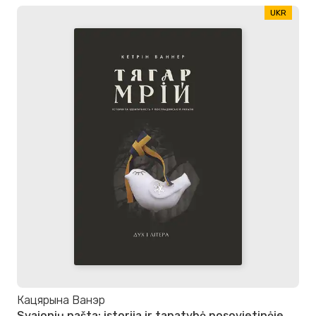
UKR
Кацярына Ванэр
Svajonių našta: istorija ir tapatybė posovietinėje