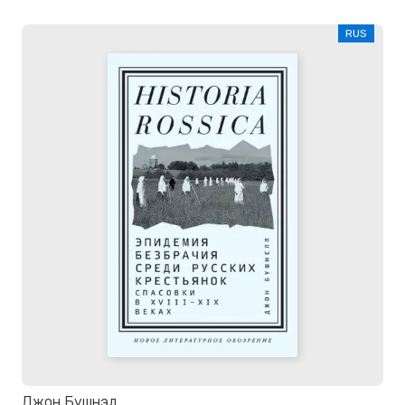
RUS
Джон Бушнэл