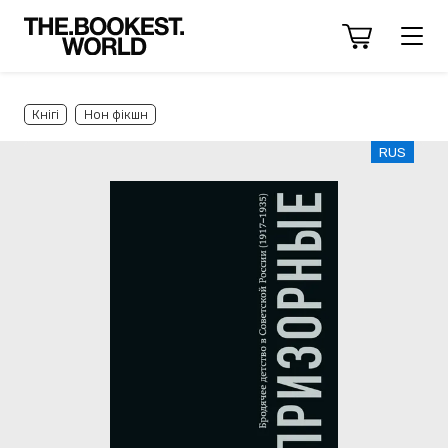
Кнігі
Нон фікшн
RUS