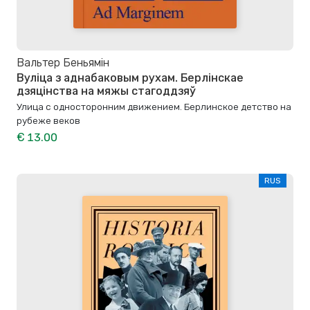
Вальтер Беньямін
Вуліца з аднабаковым рухам. Берлінскае
дзяцінства на мяжы стагоддзяў
Улица с односторонним движением. Берлинское детство на
рубеже веков
€ 13.00
RUS