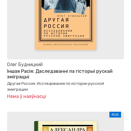
Олег Будницкий
Іншая Расія: Даследаванні па гісторыі рускай
эміграцыі
Другая Россия: Исследования по истории русской
эмиграции
Няма ў наяўнасці
RUS