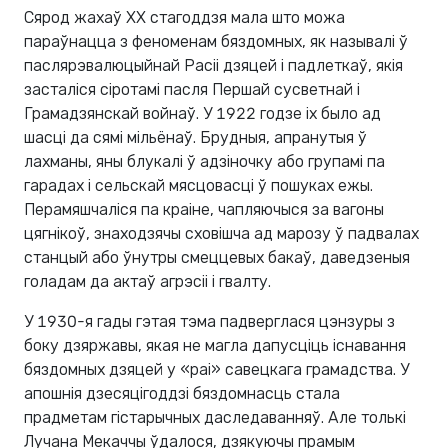
Сярод жахаў ХХ стагоддзя мала што можа
параўнацца з феноменам бяздомных, як называлі ў
паслярэвалюцыйнай Расіі дзяцей і падлеткаў, якія
засталіся сіротамі пасля Першай сусветнай і
Грамадзянскай войнаў. У 1922 годзе іх было ад
шасці да сямі мільёнаў. Брудныя, апранутыя ў
лахманы, яны блукалі ў адзіночку або групамі па
гарадах і сельскай мясцовасці ў пошуках ежы.
Перамяшчаліся па краіне, чапляючыся за вагоны
цягнікоў, знаходзячы сховішча ад марозу ў падвалах
станцый або ўнутры смеццевых бакаў, даведзеныя
голадам да актаў агрэсіі і гвалту.
У 1930-я гады гэтая тэма падверглася цэнзуры з
боку дзяржавы, якая не магла дапусціць існавання
бяздомных дзяцей у «раі» савецкага грамадства. У
апошнія дзесяцігоддзі бяздомнасць стала
прадметам гістарычных даследаванняў. Але толькі
Лучана Мекаччы ўдалося, дзякуючы прамым