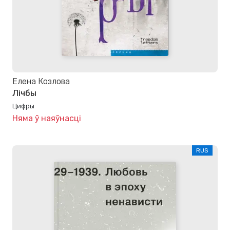
Елена Козлова
Лічбы
Цифры
Няма ў наяўнасці
RUS