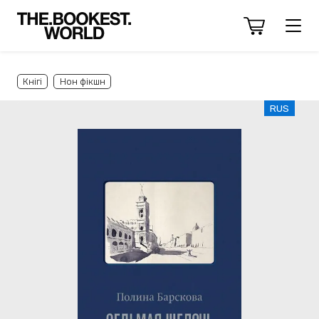
Кнігі
Нон фікшн
RUS