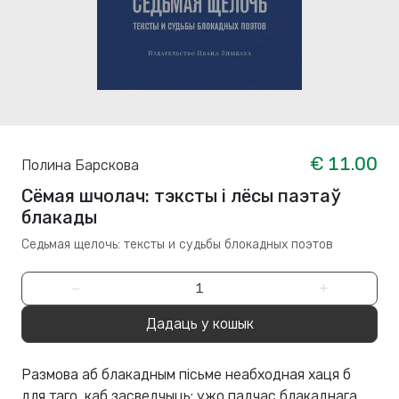
€ 11.00
Полина Барскова
Сёмая шчолач: тэксты і лёсы паэтаў
блакады
Седьмая щелочь: тексты и судьбы блокадных поэтов
−
+
Дадаць у кошык
Размова аб блакадным пісьме неабходная хаця б
для таго, каб засведчыць: ужо падчас блакаднага