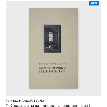
RUS
Геннадій Барабтарло
Паўпразрысты палімпсест: апавяданні, эсэ і