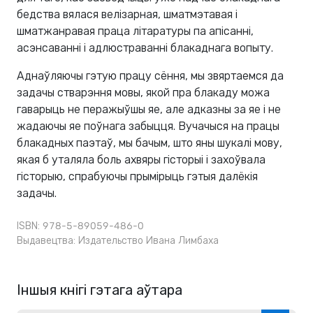
бедства вялася велізарная, шматмэтавая і
шматжанравая праца літаратуры па апісанні,
асэнсаванні і адлюстраванні блакаднага вопыту.
Аднаўляючы гэтую працу сёння, мы звяртаемся да
задачы стварэння мовы, якой пра блакаду можа
гаварыць не перажыўшы яе, але адказны за яе і не
жадаючы яе поўнага забыцця. Вучачыся на працы
блакадных паэтаў, мы бачым, што яны шукалі мову,
якая б уталяла боль ахвяры гісторыі і захоўвала
гісторыю, спрабуючы прымірыць гэтыя далёкія
задачы.
ISBN: 978-5-89059-486-0
Выдавецтва:
Издательство Ивана Лимбаха
Іншыя кнігі гэтага аўтара