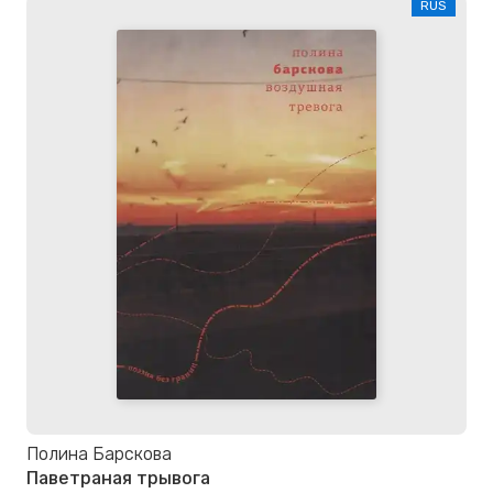
RUS
Полина Барскова
Паветраная трывога