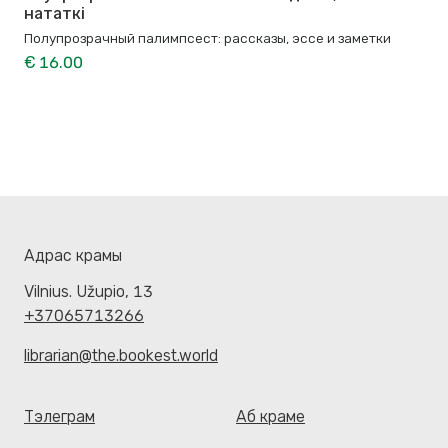
нататкі
Полупрозрачный палимпсест: рассказы, эссе и заметки
€ 16.00
Адрас крамы
Vilnius. Užupio, 13
+37065713266
librarian@the.bookest.world
Тэлеграм
Аб краме