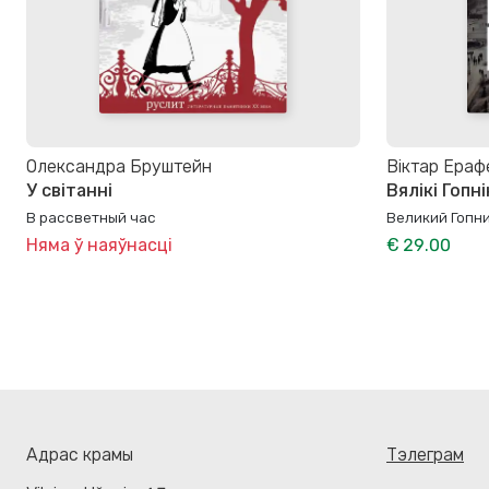
Олександра Бруштейн
Віктар Ераф
У світанні
Вялікі Гопні
В рассветный час
Великий Гопн
Няма ў наяўнасці
€ 29.00
Адрас крамы
Тэлеграм