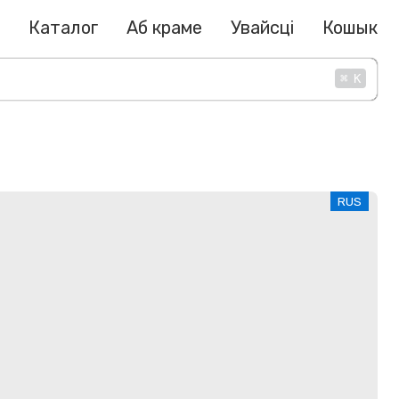
Каталог
Аб краме
Увайсці
Кошык
⌘
K
RUS