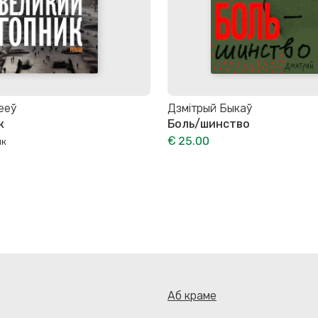
ееў
Дзмітрый Быкаў
к
Боль/шинство
€ 25.00
ик
Аб краме