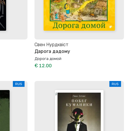
Свен Нурдквіст
Дарога дадому
Дорога домой
€ 12.00
RUS
RUS