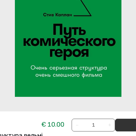
€ 10.00
−
+
руктура вельмі