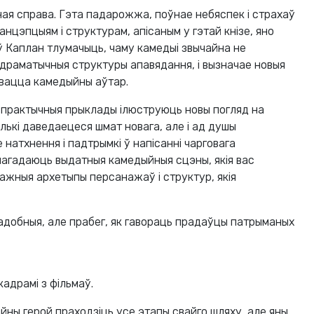
ная справа. Гэта падарожжа, поўнае небяспек і страхаў
анцэпцыям і структурам, апісаным у гэтай кнізе, яно
ў Каплан тлумачыць, чаму камедыі звычайна не
драматычныя структуры апавядання, і вызначае новыя
івацца камедыйны аўтар.
практычныя прыклады ілюструюць новы погляд на
лькі даведаецеся шмат новага, але і ад душы
 натхнення і падтрымкі ў напісанні чарговага
нагадаюць выдатныя камедыйныя сцэны, якія вас
важныя архетыпы персанажаў і структур, якія
адобныя, але прабег, як гавораць прадаўцы патрыманых
адрамі з фільмаў.
йны герой праходзіць усе этапы свайго шляху, але яны