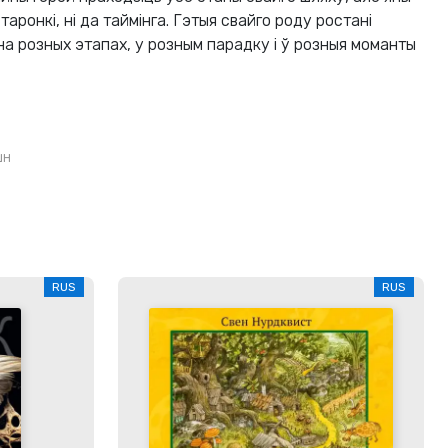
таронкі, ні да таймінга. Гэтыя свайго роду ростані
а розных этапах, у розным парадку і ў розныя моманты
шн
RUS
RUS