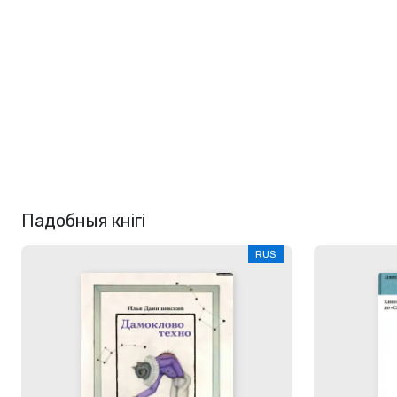
Падобныя кнігі
RUS