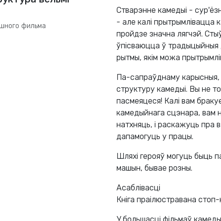
Стварэнне камедыі - сур'ёз
- але калі прытрымлівацца к
ешного фильма
пройдзе значна лягчэй. Сты
ўпісваюцца ў традыцыйныя 
рытмы, якім можа прытрымл
Па-сапраўднаму карысныя, 
структуру камедыі. Вы не то
пасмеяцеся! Калі вам бракуе
камедыйнага сцэнара, вам 
натхняць, і раскажуць пра 
дапамогуць у працы.
Шляхі герояў могуць быць п
машын, бывае розны.
Асаблівасці
Кніга праілюстравана стоп-к
У большасці фільмаў камеды