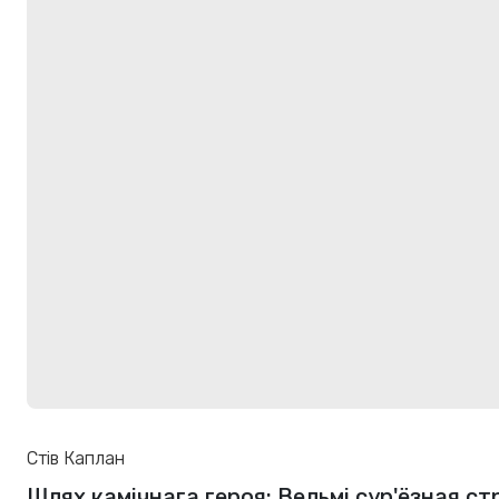
Стів Каплан
Шлях камічнага героя: Вельмі сур'ёзная ст