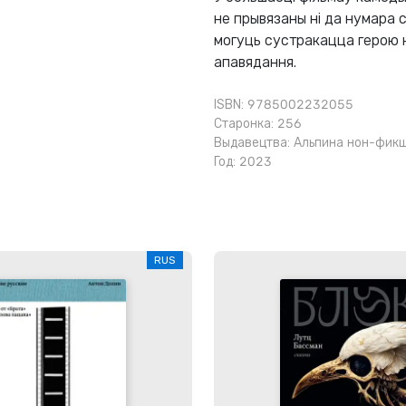
не прывязаны ні да нумара с
могуць сустракацца герою н
апавядання.
ISBN: 9785002232055
Старонка: 256
Выдавецтва:
Альпина нон-фик
Год: 2023
RUS