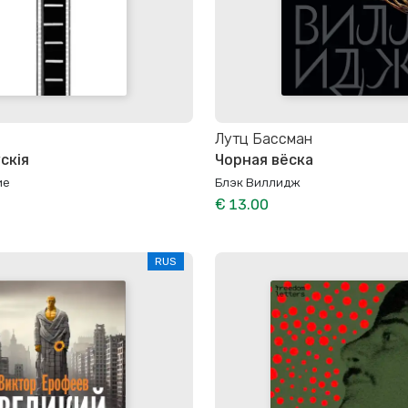
Лутц Бассман
скія
Чорная вёска
ие
Блэк Виллидж
€ 13.00
RUS