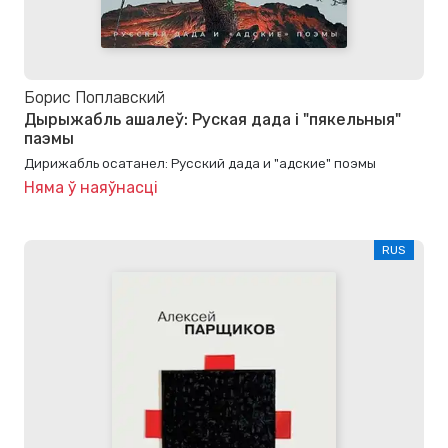
Борис Поплавский
Дырыжабль ашалеў: Руская дада і "пякельныя"
паэмы
Дирижабль осатанел: Русский дада и "адские" поэмы
Няма ў наяўнасці
RUS