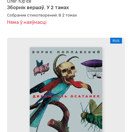
Олег Юр'єв
Зборнік вершаў. У 2 тамах
Собрание стихотворений. В 2 томах
Няма ў наяўнасці
RUS