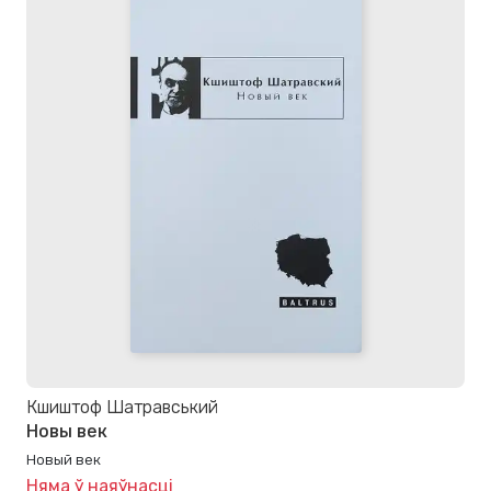
Кшиштоф Шатравський
Новы век
Новый век
Няма ў наяўнасці