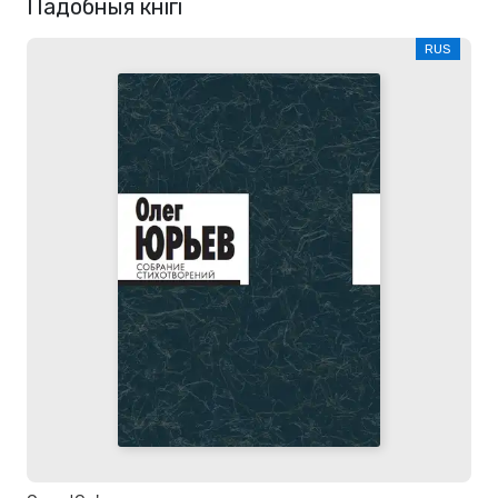
Падобныя кнігі
RUS