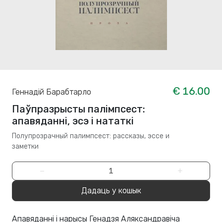
€ 16.00
Геннадій Барабтарло
Паўпразрысты палімпсест:
апавяданні, эсэ і нататкі
Полупрозрачный палимпсест: рассказы, эссе и
заметки
−
+
Дадаць у кошык
Апавяданні і нарысы Генадзя Аляксандравіча