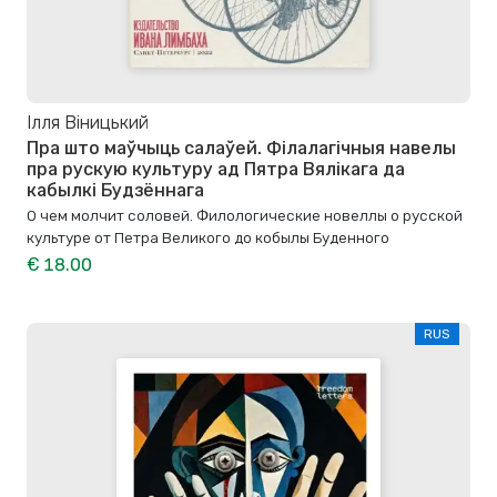
Ілля Віницький
Пра што маўчыць салаўей. Філалагічныя навелы
пра рускую культуру ад Пятра Вялікага да
кабылкі Будзённага
О чем молчит соловей. Филологические новеллы о русской
культуре от Петра Великого до кобылы Буденного
€ 18.00
RUS