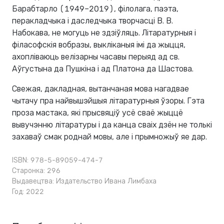
Барабтарло (1949–2019), філолага, паэта,
перакладчыка і даследчыка творчасці В. В.
Набокава, не могуць не здзіўляць. Літаратурныя і
філасофскія вобразы, выкліканыя імі да жыцця,
ахопліваюць велізарны часавы перыяд ад св.
Аўгустына да Пушкіна і ад Платона да Шастова.
Свежая, дакладная, вытанчаная мова нагадвае
чытачу пра найвышэйшыя літаратурныя ўзоры. Гэта
проза мастака, які прысвяціў усё сваё жыццё
вывучэнню літаратуры і да канца сваіх дзён не толькі
захаваў смак роднай мовы, але і прымножыў яе дар.
ISBN: 978-5-89059-474-7
Старонка: 296
Выдавецтва:
Издательство Ивана Лимбаха
Год: 2022