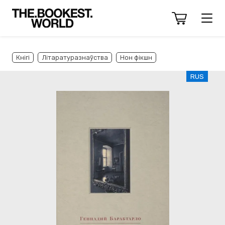
Кнігі
Літаратуразнаўства
Нон фікшн
RUS