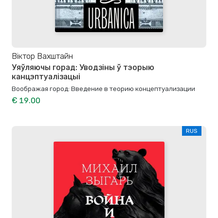
Віктор Вахштайн
Уяўляючы горад: Уводзіны ў тэорыю
канцэптуалізацыі
Воображая город: Введение в теорию концептуализации
€ 19.00
RUS