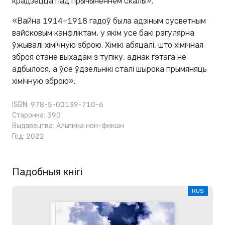
крадзецца пад прычыненнем скалы».
«Вайна 1914–1918 гадоў была адзіным сусветным
вайсковым канфліктам, у якім усе бакі рэгулярна
ўжывалі хімічную зброю. Хімікі абяцалі, што хімічная
зброя стане выхадам з тупіку, аднак гэтага не
адбылося, а ўсе ўдзельнікі сталі шырока прымяняць
хімічную зброю».
ISBN: 978-5-00139-710-6
Старонка: 390
Выдавецтва:
Альпина нон-фикшн
Год: 2022
Падобныя кнігі
RUS