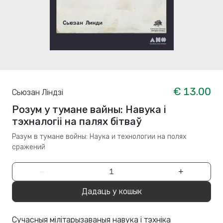
€ 13.00
Сьюзан Ліндзі
Розум у тумане вайны: Навука і
тэхналогіі на палях бітваў
Разум в тумане войны: Наука и технологии на полях
сражений
−
+
Дадаць у кошык
Сучасныя мілітарызаваныя навука і тэхніка