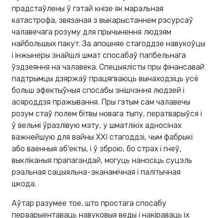
прадстаўлены ў гэтай кнізе як маральная
катастрофа, звязаная з выкарыстаннем рэсурсаў
чалавечага розуму для прычынення людзям
найбольшых пакут. За апошняе стагоддзе навукоўцы
і інжынеры знайшлі шмат спосабаў пагібельнага
ўздзеяння на чалавека. Спецыялісты пры фінансавай
падтрымцы дзяржаў працягваюць вынаходзіць усё
больш эфектыўныя спосабы знішчэння людзей і
асяроддзя пражывання. Пры гэтым сам чалавечы
розум стаў полем бітвы новага тыпу, ператварыўся і
ў вельмі ўразлівую мэту, у шматлікіх адносінах
важнейшую для вайны XXI стагоддзі, чым фабрыкі
або ваенныя аб'екты, і ў зброю, бо страх і гнеў,
выкліканыя прапагандай, могуць наносіць суцэль
рэальная сацыяльна-эканамічная і палітычная
шкода.
Аўтар разумее тое, што простага спосабу
пераарыентаваць навуковыя веды і накіраваць іх