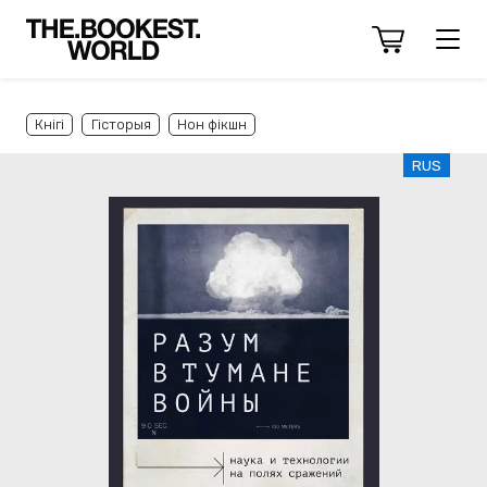
Кнігі
Гісторыя
Нон фікшн
RUS