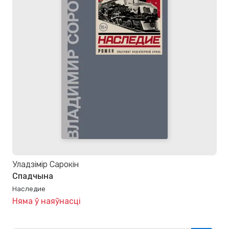
Уладзімір Сарокін
Спадчына
Наследие
Няма ў наяўнасці