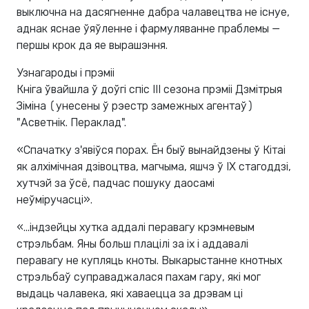
выключна на дасягненне дабра чалавецтва не існуе,
аднак яснае ўяўленне і фармуляванне праблемы —
першы крок да яе вырашэння.
Узнагароды і прэміі
Кніга ўвайшла ў доўгі спіс III сезона прэміі Дзмітрыя
Зіміна (унесены ў рэестр замежных агентаў)
"Асветнік. Пераклад".
«Спачатку з'явіўся порах. Ён быў вынайдзены ў Кітаі
як алхімічная дзівоцтва, магчыма, яшчэ ў IX стагоддзі,
хутчэй за ўсё, падчас пошуку даосамі
неўміручасці».
«...індзейцы хутка аддалі перавагу крэмневым
стрэльбам. Яны больш плацілі за іх і аддавалі
перавагу не купляць кноты. Выкарыстанне кнотных
стрэльбаў суправаджалася пахам гару, які мог
выдаць чалавека, які хаваецца за дрэвам ці