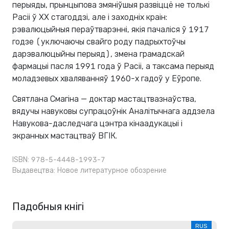
перыяды, прынцыпова змяніўшыя развіццё не толькі
Расіі ў XX стагоддзі, але і заходніх краін:
рэвалюцыйныя пераўтварэнні, якія пачаліся ў 1917
годзе (уключаючы свайго роду падрыхтоўчы
дарэвалюцыйны перыяд), змена грамадскай
фармацыі пасля 1991 года ў Расіі, а таксама перыяд
моладзевых хваляванняў 1960-х гадоў у Еўропе.
Святлана Смагіна — доктар мастацтвазнаўства,
вядучы навуковы супрацоўнік Аналітычнага аддзела
Навукова-даследчага цэнтра кінаадукацыі і
экранных мастацтваў ВГІК.
ISBN: 978-5-4448-1993-7
Выдавецтва:
Новое литературное обозрение
Падобныя кнігі
RUS