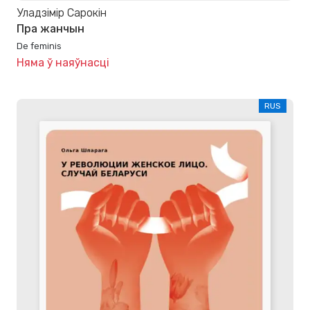
Уладзімір Сарокін
Пра жанчын
De feminis
Няма ў наяўнасці
RUS