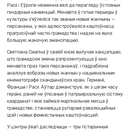
Расіі і Еўропе нязменна вялі да перагляду ўстояных
гендарных канвенцый. Менавіта ў гэтыя перыяды ў
культуры з'яўляліся так званыя новыя жанчыны —
персанажы, у якіх адлюстроўваліся каштоўнасці
прагрэсіўнай часткі грамадства і надзеі на яшчэ
большую жаночую эмансіпацыю.
Святлана Смагіна ў сваёй кнізе вылучае канцэпцыю,
што грамадскія змены рэпрэзентуюцца ў кіно
менавіта праз такіх персанажаў, і падрабязна
аналізуе вобразы новых жанчын у нацыянальным
кінематографе скандынаўскіх краін, Германіі,
Францыі і Расіі. Аўтар дэманструе, як з цягам часу
гераіні, раней не ўпісаныя ў патрыярхальную сістэму
каардынат і якія займалі маргінальнае месца ў
грамадстве, становяцца рупарамі рэвалюцыйных
ідэй і новых феміністычных каштоўнасцей.
У цэнтры ўвагі даследчыцы — тры гістарычныя