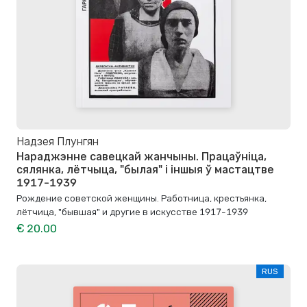
Надзея Плунгян
Нараджэнне савецкай жанчыны. Працаўнiца,
сялянка, лётчыца, "былая" і іншыя ў мастацтве
1917-1939
Рождение советской женщины. Работница, крестьянка,
лётчица, "бывшая" и другие в искусстве 1917-1939
€ 20.00
RUS