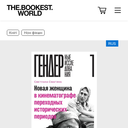
Кнігі
Нон фікшн
RUS