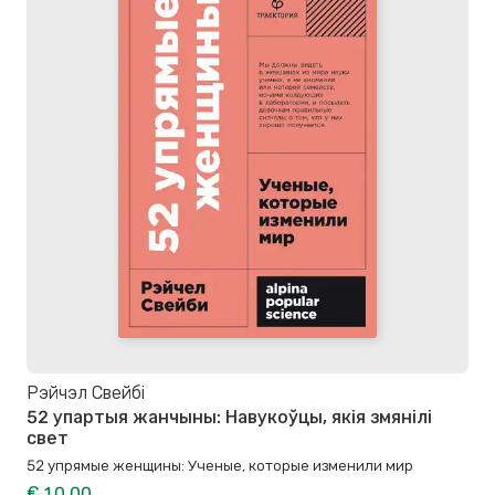
Рэйчэл Свейбі
52 упартыя жанчыны: Навукоўцы, якія змянілі
свет
52 упрямые женщины: Ученые, которые изменили мир
€ 10.00