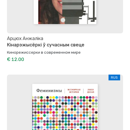
Арцюх Анжаліка
Кінарэжысёркі ў сучасным свеце
Кинорежиссерки в современном мире
€ 12.00
RUS