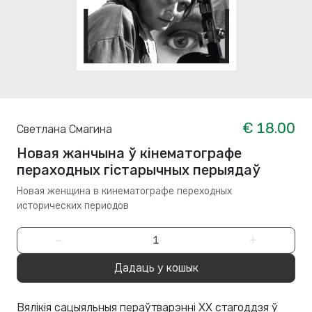
€ 18.00
Светлана Смагина
Новая жанчына ў кінематографе
пераходных гістарычных перыядаў
Новая женщина в кинематографе переходных
исторических периодов
−
+
Дадаць у кошык
Вялікія сацыяльныя пераўтварэнні XX стагоддзя ў