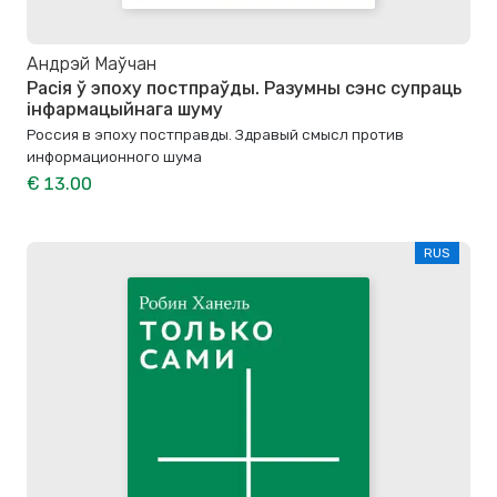
Андрэй Маўчан
Расія ў эпоху постпраўды. Разумны сэнс супраць
інфармацыйнага шуму
Россия в эпоху постправды. Здравый смысл против
информационного шума
€ 13.00
RUS