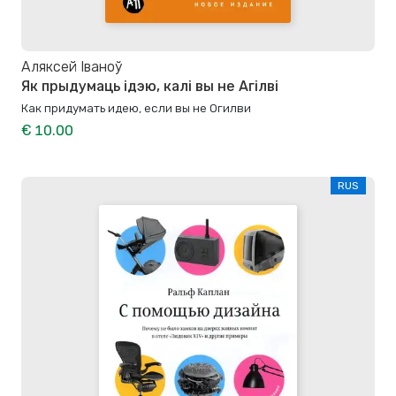
Аляксей Іваноў
Як прыдумаць ідэю, калі вы не Агілві
Как придумать идею, если вы не Огилви
€ 10.00
RUS