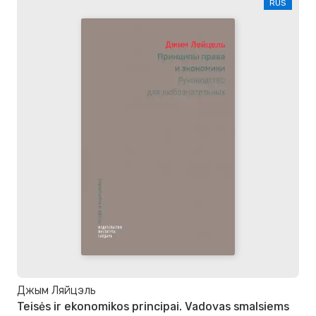
RUS
Джым Ляйцэль
Teisės ir ekonomikos principai. Vadovas smalsiems