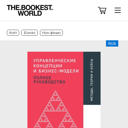
Кнігі
Бізнэс
Нон фікшн
RUS