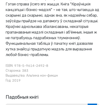
Гэтая справа ўсяго яго жыцця. Кніга "Кіраўніцкія
канцэпцыі і бізнес-мадэлі" – не тая, што чытаецца ад
скарынкі да скарынкі, аднак яна, як надзейны сябар,
заўсёды прыйдзе на дапамогу ў складанай сітуацыі.
Кіраўнікі аднолькава збалансаваны, некаторыя
прапанаваныя мадэлі складаныя і аб'ёмныя, іншыя ж
не патрабуюць падрабязных тлумачэнняў.
Функцыянальная табліца ў пачатку кнігі дазваляе
хутка знайсці прыдатную мадэль для вырашэння
любой бізнес-праблемы.
ISBN: 978-5-9614-2492-8
Старонка: 383
Выдавецтва:
Альпина нон-фикшн
Год: 2019
Падобныя кнігі