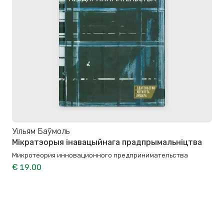
Уільям Баўмоль
Мікратэорыя інавацыйнага прадпрымальніцтва
Микротеория инновационного предпринимательства
€ 19.00