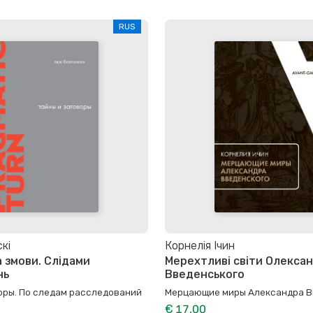
RUS
кі
Корнелія Ічин
а змови. Слідами
Мерехтливі світи Олекса
нь
Введенського
воры. По следам расследований
Мерцающие миры Александра В
€ 17,00