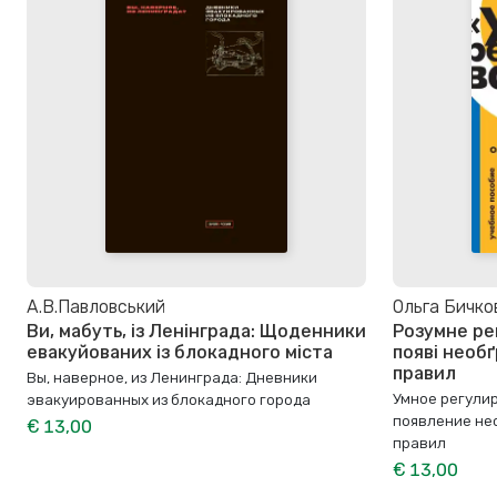
А.В.Павловський
Ольга Бичко
Ви, мабуть, із Ленінграда: Щоденники
Розумне ре
евакуйованих із блокадного міста
появі необ
правил
Вы, наверное, из Ленинграда: Дневники
Умное регулир
эвакуированных из блокадного города
появление не
€ 13,00
правил
€ 13,00