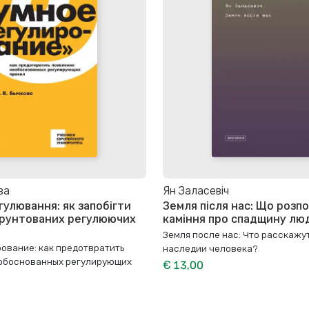
ва
Ян Заласевiч
гулювання: як запобігти
Земля після нас: Що розпо
ґрунтованих регулюючих
каміння про спадщину лю
Земля после нас: Что расскажу
ование: как предотвратить
наследии человека?
обоснованных регулирующих
€ 13,00