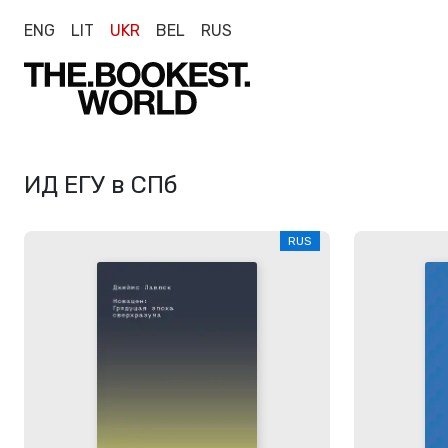
ENG
LIT
UKR
BEL
RUS
ИД ЕГУ в СПб
RUS