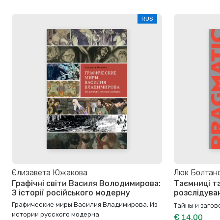
RUS
Єлизавета Южакова
Люк Болтанс
Графічні світи Василя Володимирова:
Таємниці т
З історії російського модерну
розслідува
Графические миры Василия Владимирова: Из
Тайны и заго
истории русского модерна
€ 14,00