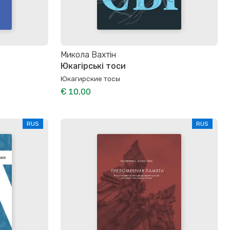
Микола Вахтін
Юкагірські тоси
Юкагирские тосы
€ 10,00
RUS
RUS