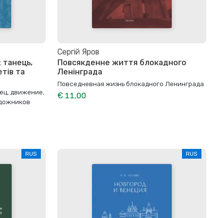
Сергій Яров
 танець,
Повсякденне життя блокадного
етів та
Ленінграда
Повседневная жизнь блокадного Ленинграда
ец, движение,
€ 11,00
удожников
RUS
RUS