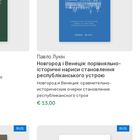
Павло Лукін
Новгород і Венеція: порівняльно-
історичні нариси становлення
республіканського устрою
по
Новгород и Венеция: сравнительно-
исторические очерки становления
республиканского строя
€ 13,00
RUS
RUS