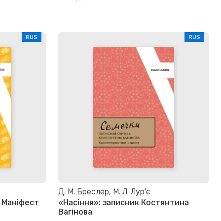
RUS
RUS
Д. М. Бреслер, М. Л. Лур'є
 Маніфест
«Насіння»: записник Костянтина
Вагінова