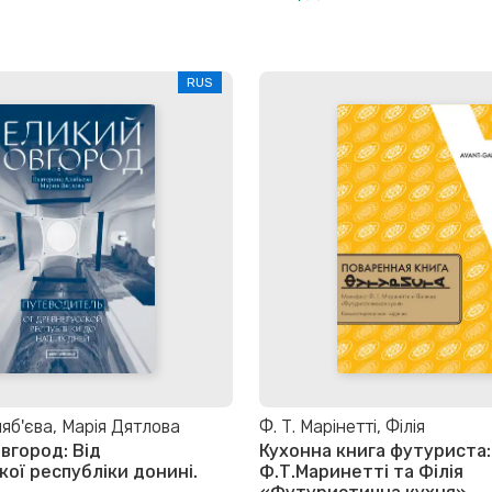
RUS
яб'єва, Марія Дятлова
Ф. Т. Марінетті, Філія
вгород: Від
Кухонна книга футуриста:
кої республіки донині.
Ф.Т.Маринетті та Філія