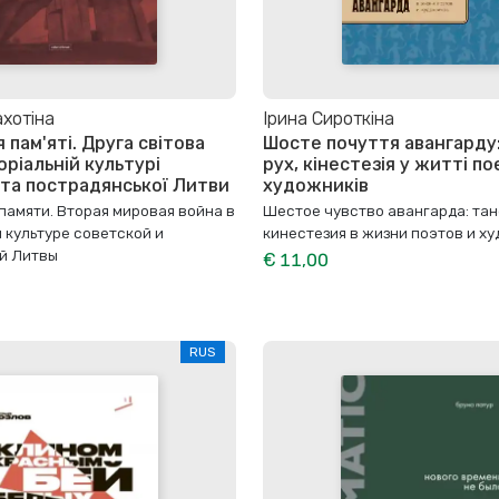
хотіна
Ірина Сироткіна
пам'яті. Друга світова
Шосте почуття авангарду:
оріальній культурі
рух, кінестезія у житті по
 та пострадянської Литви
художників
памяти. Вторая мировая война в
Шестое чувство авангарда: тан
 культуре советской и
кинестезия в жизни поэтов и х
й Литвы
€ 11,00
RUS