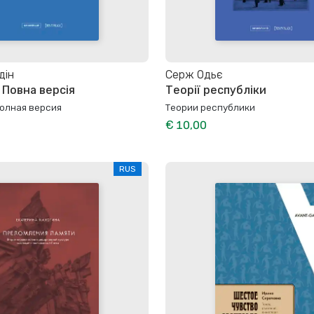
дін
Серж Одьє
 Повна версія
Теорії республіки
Полная версия
Теории республики
€ 10,00
RUS