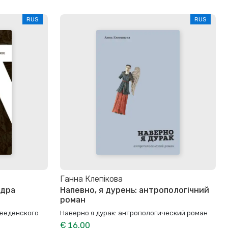
RUS
RUS
Ганна Клепікова
ндра
Напевно, я дурень: антропологічний
роман
веденского
Наверно я дурак: антропологический роман
€ 16,00