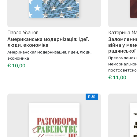
Павло Усанов
Катерина Ма
Американська модернізація: Ідеї,
Заломлення 
люди, економіка
війна у мем
радянської
Американская модернизация: Идеи, люди,
Преломления 
экономика
мемориальной
€ 10,00
постсоветско
€ 11,00
RUS