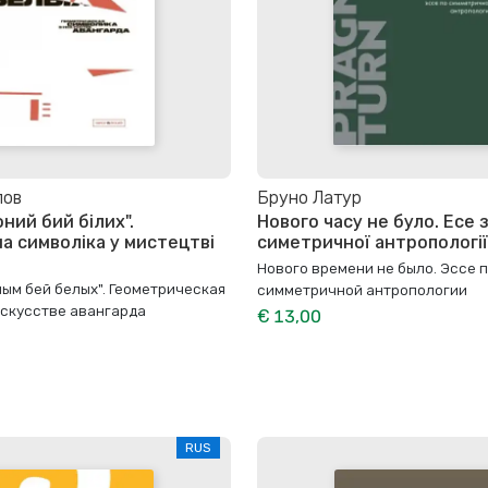
лов
Бруно Латур
ний бий білих".
Нового часу не було. Есе з
а символіка у мистецтві
симетричної антропології
Нового времени не было. Эссе 
ым бей белых". Геометрическая
симметричной антропологии
искусстве авангарда
€ 13,00
RUS