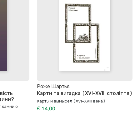
Роже Шартьє
вість
Карти та вигадка (XVI–XVIII століття)
дини?
Карты и вымысел (XVI–XVIII века)
т камни о
€ 14,00