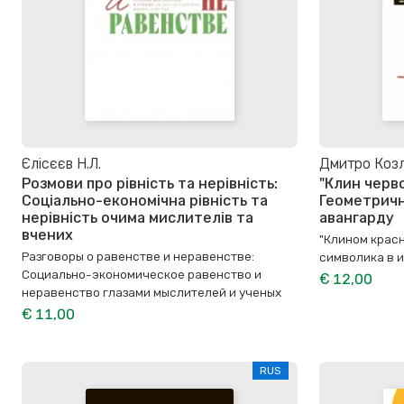
Єлісєєв Н.Л.
Дмитро Коз
Розмови про рівність та нерівність:
"Клин черво
Соціально-економічна рівність та
Геометричн
нерівність очима мислителів та
авангарду
вчених
"Клином красн
Разговоры о равенстве и неравенстве:
символика в 
Социально-экономическое равенство и
€ 12,00
неравенство глазами мыслителей и ученых
€ 11,00
RUS