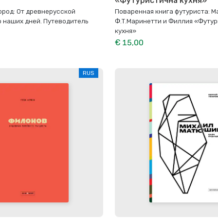
«Футуристична кухня»
ород: От древнерусской
Поваренная книга футуриста: 
о наших дней. Путеводитель
Ф.Т.Маринетти и Филлия «Футу
кухня»
€ 15,00
RUS