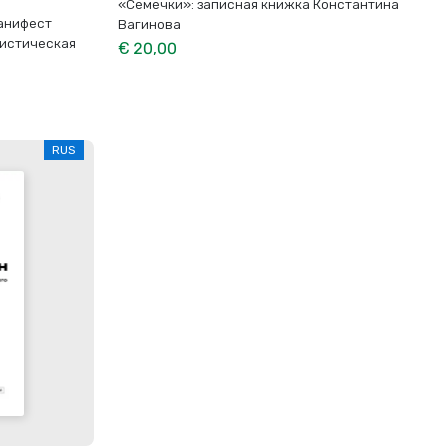
«Семечки»: записная книжка Константина
Манифест
Вагинова
ристическая
€ 20,00
RUS