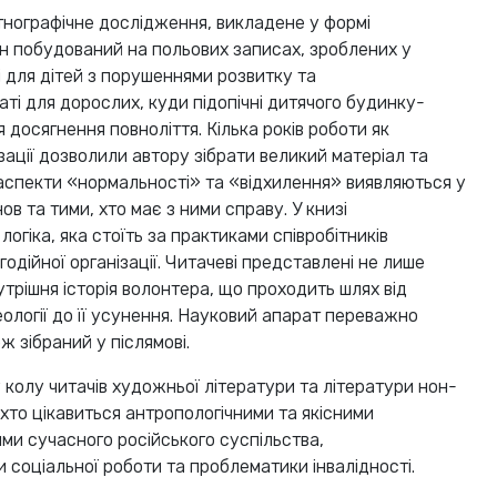
нографічне дослідження, викладене у формі
н побудований на польових записах, зроблених у
 для дітей з порушеннями розвитку та
ті для дорослих, куди підопічні дитячого будинку-
 досягнення повноліття. Кілька років роботи як
зації дозволили автору зібрати великий матеріал та
 аспекти «нормальності» та «відхилення» виявляються у
нов та тими, хто має з ними справу. У книзі
логіка, яка стоїть за практиками співробітників
годійної організації. Читачеві представлені не лише
нутрішня історія волонтера, що проходить шлях від
еології до її усунення. Науковий апарат переважно
ж зібраний у післямові.
 колу читачів художньої літератури та літератури нон-
хто цікавиться антропологічними та якісними
ми сучасного російського суспільства,
 соціальної роботи та проблематики інвалідності.