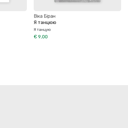
Віка Біран
Я танцюю
Я танцую
€ 9,00