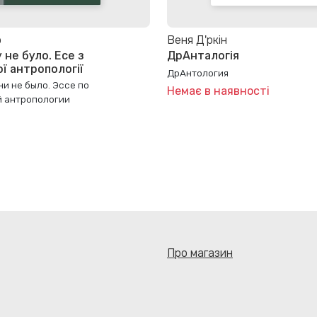
р
Веня Д'ркін
 не було. Есе з
ДрАнталогiя
ї антропології
ДрАнтология
и не было. Эссе по
Немає в наявності
 антропологии
Про магазин