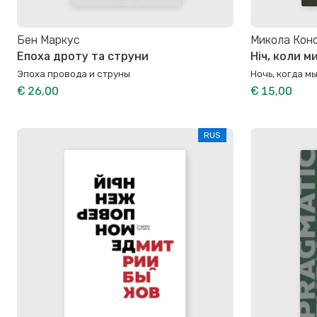
Бен Маркус
Микола Кон
Епоха дроту та струни
Ніч, коли м
Эпоха провода и струны
Ночь, когда м
€ 26,00
€ 15,00
RUS