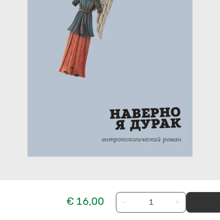
€ 16,00
−
+
н