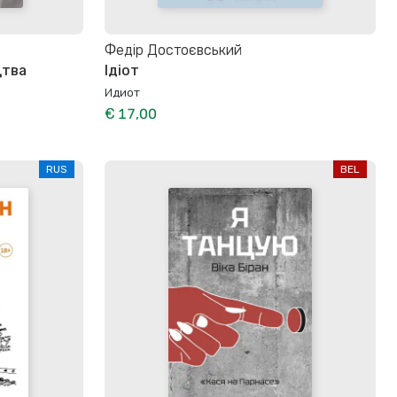
Федір Достоєвський
цтва
Ідіот
Идиот
€ 17,00
RUS
BEL