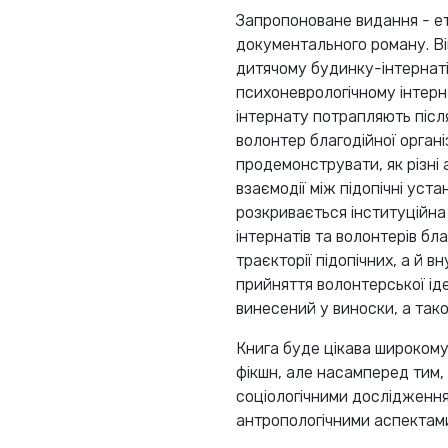
Запропоноване видання - ет
документального роману. Ві
дитячому будинку-інтернаті
психоневрологічному інтерна
інтернату потрапляють після
волонтер благодійної органі
продемонструвати, як різні
взаємодії між підопічні уста
розкривається інституційна 
інтернатів та волонтерів бла
траєкторії підопічних, а й в
прийняття волонтерської ід
винесений у виноски, а тако
Книга буде цікава широкому
фікшн, але насамперед тим, 
соціологічними дослідження
антропологічними аспектами