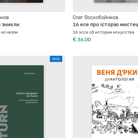
онов
Олег Воскобойніков
и зникли
16 есе про історію мисте
ы исчезли
16 эссе об истории искусства
€ 36,00
RUS