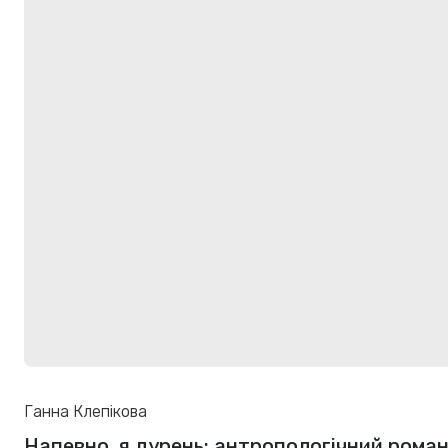
Ганна Клепікова
Напевно, я дурень: антропологічний рома