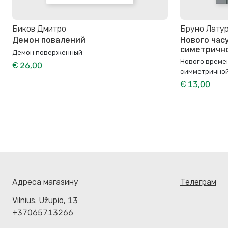
Биков Дмитро
Бруно Лату
Демон повалений
Нового часу
симетрично
Демон поверженный
Нового времен
€ 26,00
симметричной
€ 13,00
Адреса магазину
Телеграм
Vilnius. Užupio, 13
+37065713266