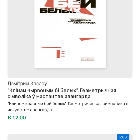
Дзмітрый Казлоў
"Клінам чырвоным бі белых". Геаметрычная
сімволіка ў мастацтве авангарда
"Клином красным бей белых". Геометрическая символика в
искусстве авангарда
€ 12.00
RUS