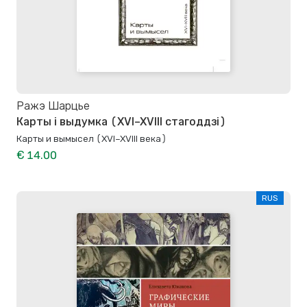
Ражэ Шарцье
Карты і выдумка (XVI–XVIII стагоддзі)
Карты и вымысел (XVI–XVIII века)
€ 14.00
RUS