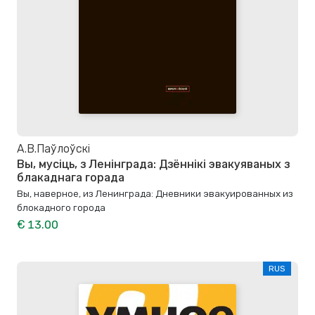
А.В.Паўлоўскі
Вы, мусіць, з Ленінграда: Дзённікі эвакуяваных з
блакаднага горада
Вы, наверное, из Ленинграда: Дневники эвакуированных из
блокадного города
€ 13.00
RUS