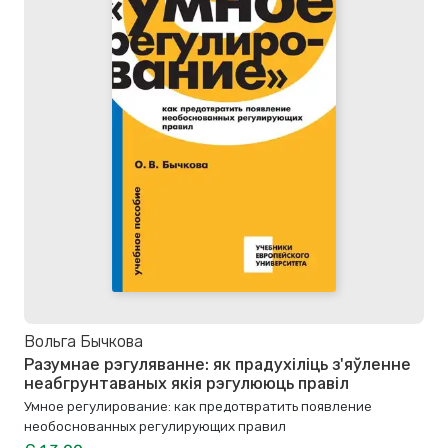
Вольга Бычкова
Разумнае рэгуляванне: як прадухіліць з'яўленне
неабгрунтаваных якія рэгулююць правіл
Умное регулирование: как предотвратить появление
необоснованных регулирующих правил