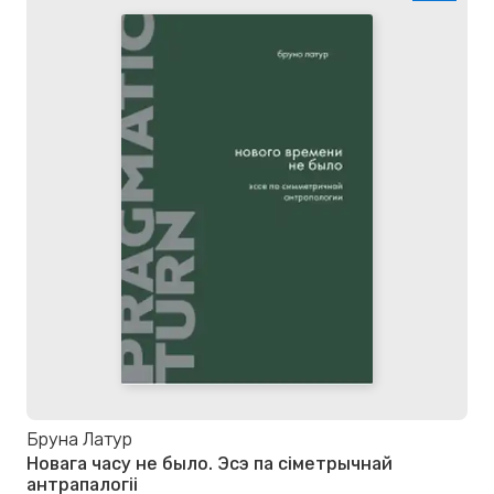
Бруна Латур
Новага часу не было. Эсэ па сіметрычнай
антрапалогіі