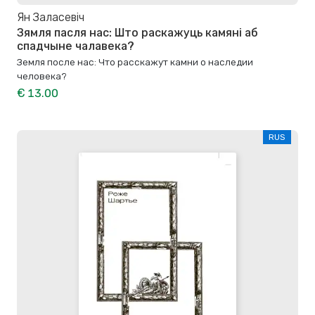
Ян Заласевiч
Зямля пасля нас: Што раскажуць камяні аб
спадчыне чалавека?
Земля после нас: Что расскажут камни о наследии
человека?
€ 13.00
RUS