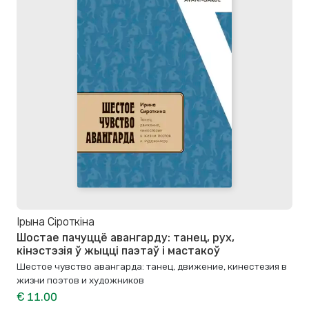
Ірына Сіроткіна
Шостае пачуццё авангарду: танец, рух,
кінэстэзія ў жыцці паэтаў і мастакоў
Шестое чувство авангарда: танец, движение, кинестезия в
жизни поэтов и художников
€ 11.00