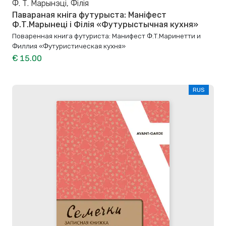
Ф. Т. Марынэці, Філія
Павараная кніга футурыста: Маніфест
Ф.Т.Марынеці і Філія «Футурыстычная кухня»
Поваренная книга футуриста: Манифест Ф.Т.Маринетти и
Филлия «Футуристическая кухня»
€ 15.00
RUS