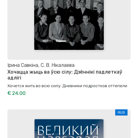
Ірина Савкіна, С. В. Нікалаева
Хочацца жыць ва ўсю сілу: Дзённікі падлеткаў
адлігі
Хочется жить во всю силу: Дневники подростков оттепели
€ 24.00
RUS