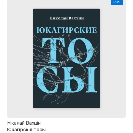
RUS
Мікалай Вахцін
Юкагірскія тосы