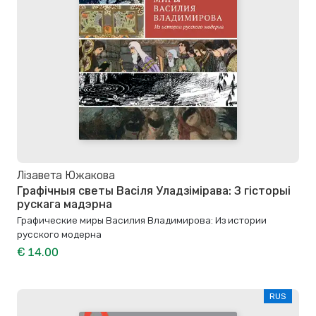
Лізавета Южакова
Графічныя светы Васіля Уладзімірава: З гісторыі
рускага мадэрна
Графические миры Василия Владимирова: Из истории
русского модерна
€ 14.00
RUS