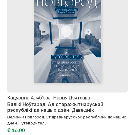
Кацярына Аляб'ева, Марыя Дзятлава
Вялікі Ноўгарад: Ад старажытнарускай
рэспублікі да нашых дзён. Даведнік
Великий Новгород: От древнерусской республики до наших
дней. Путеводитель
€ 16.00