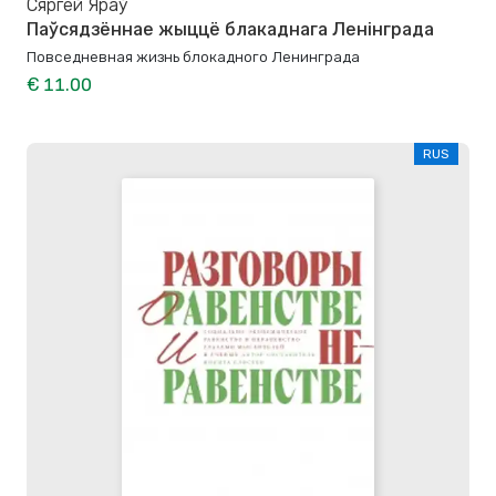
Сяргей Яраў
Паўсядзённае жыццё блакаднага Ленінграда
Повседневная жизнь блокадного Ленинграда
€ 11.00
RUS