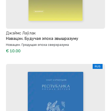
Джэймс Лаўлак
Навацэн. Будучая эпоха звышразуму
Новацен. Грядущая эпоха сверхразума
€ 10.00
RUS