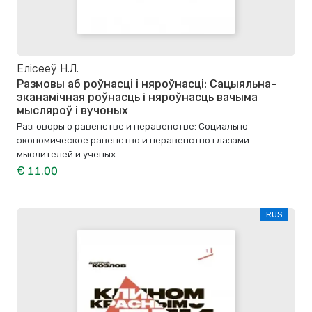
Елісееў Н.Л.
Размовы аб роўнасці і няроўнасці: Сацыяльна-
эканамічная роўнасць і няроўнасць вачыма
мысляроў і вучоных
Разговоры о равенстве и неравенстве: Социально-
экономическое равенство и неравенство глазами
мыслителей и ученых
€ 11.00
RUS