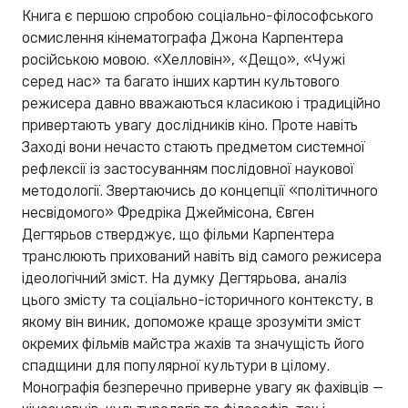
Книга є першою спробою соціально-філософського
осмислення кінематографа Джона Карпентера
російською мовою. «Хелловін», «Дещо», «Чужі
серед нас» та багато інших картин культового
режисера давно вважаються класикою і традиційно
привертають увагу дослідників кіно. Проте навіть
Заході вони нечасто стають предметом системної
рефлексії із застосуванням послідовної наукової
методології. Звертаючись до концепції «політичного
несвідомого» Фредріка Джеймісона, Євген
Дегтярьов стверджує, що фільми Карпентера
транслюють прихований навіть від самого режисера
ідеологічний зміст. На думку Дегтярьова, аналіз
цього змісту та соціально-історичного контексту, в
якому він виник, допоможе краще зрозуміти зміст
окремих фільмів майстра жахів та значущість його
спадщини для популярної культури в цілому.
Монографія безперечно приверне увагу як фахівців —