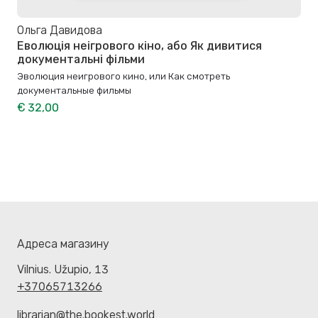
Ольга Давидова
Еволюція неігрового кіно, або Як дивитися
документальні фільми
Эволюция неигрового кино, или Как смотреть
документальные фильмы
€ 32,00
Адреса магазину
Vilnius. Užupio, 13
+37065713266
librarian@the.bookest.world